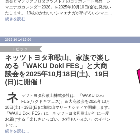
員会とマテックプロダクツストアのコラボレート商品「シ
マエナガカレンダー2026」を2025年10月10日(金)に発売い
たします。 13枚のかわいいシマエナガが勢ぞろいシマエ…
続きを読む...
2025-10-14 15:00
トピック
ネッツトヨタ和歌山、家族で楽し
める「WAKU Doki FES」と大商
談会を2025年10月18日(土)、19日
(日)に開催！
ネ
ッツトヨタ和歌山株式会社は、「WAKU Doki
FES(ワクドキフェス)」＆大商談会を2025年10月
18日(土)・19日(日)に和歌山マリーナシティで開催します。
「WAKU Doki FES」は、ネッツトヨタ和歌山が年に一度
お届けする「楽しさいっぱい、お得もいっぱい」のイベン
トで…
続きを読む...