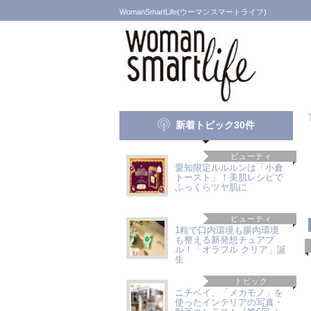
WomanSmartLife(ウーマンスマートライフ)
新着トピック30件
ビューティ
愛知限定ルルルンは「小倉
トースト」！美肌レシピで
ふっくらツヤ肌に
ビューティ
1粒で口内環境も腸内環境
も整える新発想チュアブ
ル！「オラフル クリア」誕
生
トピック
ニチベイ、「メカモノ」を
使ったインテリアの写真・