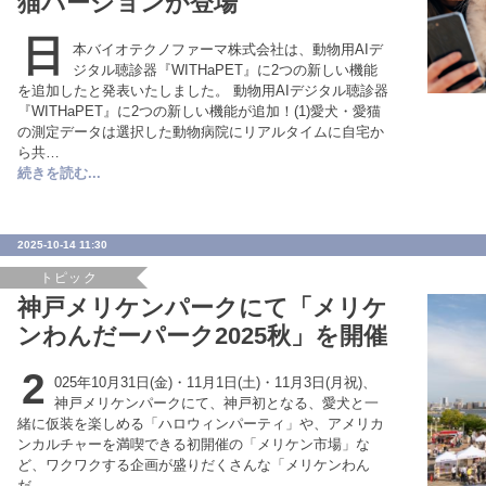
猫バージョンが登場
日
本バイオテクノファーマ株式会社は、動物用AIデ
ジタル聴診器『WITHaPET』に2つの新しい機能
を追加したと発表いたしました。 動物用AIデジタル聴診器
『WITHaPET』に2つの新しい機能が追加！(1)愛犬・愛猫
の測定データは選択した動物病院にリアルタイムに自宅か
ら共…
続きを読む...
2025-10-14 11:30
トピック
神戸メリケンパークにて「メリケ
ンわんだーパーク2025秋」を開催
2
025年10月31日(金)・11月1日(土)・11月3日(月祝)、
神戸メリケンパークにて、神戸初となる、愛犬と一
緒に仮装を楽しめる「ハロウィンパーティ」や、アメリカ
ンカルチャーを満喫できる初開催の「メリケン市場」な
ど、ワクワクする企画が盛りだくさんな「メリケンわん
だ…