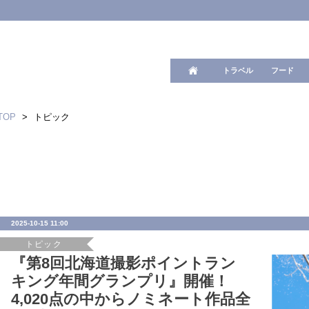
ワード検
トラベル
フード
TOP
>
トピック
2025-10-15 11:00
トピック
『第8回北海道撮影ポイントラン
キング年間グランプリ』開催！
4,020点の中からノミネート作品全