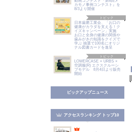
動画コンテスト『第6回メ
カモノ事例コンテスト』を
8/3より開催
トピック
日本歯磨工業会、「お口の
健康がカラダを支える！ク
イズキャンペーン」実施
お口と全身の健康の関係や
歯みがきの知識をクイズで
学ぶ 抽選で100名にオリジ
ナル図書カードを進呈
トピック
LOWERCASE × URBS ×
空調服(R) エクスクルーシ
ブモデル 8月4日より販売
開始
ピックアップニュース
アクセスランキング トップ10