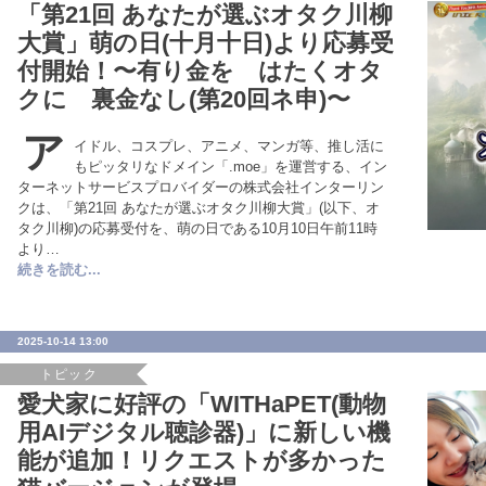
「第21回 あなたが選ぶオタク川柳
大賞」萌の日(十月十日)より応募受
付開始！〜有り金を はたくオタ
クに 裏金なし(第20回ネ申)〜
ア
イドル、コスプレ、アニメ、マンガ等、推し活に
もピッタリなドメイン「.moe」を運営する、イン
ターネットサービスプロバイダーの株式会社インターリン
クは、「第21回 あなたが選ぶオタク川柳大賞」(以下、オ
タク川柳)の応募受付を、萌の日である10月10日午前11時
より…
続きを読む...
2025-10-14 13:00
トピック
愛犬家に好評の「WITHaPET(動物
用AIデジタル聴診器)」に新しい機
能が追加！リクエストが多かった