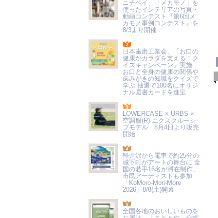
ニチベイ、「メカモノ」を
使ったインテリアの写真・
動画コンテスト『第6回メ
カモノ事例コンテスト』を
8/3より開催
日本歯磨工業会、「お口の
健康がカラダを支える！ク
イズキャンペーン」実施
お口と全身の健康の関係や
歯みがきの知識をクイズで
学ぶ 抽選で100名にオリジ
ナル図書カードを進呈
LOWERCASE × URBS ×
空調服(R) エクスクルーシ
ブモデル 8月4日より販売
開始
軽井沢から電車で約25分の
城下町がアートの舞台に 全
国の若手16名が滞在制作、
市民アーティストも参加
「KoMoro-Mori-More
2026」8/8(土)開幕
全国各地のおいしいものを
お届け 「こととや」公式