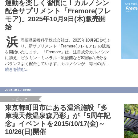
運動を楽しく習慣に！カルノシン
配合サプリメント「Fremore(フレ
モア)」2025年10月9日(木)販売開
始
浜
理薬品栄養科学株式会社は、2025年10月9日(木)よ
り、新サプリメント「Fremore(フレモア)」の販売
を開始いたします。 「Fremore」は、注目成分カルノシン
に加え、ビタミン・ミネラル・乳酸菌など8種類の成分を
バランスよく配合しています。カルノシンが、毎日の活…
続きを読む...
2025-10-10 15:00
トピック
東京都町田市にある温浴施設「多
摩境天然温泉森乃彩」が『5周年記
念』イベントを2015/10/17(金)～
10/26(日)開催