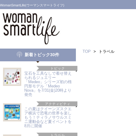
WomanSmartLife(ウーマンスマートライフ)
TOP
>
トラベル
新着トピック30件
トピック
宝石を工具なしで着せ替え
られるジュエリー
「Medeo」シリーズ初の楕
円形モデル「Medeo
Nova」を7/31(金)20時より
発売
アクティビティ
この夏はクイーンズスクエ
ア横浜で恐竜の世界を楽し
もう！ティラノサウルスミ
ニ運動会など夏イベントを
8月に開催
トラベル