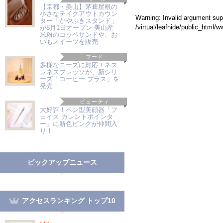
【京都・美山】茅葺屋根の
小さなテイクアウトカウン
Warning
: Invalid argument supp
ター「かやぶきスタンド」
/virtual/leafhide/public_html
が8月1日オープン 美山産
米粉のコッペサンドや、お
いもスイーツを販売
フード
多様なニーズに対応！ネス
レネスプレッソが、新シリ
ーズ「コーヒー プラス」を
発売
ビューティ
大好評！ペン型美顔器「フ
ェイス カレントポインタ
ー」に新色ピンクが仲間入
り！
ピックアップニュース
アクセスランキング トップ10