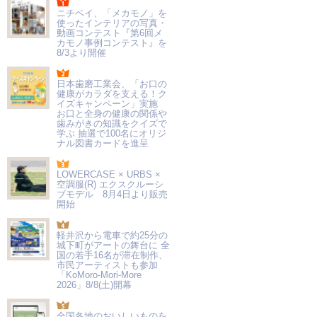
ニチベイ、「メカモノ」を
使ったインテリアの写真・
動画コンテスト『第6回メ
カモノ事例コンテスト』を
8/3より開催
日本歯磨工業会、「お口の
健康がカラダを支える！ク
イズキャンペーン」実施
お口と全身の健康の関係や
歯みがきの知識をクイズで
学ぶ 抽選で100名にオリジ
ナル図書カードを進呈
LOWERCASE × URBS ×
空調服(R) エクスクルーシ
ブモデル 8月4日より販売
開始
軽井沢から電車で約25分の
城下町がアートの舞台に 全
国の若手16名が滞在制作、
市民アーティストも参加
「KoMoro-Mori-More
2026」8/8(土)開幕
全国各地のおいしいものを