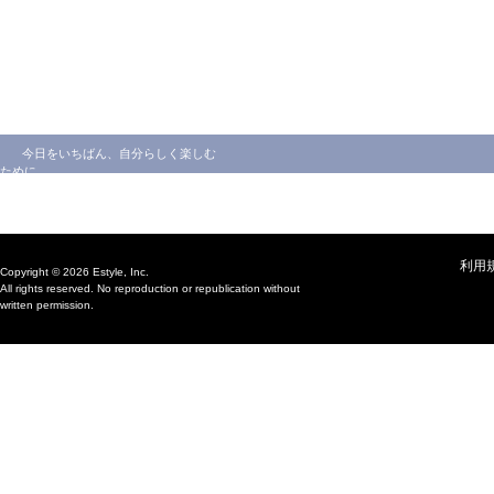
今日をいちばん、自分らしく楽しむ
ために
利用
Copyright © 2026 Estyle, Inc.
All rights reserved. No reproduction or republication without
written permission.