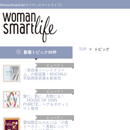
WomanSmartLife(ウーマンスマートライフ)
TOP
>
トピック
新着トピック30件
ビューティ
「美容液＋ハンドクリー
ム」の新提案！MUCHAが
手肌用美容液を新発売
ビューティ
髪に、肌に、衣類にも！
「HOUSE OF SINN
PURETE」ヘア＆ボディミ
スト発売
ビューティ
愛知限定ルルルンは「小倉
トースト」！美肌レシピで