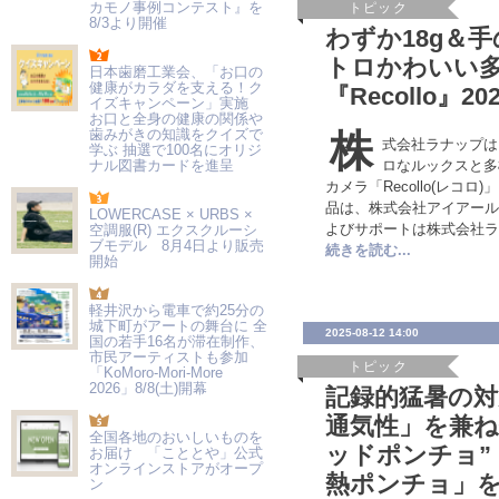
カモノ事例コンテスト』を
トピック
8/3より開催
わずか18g＆
トロかわいい
日本歯磨工業会、「お口の
健康がカラダを支える！ク
『Recollo』2
イズキャンペーン」実施
お口と全身の健康の関係や
歯みがきの知識をクイズで
株
式会社ラナップは、
学ぶ 抽選で100名にオリジ
ナル図書カードを進呈
ロなルックスと多
カメラ「Recollo(レコ
品は、株式会社アイアール
LOWERCASE × URBS ×
よびサポートは株式会社ラ
空調服(R) エクスクルーシ
ブモデル 8月4日より販売
続きを読む...
開始
軽井沢から電車で約25分の
城下町がアートの舞台に 全
2025-08-12 14:00
国の若手16名が滞在制作、
市民アーティストも参加
トピック
「KoMoro-Mori-More
2026」8/8(土)開幕
記録的猛暑の対
通気性」を兼ね
全国各地のおいしいものを
ッドポンチョ”
お届け 「こととや」公式
オンラインストアがオープ
熱ポンチョ」
ン