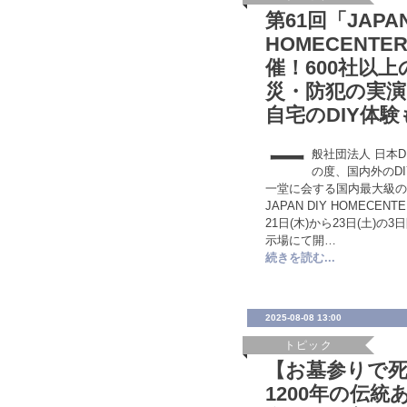
第61回「JAPAN
HOMECENTER
催！600社以
災・防犯の実演
自宅のDIY体験
一
般社団法人 日本
の度、国内外のD
一堂に会する国内最大級の
JAPAN DIY HOMECENT
21日(木)から23日(土)
示場にて開…
続きを読む...
2025-08-08 13:00
トピック
【お墓参りで
1200年の伝