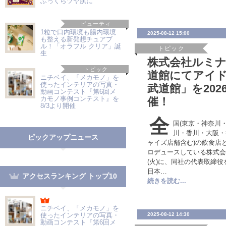
ふっくらツヤ肌に
ビューティ
1粒で口内環境も腸内環境
2025-08-12 15:00
も整える新発想チュアブ
ル！「オラフル クリア」誕
トピック
生
株式会社ルミ
トピック
道館にてアイ
ニチベイ、「メカモノ」を
使ったインテリアの写真・
武道館」を2026
動画コンテスト『第6回メ
カモノ事例コンテスト』を
催！
8/3より開催
全
国(東京・神奈川
川・香川・大阪・
ピックアップニュース
ャイズ店舗含む)の飲食店
ロデュースしている株式会社
(火)に、同社の代表取締
日本…
アクセスランキング トップ10
続きを読む...
ニチベイ、「メカモノ」を
使ったインテリアの写真・
2025-08-12 14:30
動画コンテスト『第6回メ