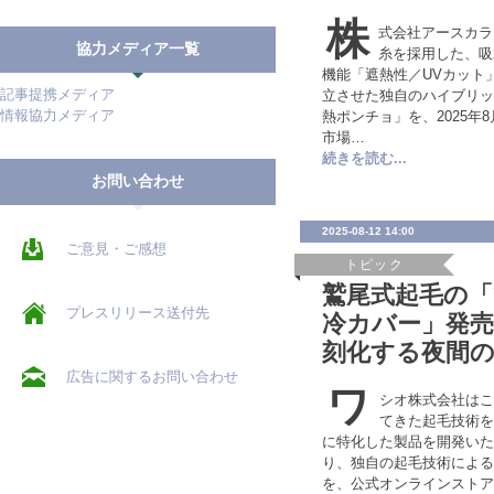
株
式会社アースカラ
協力メディア一覧
糸を採用した、吸
機能「遮熱性／UVカット
記事提携メディア
立させた独自のハイブリッ
情報協力メディア
熱ポンチョ」を、2025年
市場…
続きを読む...
お問い合わせ
2025-08-12 14:00
ご意見・ご感想
トピック
鷲尾式起毛の
プレスリリース送付先
冷カバー」発
刻化する夜間
広告に関するお問い合わせ
ワ
シオ株式会社はこ
てきた起毛技術を
に特化した製品を開発いたし
り、独自の起毛技術による
を、公式オンラインストア