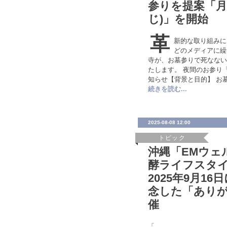
参りを提案「月
じ)」を開始
革
新的な取り組みに
どのメディアに繰
寺が、お墓参りで死なない
たします。 夜間のお参り
知らせ【背景と目的】 お
続きを読む...
2025-08-08 12:00
トピック
沖縄「EMウェ
酵ライフスタ
2025年9月1
念した「ありが
催
「