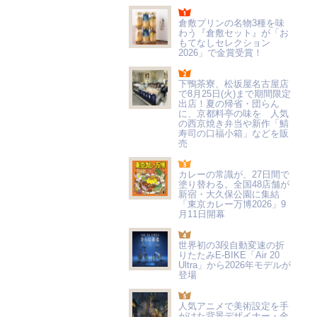
倉敷プリンの名物3種を味
わう『倉敷セット』が「お
もてなしセレクション
2026」で金賞受賞！
下鴨茶寮、松坂屋名古屋店
で8月25日(火)まで期間限定
出店！夏の帰省・団らん
に、京都料亭の味を 人気
の西京焼き弁当や新作「鯖
寿司の口福小箱」などを販
売
カレーの常識が、27日間で
塗り替わる。全国48店舗が
新宿・大久保公園に集結
「東京カレー万博2026」9
月11日開幕
世界初の3段自動変速の折
りたたみE-BIKE「Air 20
Ultra」から2026年モデルが
登場
人気アニメで美術設定を手
がけた背景デザイナー・金