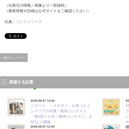
（出典元の情報／画像より一部抜粋）
（最新情報や詳細は公式サイトをご確認ください）
出典：
プレスリリース
< 前のニュースへ
関連する記事
2026-08-07 14:00
20
ニチベイ、「メカモノ」を使ったイ
ンテリアの写真・動画コンテスト
『第6回メカモノ事例コンテスト』を
8/3より開催
2026-08-07 12:00
20
選