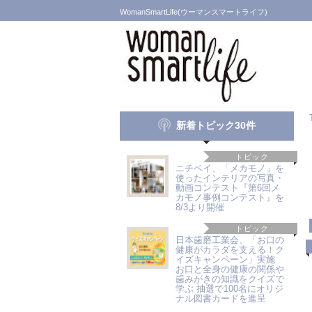
WomanSmartLife(ウーマンスマートライフ)
新着トピック30件
トピック
ニチベイ、「メカモノ」を
使ったインテリアの写真・
動画コンテスト『第6回メ
カモノ事例コンテスト』を
8/3より開催
トピック
日本歯磨工業会、「お口の
健康がカラダを支える！ク
イズキャンペーン」実施
お口と全身の健康の関係や
歯みがきの知識をクイズで
学ぶ 抽選で100名にオリジ
ナル図書カードを進呈