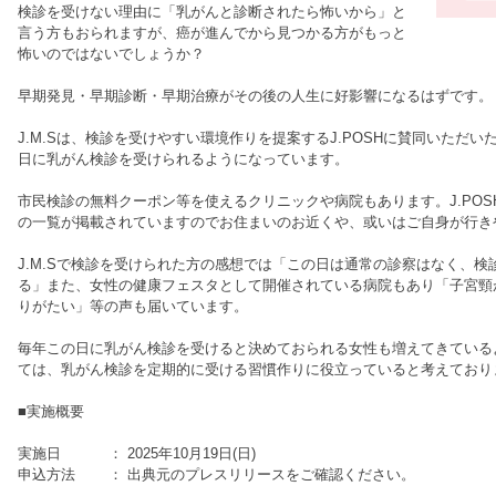
検診を受けない理由に「乳がんと診断されたら怖いから」と
言う方もおられますが、癌が進んでから見つかる方がもっと
怖いのではないでしょうか？
早期発見・早期診断・早期治療がその後の人生に好影響になるはずです。
J.M.Sは、検診を受けやすい環境作りを提案するJ.POSHに賛同いただ
日に乳がん検診を受けられるようになっています。
市民検診の無料クーポン等を使えるクリニックや病院もあります。J.POSH
の一覧が掲載されていますのでお住まいのお近くや、或いはご自身が行き
J.M.Sで検診を受けられた方の感想では「この日は通常の診察はなく、
る」また、女性の健康フェスタとして開催されている病院もあり「子宮頸
りがたい」等の声も届いています。
毎年この日に乳がん検診を受けると決めておられる女性も増えてきているよ
ては、乳がん検診を定期的に受ける習慣作りに役立っていると考えており
■実施概要
実施日 ： 2025年10月19日(日)
申込方法 ： 出典元のプレスリリースをご確認ください。