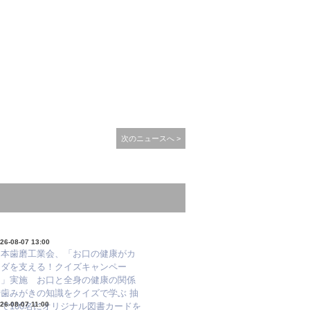
次のニュースへ >
26-08-07 13:00
日本歯磨工業会、「お口の健康がカ
ラダを支える！クイズキャンペー
ン」実施 お口と全身の健康の関係
や歯みがきの知識をクイズで学ぶ 抽
26-08-07 11:00
で100名にオリジナル図書カードを