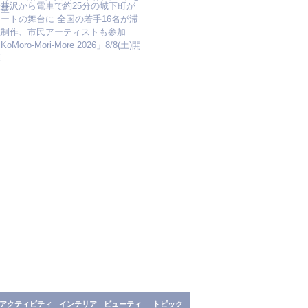
軽井沢から電車で約25分の城下町が
進呈
ートの舞台に 全国の若手16名が滞
在制作、市民アーティストも参加
KoMoro-Mori-More 2026」8/8(土)開
幕
アクティビティ
インテリア
ビューティ
トピック