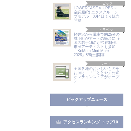
トピック
LOWERCASE × URBS ×
空調服(R) エクスクルーシ
ブモデル 8月4日より販売
開始
トラベル
軽井沢から電車で約25分の
城下町がアートの舞台に 全
国の若手16名が滞在制作、
市民アーティストも参加
「KoMoro-Mori-More
2026」8/8(土)開幕
フード
全国各地のおいしいものを
お届け 「こととや」公式
オンラインストアがオープ
ン
ピックアップニュース
アクセスランキング トップ10