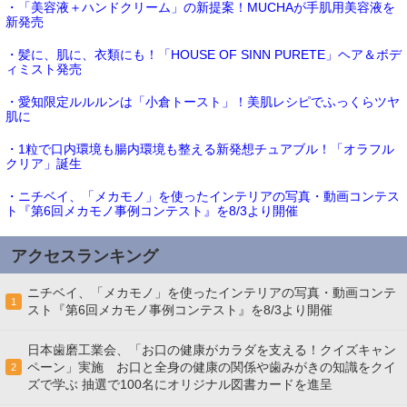
・「美容液＋ハンドクリーム」の新提案！MUCHAが手肌用美容液を
新発売
・髪に、肌に、衣類にも！「HOUSE OF SINN PURETE」ヘア＆ボデ
ィミスト発売
・愛知限定ルルルンは「小倉トースト」！美肌レシピでふっくらツヤ
肌に
・1粒で口内環境も腸内環境も整える新発想チュアブル！「オラフル
クリア」誕生
・ニチベイ、「メカモノ」を使ったインテリアの写真・動画コンテス
ト『第6回メカモノ事例コンテスト』を8/3より開催
アクセスランキング
ニチベイ、「メカモノ」を使ったインテリアの写真・動画コンテ
1
スト『第6回メカモノ事例コンテスト』を8/3より開催
日本歯磨工業会、「お口の健康がカラダを支える！クイズキャン
ペーン」実施 お口と全身の健康の関係や歯みがきの知識をクイ
2
ズで学ぶ 抽選で100名にオリジナル図書カードを進呈