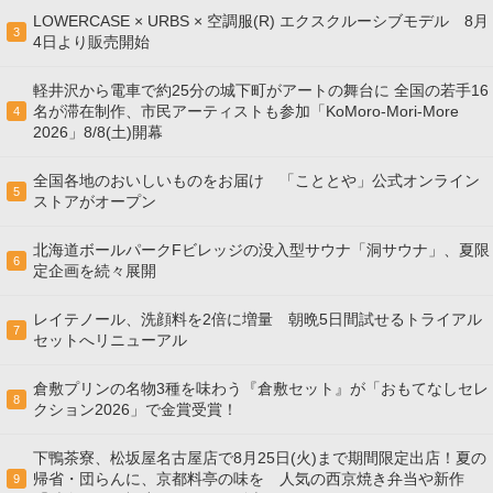
LOWERCASE × URBS × 空調服(R) エクスクルーシブモデル 8月
3
4日より販売開始
軽井沢から電車で約25分の城下町がアートの舞台に 全国の若手16
名が滞在制作、市民アーティストも参加「KoMoro-Mori-More
4
2026」8/8(土)開幕
全国各地のおいしいものをお届け 「こととや」公式オンライン
5
ストアがオープン
北海道ボールパークFビレッジの没入型サウナ「洞サウナ」、夏限
6
定企画を続々展開
レイテノール、洗顔料を2倍に増量 朝晩5日間試せるトライアル
7
セットへリニューアル
倉敷プリンの名物3種を味わう『倉敷セット』が「おもてなしセレ
8
クション2026」で金賞受賞！
下鴨茶寮、松坂屋名古屋店で8月25日(火)まで期間限定出店！夏の
帰省・団らんに、京都料亭の味を 人気の西京焼き弁当や新作
9