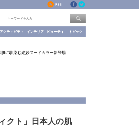
RSS
索：
アクティビティ
インテリア
ビューティ
トピック
の肌に馴染む絶妙ヌードカラー新登場
ィクト」日本人の肌