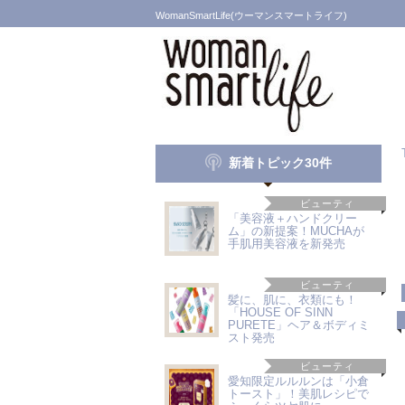
WomanSmartLife(ウーマンスマートライフ)
新着トピック30件
ビューティ
「美容液＋ハンドクリー
ム」の新提案！MUCHAが
手肌用美容液を新発売
ビューティ
髪に、肌に、衣類にも！
「HOUSE OF SINN
PURETE」ヘア＆ボディミ
スト発売
ビューティ
愛知限定ルルルンは「小倉
トースト」！美肌レシピで