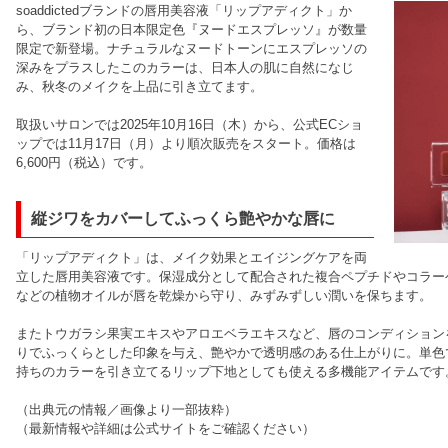
soaddictedブランドの唇用美容液「リップアディクト」か
ら、ブランド初の日本限定色『ヌードエスプレッソ』が数量
限定で新登場。ナチュラルなヌードトーンにエスプレッソの
深みをプラスしたこのカラーは、日本人の肌に自然になじ
み、秋冬のメイクを上品に引き立てます。
取扱いサロンでは2025年10月16日（木）から、公式ECショ
ップでは11月17日（月）より順次販売をスタート。価格は
6,600円（税込）です。
縦ジワをカバーしてふっくら艶やかな唇に
「リップアディクト」は、メイク効果とエイジングケアを両
立した唇用美容液です。保湿成分として配合された複合ペプチドやコラー
などの植物オイルが唇を乾燥から守り、みずみずしい潤いを保ちます。
またトウガラシ果実エキスやアロエベラエキスなど、唇のコンディション
りでふっくらとした印象を与え、艶やかで透明感のある仕上がりに。単色
持ちのカラーを引き立てるリップ下地としても使える多機能アイテムです
（出典元の情報／画像より一部抜粋）
（最新情報や詳細は公式サイトをご確認ください）