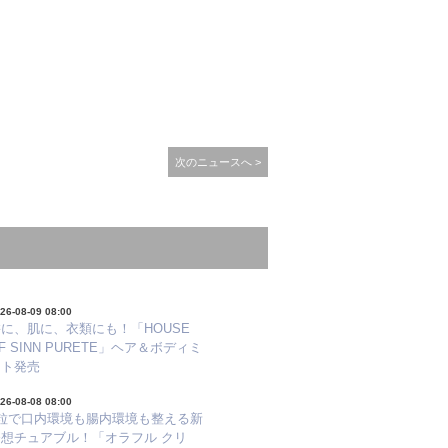
次のニュースへ >
26-08-09 08:00
に、肌に、衣類にも！「HOUSE
F SINN PURETE」ヘア＆ボディミ
スト発売
26-08-08 08:00
1粒で口内環境も腸内環境も整える新
発想チュアブル！「オラフル クリ