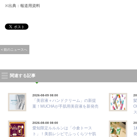
※出典：報道用資料
< 前のニュースへ
関連する記事
2026-08-09 08:00
20
「美容液＋ハンドクリーム」の新提
髪
案！MUCHAが手肌用美容液を新発売
O
2026-08-08 08:00
20
愛知限定ルルルンは「小倉トース
ト」！美肌レシピでふっくらツヤ肌