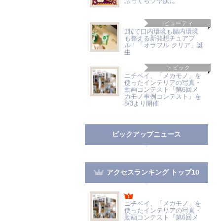
ふっくらツヤ肌に
ビューティ
1粒で口内環境も腸内環境
も整える新発想チュアブ
ル！「オラフル クリア」誕
生
トピック
ニチベイ、「メカモノ」を
使ったインテリアの写真・
動画コンテスト『第6回メ
カモノ事例コンテスト』を
8/3より開催
ピックアップニュース
アクセスランキング トップ10
ニチベイ、「メカモノ」を
使ったインテリアの写真・
動画コンテスト『第6回メ