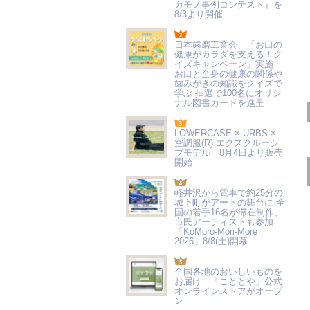
カモノ事例コンテスト』を
8/3より開催
日本歯磨工業会、「お口の
健康がカラダを支える！ク
イズキャンペーン」実施
お口と全身の健康の関係や
歯みがきの知識をクイズで
学ぶ 抽選で100名にオリジ
ナル図書カードを進呈
LOWERCASE × URBS ×
空調服(R) エクスクルーシ
ブモデル 8月4日より販売
開始
軽井沢から電車で約25分の
城下町がアートの舞台に 全
国の若手16名が滞在制作、
市民アーティストも参加
「KoMoro-Mori-More
2026」8/8(土)開幕
全国各地のおいしいものを
お届け 「こととや」公式
オンラインストアがオープ
ン