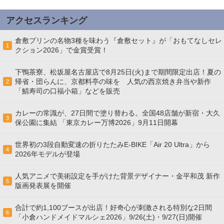
アクセスランキング
倉敷プリンの名物3種を味わう『倉敷セット』が「おもてなしセレ
1
クション2026」で金賞受賞！
下鴨茶寮、松坂屋名古屋店で8月25日(火)まで期間限定出店！夏の
帰省・団らんに、京都料亭の味を 人気の西京焼き弁当や新作
2
「鯖寿司の口福小箱」などを販売
カレーの常識が、27日間で塗り替わる。全国48店舗が新宿・大久
3
保公園に集結 「東京カレー万博2026」9月11日開幕
世界初の3段自動変速の折りたたみE-BIKE「Air 20 Ultra」から
4
2026年モデルが登場
人気アニメで美術設定を手がけた背景デザイナー・金平和茂 新作
5
版画発表展を開催
合計で約1,100ブースが出店！好奇心が刺激される特別な2日間
6
「小倉ハンドメイドマルシェ2026」9/26(土)・9/27(日)開催