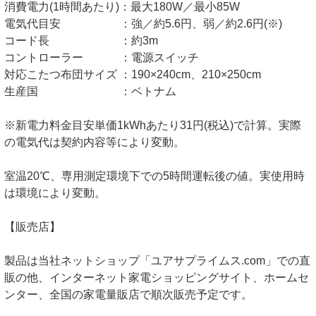
消費電力(1時間あたり)：最大180W／最小85W
電気代目安 ：強／約5.6円、弱／約2.6円(※)
コード長 ：約3m
コントローラー ：電源スイッチ
対応こたつ布団サイズ ：190×240cm、210×250cm
生産国 ：ベトナム
※新電力料金目安単価1kWhあたり31円(税込)で計算。実際
の電気代は契約内容等により変動。
室温20℃、専用測定環境下での5時間運転後の値。実使用時
は環境により変動。
【販売店】
製品は当社ネットショップ「ユアサプライムス.com」での直
販の他、インターネット家電ショッピングサイト、ホームセ
ンター、全国の家電量販店で順次販売予定です。