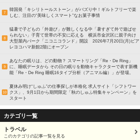
韓国発「キシリトールストーン」がバズり中！ギルトフリーで楽
7
しむ、注目の“美味しくスマート”なお菓子事情
猛暑で子どもの「外遊び」が難しくなる中「暑すぎて外で遊ばせ
られない」子育て世帯の不安に応える 横浜市金沢区に親子向け
8
大型屋内パーク「ニコニコランド」開設 2026年7月20日(月)ビア
レヨコハマ新館2階にオープン
あなたの眠りは、どの動物？ スマートリング「Re・De Ring」
に、睡眠データから その日の眠りを動物キャラクターで表す新機
9
能「Re・De Ring 睡眠16タイプ分析（アニマル編）」が登場。
夏休み明け“しゅふ”の仕事探しが本格化 求人サイト「シフトワー
クス」、9月1日から期間限定「秋のしゅふ特集キャンペーン」を
10
スタート
カテゴリ一覧
トラベル
このカテゴリの記事一覧を見る