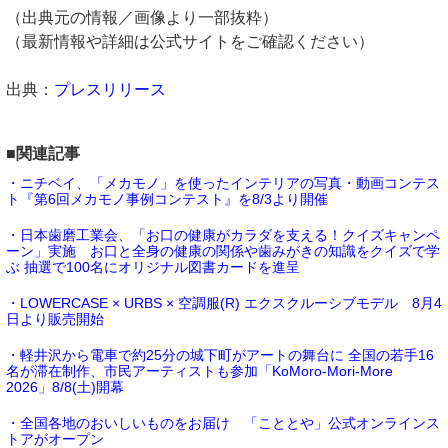
（出典元の情報／画像より一部抜粋）
（最新情報や詳細は公式サイトをご確認ください）
出典：
プレスリリース
■関連記事
・ニチベイ、「メカモノ」を使ったインテリアの写真・動画コンテス
ト『第6回メカモノ事例コンテスト』を8/3より開催
・日本歯磨工業会、「お口の健康がカラダを支える！クイズキャンペ
ーン」実施 お口と全身の健康の関係や歯みがきの知識をクイズで学
ぶ 抽選で100名にオリジナル図書カードを進呈
・LOWERCASE × URBS × 空調服(R) エクスクルーシブモデル 8月4
日より販売開始
・軽井沢から電車で約25分の城下町がアートの舞台に 全国の若手16
名が滞在制作、市民アーティストも参加「KoMoro-Mori-More
2026」8/8(土)開幕
・全国各地のおいしいものをお届け 「こととや」公式オンラインス
トアがオープン