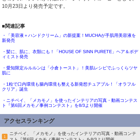
10月23日より発売予定です。
■関連記事
・「美容液＋ハンドクリーム」の新提案！MUCHAが手肌用美容液を
新発売
・髪に、肌に、衣類にも！「HOUSE OF SINN PURETE」ヘア＆ボデ
ィミスト発売
・愛知限定ルルルンは「小倉トースト」！美肌レシピでふっくらツヤ
肌に
・1粒で口内環境も腸内環境も整える新発想チュアブル！「オラフル
クリア」誕生
・ニチベイ、「メカモノ」を使ったインテリアの写真・動画コンテス
ト『第6回メカモノ事例コンテスト』を8/3より開催
アクセスランキング
ニチベイ、「メカモノ」を使ったインテリアの写真・動画コンテ
1
スト『第6回メカモノ事例コンテスト』を8/3より開催