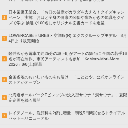
日本歯磨工業会、「お口の健康がカラダを支える！クイズキャン
ペーン」実施 お口と全身の健康の関係や歯みがきの知識をクイ
2
ズで学ぶ 抽選で100名にオリジナル図書カードを進呈
LOWERCASE × URBS × 空調服(R) エクスクルーシブモデル 8月
3
4日より販売開始
軽井沢から電車で約25分の城下町がアートの舞台に 全国の若手16
名が滞在制作、市民アーティストも参加「KoMoro-Mori-More
4
2026」8/8(土)開幕
全国各地のおいしいものをお届け 「こととや」公式オンライン
5
ストアがオープン
北海道ボールパークFビレッジの没入型サウナ「洞サウナ」、夏限
6
定企画を続々展開
レイテノール、洗顔料を2倍に増量 朝晩5日間試せるトライアル
7
セットへリニューアル