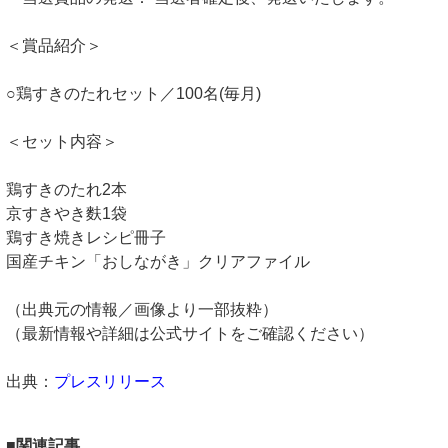
＜賞品紹介＞
○鶏すきのたれセット／100名(毎月)
＜セット内容＞
鶏すきのたれ2本
京すきやき麩1袋
鶏すき焼きレシピ冊子
国産チキン「おしながき」クリアファイル
（出典元の情報／画像より一部抜粋）
（最新情報や詳細は公式サイトをご確認ください）
出典：
プレスリリース
■関連記事