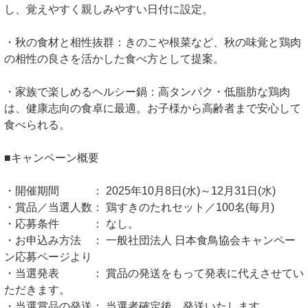
し、覚えやすく親しみやすい日付に設定。
・秋の食材と相性抜群：きのこや根菜など、秋の味覚と鶏肉
の相性の良さを活かした食べ方として提案。
・家族で楽しめるヘルシー鍋：高タンパク・低脂肪な鶏肉
は、健康志向の食卓に最適。お子様から高齢者まで安心して
食べられる。
■キャンペーン概要
・開催期間 ： 2025年10月8日(水)～12月31日(水)
・賞品／当選人数： 鶏すきのたれセット／100名(毎月)
・応募条件 ： なし。
・お申込み方法 ： 一般社団法人 日本食鳥協会キャンペー
ン応募ページより
・当選発表 ： 賞品の発送をもって発表に代えさせてい
ただきます。
・当選賞品の発送： 当選者確定後、発送いたします。