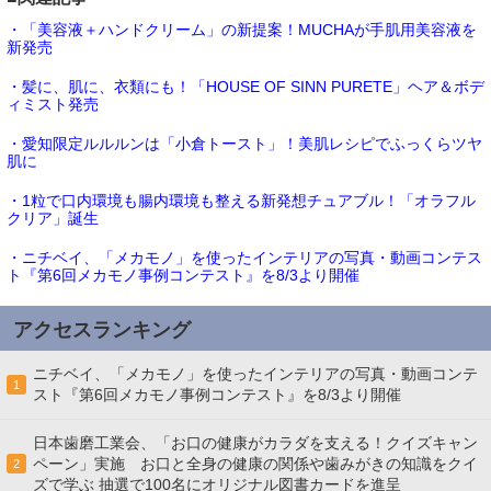
・「美容液＋ハンドクリーム」の新提案！MUCHAが手肌用美容液を
新発売
・髪に、肌に、衣類にも！「HOUSE OF SINN PURETE」ヘア＆ボデ
ィミスト発売
・愛知限定ルルルンは「小倉トースト」！美肌レシピでふっくらツヤ
肌に
・1粒で口内環境も腸内環境も整える新発想チュアブル！「オラフル
クリア」誕生
・ニチベイ、「メカモノ」を使ったインテリアの写真・動画コンテス
ト『第6回メカモノ事例コンテスト』を8/3より開催
アクセスランキング
ニチベイ、「メカモノ」を使ったインテリアの写真・動画コンテ
1
スト『第6回メカモノ事例コンテスト』を8/3より開催
日本歯磨工業会、「お口の健康がカラダを支える！クイズキャン
ペーン」実施 お口と全身の健康の関係や歯みがきの知識をクイ
2
ズで学ぶ 抽選で100名にオリジナル図書カードを進呈