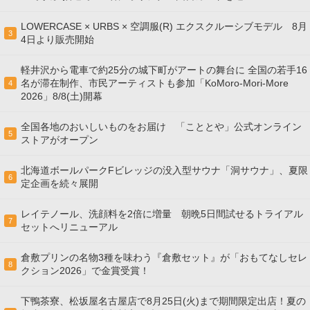
LOWERCASE × URBS × 空調服(R) エクスクルーシブモデル 8月
3
4日より販売開始
軽井沢から電車で約25分の城下町がアートの舞台に 全国の若手16
名が滞在制作、市民アーティストも参加「KoMoro-Mori-More
4
2026」8/8(土)開幕
全国各地のおいしいものをお届け 「こととや」公式オンライン
5
ストアがオープン
北海道ボールパークFビレッジの没入型サウナ「洞サウナ」、夏限
6
定企画を続々展開
レイテノール、洗顔料を2倍に増量 朝晩5日間試せるトライアル
7
セットへリニューアル
倉敷プリンの名物3種を味わう『倉敷セット』が「おもてなしセレ
8
クション2026」で金賞受賞！
下鴨茶寮、松坂屋名古屋店で8月25日(火)まで期間限定出店！夏の