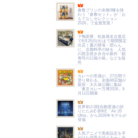
倉敷プリンの名物3種を味
わう『倉敷セット』が「お
もてなしセレクション
2026」で金賞受賞！
下鴨茶寮、松坂屋名古屋店
で8月25日(火)まで期間限定
出店！夏の帰省・団らん
に、京都料亭の味を 人気
の西京焼き弁当や新作「鯖
寿司の口福小箱」などを販
売
カレーの常識が、27日間で
塗り替わる。全国48店舗が
新宿・大久保公園に集結
「東京カレー万博2026」9
月11日開幕
世界初の3段自動変速の折
りたたみE-BIKE「Air 20
Ultra」から2026年モデルが
登場
人気アニメで美術設定を手
がけた背景デザイナー・金