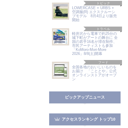
トピック
LOWERCASE × URBS ×
空調服(R) エクスクルーシ
ブモデル 8月4日より販売
開始
トラベル
軽井沢から電車で約25分の
城下町がアートの舞台に 全
国の若手16名が滞在制作、
市民アーティストも参加
「KoMoro-Mori-More
2026」8/8(土)開幕
フード
全国各地のおいしいものを
お届け 「こととや」公式
オンラインストアがオープ
ン
ピックアップニュース
アクセスランキング トップ10