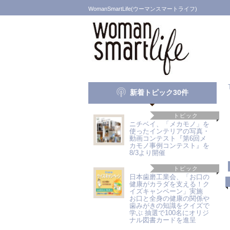
WomanSmartLife(ウーマンスマートライフ)
新着トピック30件
トピック
ニチベイ、「メカモノ」を
使ったインテリアの写真・
動画コンテスト『第6回メ
カモノ事例コンテスト』を
8/3より開催
トピック
日本歯磨工業会、「お口の
健康がカラダを支える！ク
イズキャンペーン」実施
お口と全身の健康の関係や
歯みがきの知識をクイズで
学ぶ 抽選で100名にオリジ
ナル図書カードを進呈