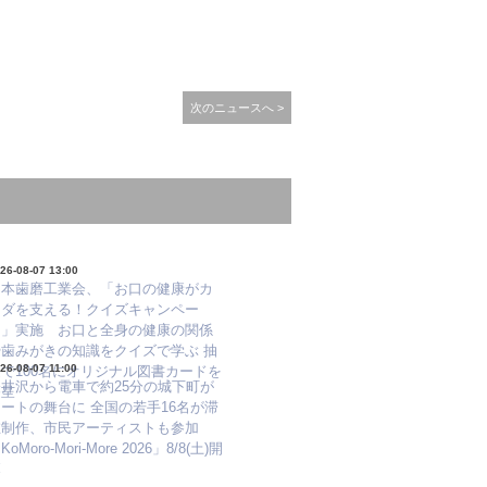
次のニュースへ >
26-08-07 13:00
日本歯磨工業会、「お口の健康がカ
ラダを支える！クイズキャンペー
ン」実施 お口と全身の健康の関係
や歯みがきの知識をクイズで学ぶ 抽
26-08-07 11:00
で100名にオリジナル図書カードを
軽井沢から電車で約25分の城下町が
進呈
ートの舞台に 全国の若手16名が滞
在制作、市民アーティストも参加
KoMoro-Mori-More 2026」8/8(土)開
幕