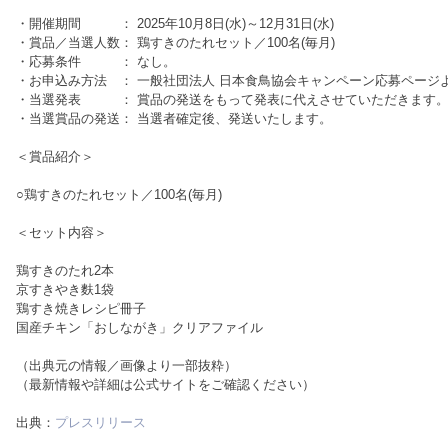
・開催期間 ： 2025年10月8日(水)～12月31日(水)
・賞品／当選人数： 鶏すきのたれセット／100名(毎月)
・応募条件 ： なし。
・お申込み方法 ： 一般社団法人 日本食鳥協会キャンペーン応募ページ
・当選発表 ： 賞品の発送をもって発表に代えさせていただきます
・当選賞品の発送： 当選者確定後、発送いたします。
＜賞品紹介＞
○鶏すきのたれセット／100名(毎月)
＜セット内容＞
鶏すきのたれ2本
京すきやき麩1袋
鶏すき焼きレシピ冊子
国産チキン「おしながき」クリアファイル
（出典元の情報／画像より一部抜粋）
（最新情報や詳細は公式サイトをご確認ください）
出典：
プレスリリース