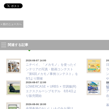
< 前のニュースへ
関連する記事
2026-08-07 14:00
20
ニチベイ、「メカモノ」を使ったイ
ンテリアの写真・動画コンテスト
『第6回メカモノ事例コンテスト』を
8/3より開催
2026-08-07 12:00
20
選
LOWERCASE × URBS × 空調服(R)
エクスクルーシブモデル 8月4日よ
ア
り販売開始
「
2026-08-06 18:00
全国各地のおいしいものをお届け