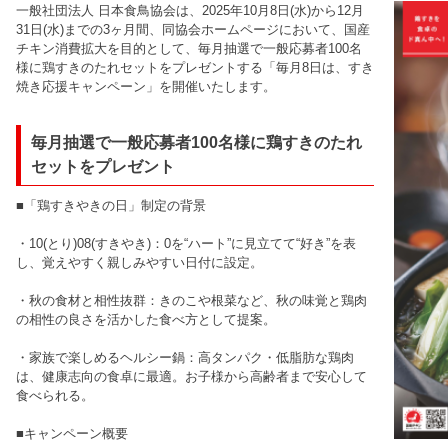
一般社団法人 日本食鳥協会は、2025年10月8日(水)から12月
31日(水)までの3ヶ月間、同協会ホームページにおいて、国産
チキン消費拡大を目的として、毎月抽選で一般応募者100名
様に鶏すきのたれセットをプレゼントする「毎月8日は、すき
焼き応援キャンペーン」を開催いたします。
毎月抽選で一般応募者100名様に鶏すきのたれ
セットをプレゼント
■「鶏すきやきの日」制定の背景
・10(とり)08(すきやき)：0を“ハート”に見立てて“好き”を表
し、覚えやすく親しみやすい日付に設定。
・秋の食材と相性抜群：きのこや根菜など、秋の味覚と鶏肉
の相性の良さを活かした食べ方として提案。
・家族で楽しめるヘルシー鍋：高タンパク・低脂肪な鶏肉
は、健康志向の食卓に最適。お子様から高齢者まで安心して
食べられる。
■キャンペーン概要