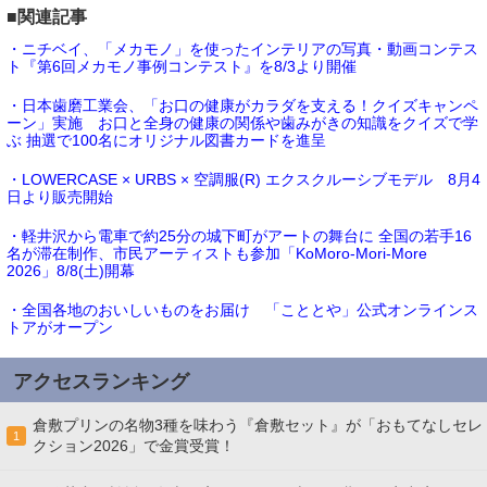
■関連記事
・ニチベイ、「メカモノ」を使ったインテリアの写真・動画コンテス
ト『第6回メカモノ事例コンテスト』を8/3より開催
・日本歯磨工業会、「お口の健康がカラダを支える！クイズキャンペ
ーン」実施 お口と全身の健康の関係や歯みがきの知識をクイズで学
ぶ 抽選で100名にオリジナル図書カードを進呈
・LOWERCASE × URBS × 空調服(R) エクスクルーシブモデル 8月4
日より販売開始
・軽井沢から電車で約25分の城下町がアートの舞台に 全国の若手16
名が滞在制作、市民アーティストも参加「KoMoro-Mori-More
2026」8/8(土)開幕
・全国各地のおいしいものをお届け 「こととや」公式オンラインス
トアがオープン
アクセスランキング
倉敷プリンの名物3種を味わう『倉敷セット』が「おもてなしセレ
1
クション2026」で金賞受賞！