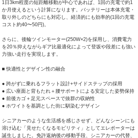
1日3km程度の短距離移動が中心であれば、1回の充電で約1
か月使えるという計算になります。バッテリーは本体充電・
取り外しのどちらにも対応し、経済的にも効率的(1回の充電
コスト約40〜50円)。
さらに、後輪ツインモーター(250W×2)を採用し、消費電力
を20％抑えながらギア比最適化によって登坂や段差にも強い
力強い走行を実現します。
■ 快適性とデザイン性の融合
● 跨がずに乗れるフラット設計+サイドステップの採用
● 広い座面と背もたれ＋腰サポートによる安定した姿勢保持
● 前後カゴ＋足元スペースで抜群の収納性
● ホワイトを基調とした街に馴染むデザイン
シニアカーのような生活感を感じさせず、どんなシーンにも
溶け込む「見せたくなるモビリティ」としてエレポーターは
誕生しました。免許返納後の移動手段、シニアカーの代替、