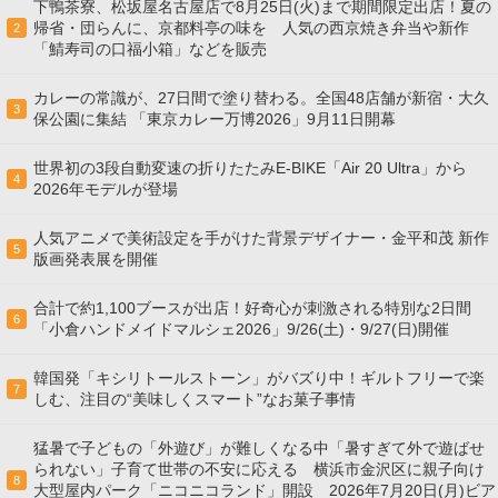
下鴨茶寮、松坂屋名古屋店で8月25日(火)まで期間限定出店！夏の
帰省・団らんに、京都料亭の味を 人気の西京焼き弁当や新作
2
「鯖寿司の口福小箱」などを販売
カレーの常識が、27日間で塗り替わる。全国48店舗が新宿・大久
3
保公園に集結 「東京カレー万博2026」9月11日開幕
世界初の3段自動変速の折りたたみE-BIKE「Air 20 Ultra」から
4
2026年モデルが登場
人気アニメで美術設定を手がけた背景デザイナー・金平和茂 新作
5
版画発表展を開催
合計で約1,100ブースが出店！好奇心が刺激される特別な2日間
6
「小倉ハンドメイドマルシェ2026」9/26(土)・9/27(日)開催
韓国発「キシリトールストーン」がバズり中！ギルトフリーで楽
7
しむ、注目の“美味しくスマート”なお菓子事情
猛暑で子どもの「外遊び」が難しくなる中「暑すぎて外で遊ばせ
られない」子育て世帯の不安に応える 横浜市金沢区に親子向け
8
大型屋内パーク「ニコニコランド」開設 2026年7月20日(月)ビア