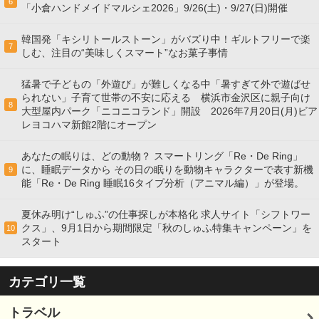
6
「小倉ハンドメイドマルシェ2026」9/26(土)・9/27(日)開催
韓国発「キシリトールストーン」がバズり中！ギルトフリーで楽
7
しむ、注目の“美味しくスマート”なお菓子事情
猛暑で子どもの「外遊び」が難しくなる中「暑すぎて外で遊ばせ
られない」子育て世帯の不安に応える 横浜市金沢区に親子向け
8
大型屋内パーク「ニコニコランド」開設 2026年7月20日(月)ビア
レヨコハマ新館2階にオープン
あなたの眠りは、どの動物？ スマートリング「Re・De Ring」
に、睡眠データから その日の眠りを動物キャラクターで表す新機
9
能「Re・De Ring 睡眠16タイプ分析（アニマル編）」が登場。
夏休み明け“しゅふ”の仕事探しが本格化 求人サイト「シフトワー
クス」、9月1日から期間限定「秋のしゅふ特集キャンペーン」を
10
スタート
カテゴリ一覧
トラベル