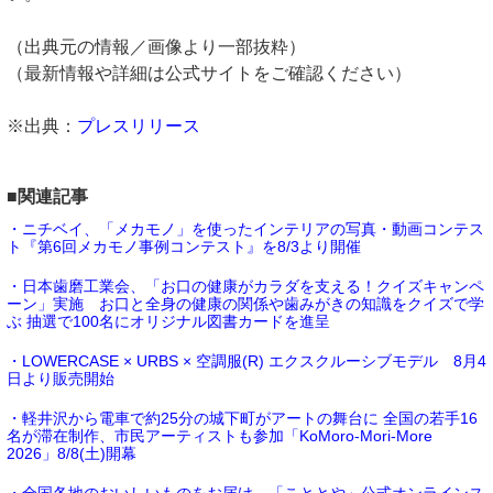
（出典元の情報／画像より一部抜粋）
（最新情報や詳細は公式サイトをご確認ください）
※出典：
プレスリリース
■関連記事
・ニチベイ、「メカモノ」を使ったインテリアの写真・動画コンテス
ト『第6回メカモノ事例コンテスト』を8/3より開催
・日本歯磨工業会、「お口の健康がカラダを支える！クイズキャンペ
ーン」実施 お口と全身の健康の関係や歯みがきの知識をクイズで学
ぶ 抽選で100名にオリジナル図書カードを進呈
・LOWERCASE × URBS × 空調服(R) エクスクルーシブモデル 8月4
日より販売開始
・軽井沢から電車で約25分の城下町がアートの舞台に 全国の若手16
名が滞在制作、市民アーティストも参加「KoMoro-Mori-More
2026」8/8(土)開幕