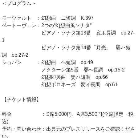
＜プログラム＞
モーツァルト ：幻想曲 ニ短調 K.397
ベートーヴェン：2つの“幻想曲風ソナタ”
ピアノ・ソナタ第13番 変ホ長調 op.27-
1
ピアノ・ソナタ第14番「月光」 嬰ハ短
調 op.27-2
ショパン ：幻想曲 ヘ短調 op.49
ノクターン第5番 嬰へ長調 op.15-2
幻想即興曲 嬰ハ短調 op.66
幻想ポロネーズ 変イ長調 op.61
【チケット情報】
料金 ：S席5,000円、A席3,500円(全席指定・税
込)
予約・問い合わせ：出典元のプレスリリースをご確認くださ
い。