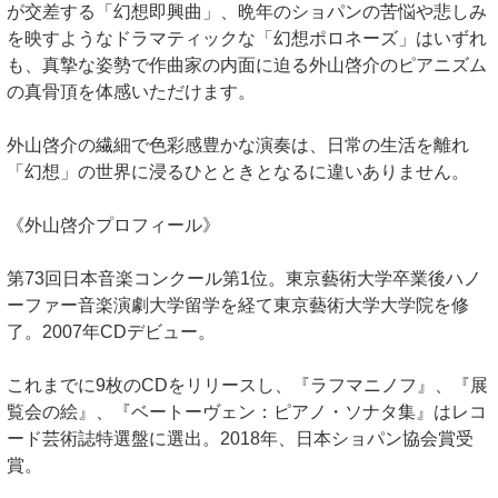
が交差する「幻想即興曲」、晩年のショパンの苦悩や悲しみ
を映すようなドラマティックな「幻想ポロネーズ」はいずれ
も、真摯な姿勢で作曲家の内面に迫る外山啓介のピアニズム
の真骨頂を体感いただけます。
外山啓介の繊細で色彩感豊かな演奏は、日常の生活を離れ
「幻想」の世界に浸るひとときとなるに違いありません。
《外山啓介プロフィール》
第73回日本音楽コンクール第1位。東京藝術大学卒業後ハノ
ーファー音楽演劇大学留学を経て東京藝術大学大学院を修
了。2007年CDデビュー。
これまでに9枚のCDをリリースし、『ラフマニノフ』、『展
覧会の絵』、『ベートーヴェン：ピアノ・ソナタ集』はレコ
ード芸術誌特選盤に選出。2018年、日本ショパン協会賞受
賞。