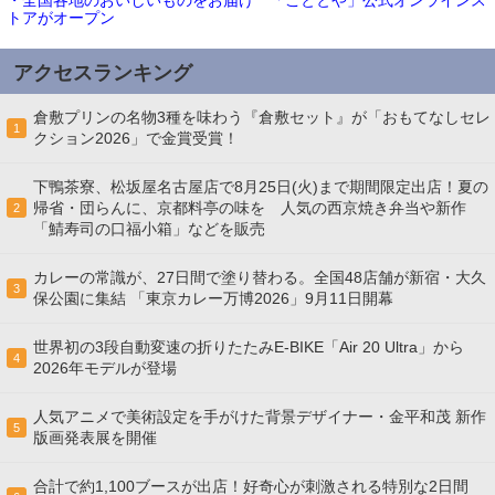
・全国各地のおいしいものをお届け 「こととや」公式オンラインス
トアがオープン
アクセスランキング
倉敷プリンの名物3種を味わう『倉敷セット』が「おもてなしセレ
1
クション2026」で金賞受賞！
下鴨茶寮、松坂屋名古屋店で8月25日(火)まで期間限定出店！夏の
帰省・団らんに、京都料亭の味を 人気の西京焼き弁当や新作
2
「鯖寿司の口福小箱」などを販売
カレーの常識が、27日間で塗り替わる。全国48店舗が新宿・大久
3
保公園に集結 「東京カレー万博2026」9月11日開幕
世界初の3段自動変速の折りたたみE-BIKE「Air 20 Ultra」から
4
2026年モデルが登場
人気アニメで美術設定を手がけた背景デザイナー・金平和茂 新作
5
版画発表展を開催
合計で約1,100ブースが出店！好奇心が刺激される特別な2日間