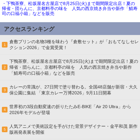
・下鴨茶寮、松坂屋名古屋店で8月25日(火)まで期間限定出店！夏の
帰省・団らんに、京都料亭の味を 人気の西京焼き弁当や新作「鯖寿
司の口福小箱」などを販売
アクセスランキング
倉敷プリンの名物3種を味わう『倉敷セット』が「おもてなしセレ
1
クション2026」で金賞受賞！
下鴨茶寮、松坂屋名古屋店で8月25日(火)まで期間限定出店！夏の
帰省・団らんに、京都料亭の味を 人気の西京焼き弁当や新作
2
「鯖寿司の口福小箱」などを販売
カレーの常識が、27日間で塗り替わる。全国48店舗が新宿・大久
3
保公園に集結 「東京カレー万博2026」9月11日開幕
世界初の3段自動変速の折りたたみE-BIKE「Air 20 Ultra」から
4
2026年モデルが登場
人気アニメで美術設定を手がけた背景デザイナー・金平和茂 新作
5
版画発表展を開催