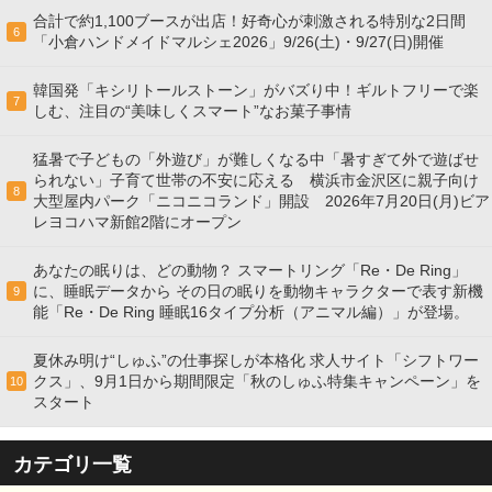
合計で約1,100ブースが出店！好奇心が刺激される特別な2日間
6
「小倉ハンドメイドマルシェ2026」9/26(土)・9/27(日)開催
韓国発「キシリトールストーン」がバズり中！ギルトフリーで楽
7
しむ、注目の“美味しくスマート”なお菓子事情
猛暑で子どもの「外遊び」が難しくなる中「暑すぎて外で遊ばせ
られない」子育て世帯の不安に応える 横浜市金沢区に親子向け
8
大型屋内パーク「ニコニコランド」開設 2026年7月20日(月)ビア
レヨコハマ新館2階にオープン
あなたの眠りは、どの動物？ スマートリング「Re・De Ring」
に、睡眠データから その日の眠りを動物キャラクターで表す新機
9
能「Re・De Ring 睡眠16タイプ分析（アニマル編）」が登場。
夏休み明け“しゅふ”の仕事探しが本格化 求人サイト「シフトワー
クス」、9月1日から期間限定「秋のしゅふ特集キャンペーン」を
10
スタート
カテゴリ一覧