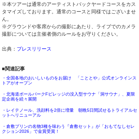
※本ツアーは通常のアーティストバックヤードコースをカス
タマイズしております。通常のコースと同様ではございませ
ん。
※グラウンドや客席からの撮影にあたり、ライブでのカメラ
撮影については主催者側のルールをお守りください。
出典：
プレスリリース
■関連記事
・全国各地のおいしいものをお届け 「こととや」公式オンラインス
トアがオープン
・北海道ボールパークFビレッジの没入型サウナ「洞サウナ」、夏限
定企画を続々展開
・レイテノール、洗顔料を2倍に増量 朝晩5日間試せるトライアルセ
ットへリニューアル
・倉敷プリンの名物3種を味わう『倉敷セット』が「おもてなしセレ
クション2026」で金賞受賞！