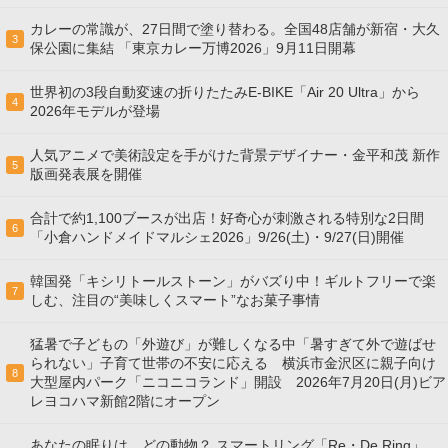
カレーの常識が、27日間で塗り替わる。全国48店舗が新宿・大久
3
保公園に集結 「東京カレー万博2026」9月11日開幕
世界初の3段自動変速の折りたたみE-BIKE「Air 20 Ultra」から
4
2026年モデルが登場
人気アニメで美術設定を手がけた背景デザイナー・金平和茂 新作
5
版画発表展を開催
合計で約1,100ブースが出店！好奇心が刺激される特別な2日間
6
「小倉ハンドメイドマルシェ2026」9/26(土)・9/27(日)開催
韓国発「キシリトールストーン」がバズり中！ギルトフリーで楽
7
しむ、注目の“美味しくスマート”なお菓子事情
猛暑で子どもの「外遊び」が難しくなる中「暑すぎて外で遊ばせ
られない」子育て世帯の不安に応える 横浜市金沢区に親子向け
8
大型屋内パーク「ニコニコランド」開設 2026年7月20日(月)ビア
レヨコハマ新館2階にオープン
あなたの眠りは、どの動物？ スマートリング「Re・De Ring」