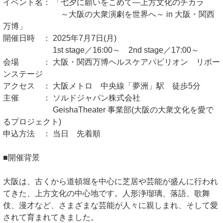
イベント名： 「七夕に願いをこめて―上方文化のチカラ
～大阪の大衆演劇を世界へ～ in 大阪・関西
万博」
開催日時 ： 2025年7月7日(月)
1st stage／16:00～ 2nd stage／17:00～
会場 ： 大阪・関西万博ヘルスケアパビリオン リボー
ンステージ
アクセス ： 大阪メトロ 中央線「夢洲」駅 徒歩5分
主催 ： ソルドジャパン株式会社
GeishaTheater 事業部(大阪の大衆文化を愛で
るプロジェクト)
申込方法 ： 当日 先着順
■開催背景
大阪は、古くから道頓堀を中心に芝居や芸能が盛んに行われ
てきた、上方文化の中心地です。人形浄瑠璃、落語、歌舞
伎、漫才など、さまざまな芸能が人々に親しまれ、そして愛
されて育まれてきました。