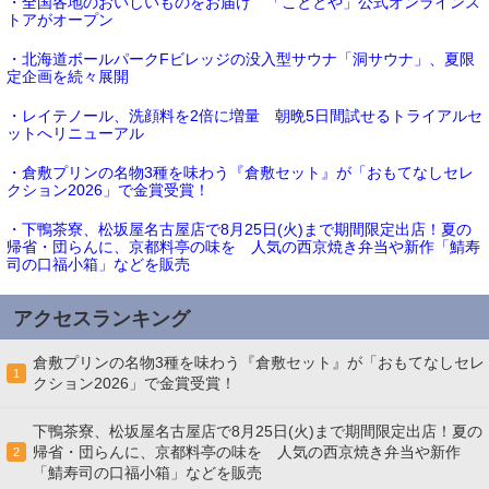
・全国各地のおいしいものをお届け 「こととや」公式オンラインス
トアがオープン
・北海道ボールパークFビレッジの没入型サウナ「洞サウナ」、夏限
定企画を続々展開
・レイテノール、洗顔料を2倍に増量 朝晩5日間試せるトライアルセ
ットへリニューアル
・倉敷プリンの名物3種を味わう『倉敷セット』が「おもてなしセレ
クション2026」で金賞受賞！
・下鴨茶寮、松坂屋名古屋店で8月25日(火)まで期間限定出店！夏の
帰省・団らんに、京都料亭の味を 人気の西京焼き弁当や新作「鯖寿
司の口福小箱」などを販売
アクセスランキング
倉敷プリンの名物3種を味わう『倉敷セット』が「おもてなしセレ
1
クション2026」で金賞受賞！
下鴨茶寮、松坂屋名古屋店で8月25日(火)まで期間限定出店！夏の
帰省・団らんに、京都料亭の味を 人気の西京焼き弁当や新作
2
「鯖寿司の口福小箱」などを販売