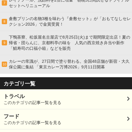
レイテノール、洗顔料を2倍に増量 朝晩5日間試せるトライアル
7
セットへリニューアル
倉敷プリンの名物3種を味わう『倉敷セット』が「おもてなしセレ
8
クション2026」で金賞受賞！
下鴨茶寮、松坂屋名古屋店で8月25日(火)まで期間限定出店！夏の
帰省・団らんに、京都料亭の味を 人気の西京焼き弁当や新作
9
「鯖寿司の口福小箱」などを販売
カレーの常識が、27日間で塗り替わる。全国48店舗が新宿・大久
10
保公園に集結 「東京カレー万博2026」9月11日開幕
カテゴリ一覧
トラベル
このカテゴリの記事一覧を見る
フード
このカテゴリの記事一覧を見る