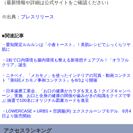
（最新情報や詳細は公式サイトをご確認ください）
※出典：
プレスリリース
■関連記事
・愛知限定ルルルンは「小倉トースト」！美肌レシピでふっくらツヤ
肌に
・1粒で口内環境も腸内環境も整える新発想チュアブル！「オラフル
クリア」誕生
・ニチベイ、「メカモノ」を使ったインテリアの写真・動画コンテス
ト『第6回メカモノ事例コンテスト』を8/3より開催
・日本歯磨工業会、「お口の健康がカラダを支える！クイズキャンペ
ーン」実施 お口と全身の健康の関係や歯みがきの知識をクイズで学
ぶ 抽選で100名にオリジナル図書カードを進呈
・LOWERCASE × URBS × 空調服(R) エクスクルーシブモデル 8月4
日より販売開始
アクセスランキング