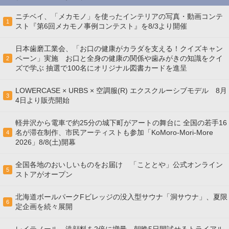
ニチベイ、「メカモノ」を使ったインテリアの写真・動画コンテ
1
スト『第6回メカモノ事例コンテスト』を8/3より開催
日本歯磨工業会、「お口の健康がカラダを支える！クイズキャン
ペーン」実施 お口と全身の健康の関係や歯みがきの知識をクイ
2
ズで学ぶ 抽選で100名にオリジナル図書カードを進呈
LOWERCASE × URBS × 空調服(R) エクスクルーシブモデル 8月
3
4日より販売開始
軽井沢から電車で約25分の城下町がアートの舞台に 全国の若手16
名が滞在制作、市民アーティストも参加「KoMoro-Mori-More
4
2026」8/8(土)開幕
全国各地のおいしいものをお届け 「こととや」公式オンライン
5
ストアがオープン
北海道ボールパークFビレッジの没入型サウナ「洞サウナ」、夏限
6
定企画を続々展開