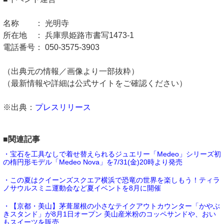
名称 ： 光明寺
所在地 ： 兵庫県姫路市書写1473-1
電話番号： 050-3575-3903
（出典元の情報／画像より一部抜粋）
（最新情報や詳細は公式サイトをご確認ください）
※出典：
プレスリリース
■関連記事
・宝石を工具なしで着せ替えられるジュエリー「Medeo」シリーズ初
の楕円形モデル「Medeo Nova」を7/31(金)20時より発売
・この夏はクイーンズスクエア横浜で恐竜の世界を楽しもう！ティラ
ノサウルスミニ運動会など夏イベントを8月に開催
・【京都・美山】茅葺屋根の小さなテイクアウトカウンター「かやぶ
きスタンド」が8月1日オープン 美山産米粉のコッペサンドや、おい
もスイーツを販売