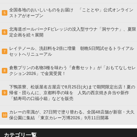
全国各地のおいしいものをお届け 「こととや」公式オンライン
5
ストアがオープン
北海道ボールパークFビレッジの没入型サウナ「洞サウナ」、夏限
6
定企画を続々展開
レイテノール、洗顔料を2倍に増量 朝晩5日間試せるトライアル
7
セットへリニューアル
倉敷プリンの名物3種を味わう『倉敷セット』が「おもてなしセレ
8
クション2026」で金賞受賞！
下鴨茶寮、松坂屋名古屋店で8月25日(火)まで期間限定出店！夏の
帰省・団らんに、京都料亭の味を 人気の西京焼き弁当や新作
9
「鯖寿司の口福小箱」などを販売
カレーの常識が、27日間で塗り替わる。全国48店舗が新宿・大久
10
保公園に集結 「東京カレー万博2026」9月11日開幕
カテゴリ一覧