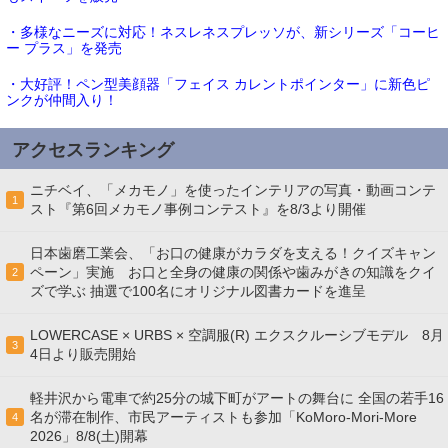
・多様なニーズに対応！ネスレネスプレッソが、新シリーズ「コーヒ
ー プラス」を発売
・大好評！ペン型美顔器「フェイス カレントポインター」に新色ピ
ンクが仲間入り！
アクセスランキング
ニチベイ、「メカモノ」を使ったインテリアの写真・動画コンテ
1
スト『第6回メカモノ事例コンテスト』を8/3より開催
日本歯磨工業会、「お口の健康がカラダを支える！クイズキャン
ペーン」実施 お口と全身の健康の関係や歯みがきの知識をクイ
2
ズで学ぶ 抽選で100名にオリジナル図書カードを進呈
LOWERCASE × URBS × 空調服(R) エクスクルーシブモデル 8月
3
4日より販売開始
軽井沢から電車で約25分の城下町がアートの舞台に 全国の若手16
名が滞在制作、市民アーティストも参加「KoMoro-Mori-More
4
2026」8/8(土)開幕