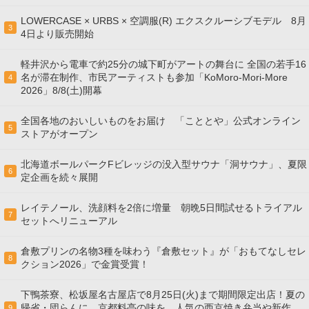
LOWERCASE × URBS × 空調服(R) エクスクルーシブモデル 8月
3
4日より販売開始
軽井沢から電車で約25分の城下町がアートの舞台に 全国の若手16
名が滞在制作、市民アーティストも参加「KoMoro-Mori-More
4
2026」8/8(土)開幕
全国各地のおいしいものをお届け 「こととや」公式オンライン
5
ストアがオープン
北海道ボールパークFビレッジの没入型サウナ「洞サウナ」、夏限
6
定企画を続々展開
レイテノール、洗顔料を2倍に増量 朝晩5日間試せるトライアル
7
セットへリニューアル
倉敷プリンの名物3種を味わう『倉敷セット』が「おもてなしセレ
8
クション2026」で金賞受賞！
下鴨茶寮、松坂屋名古屋店で8月25日(火)まで期間限定出店！夏の
帰省・団らんに、京都料亭の味を 人気の西京焼き弁当や新作
9