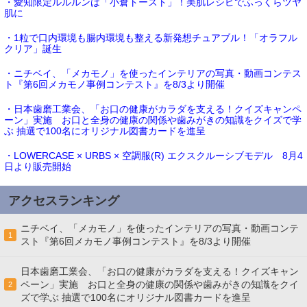
・愛知限定ルルルンは「小倉トースト」！美肌レシピでふっくらツヤ
肌に
・1粒で口内環境も腸内環境も整える新発想チュアブル！「オラフル
クリア」誕生
・ニチベイ、「メカモノ」を使ったインテリアの写真・動画コンテス
ト『第6回メカモノ事例コンテスト』を8/3より開催
・日本歯磨工業会、「お口の健康がカラダを支える！クイズキャンペ
ーン」実施 お口と全身の健康の関係や歯みがきの知識をクイズで学
ぶ 抽選で100名にオリジナル図書カードを進呈
・LOWERCASE × URBS × 空調服(R) エクスクルーシブモデル 8月4
日より販売開始
アクセスランキング
ニチベイ、「メカモノ」を使ったインテリアの写真・動画コンテ
1
スト『第6回メカモノ事例コンテスト』を8/3より開催
日本歯磨工業会、「お口の健康がカラダを支える！クイズキャン
ペーン」実施 お口と全身の健康の関係や歯みがきの知識をクイ
2
ズで学ぶ 抽選で100名にオリジナル図書カードを進呈