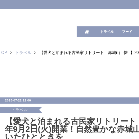
ワード検
トラベル
フード
TOP
>
トラベル
>
【愛犬と泊まれる古民家リトリート 赤城山 - 懐 -】
2025-07-22 12:00
トラベル
【愛犬と泊まれる古民家リトリート 赤城
年9月2日(火)開業！自然豊かな赤
いたひとときを