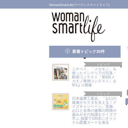
WomanSmartLife(ウーマンスマートライフ)
新着トピック30件
トピック
ニチベイ、「メカモノ」を
使ったインテリアの写真・
動画コンテスト『第6回メ
カモノ事例コンテスト』を
8/3より開催
トピック
日本歯磨工業会、「お口の
健康がカラダを支える！ク
イズキャンペーン」実施
お口と全身の健康の関係や
歯みがきの知識をクイズで
学ぶ 抽選で100名にオリジ
ナル図書カードを進呈