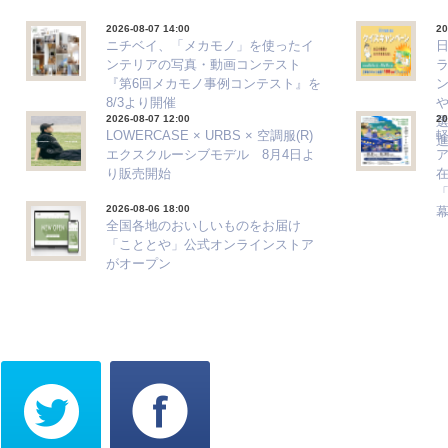
2026-08-07 14:00
20
ニチベイ、「メカモノ」を使ったイ
ンテリアの写真・動画コンテスト
『第6回メカモノ事例コンテスト』を
8/3より開催
2026-08-07 12:00
20
選
LOWERCASE × URBS × 空調服(R)
エクスクルーシブモデル 8月4日よ
ア
り販売開始
「
2026-08-06 18:00
全国各地のおいしいものをお届け
「こととや」公式オンラインストア
がオープン