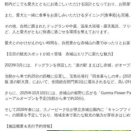
館内どこでも愛犬とともにお過ごしいただける設計となっており、お部屋
また、愛犬と一緒に食事をお楽しみいただけるダイニング(食事処)も完備
その他、自然に囲まれたドッグランや中庭、温泉大浴場・露天風呂、フリ
ど、人と愛犬がともに快適に過ごせる環境を整えております。
愛犬とのかけがえのない時間を、自然豊かな赤城山の麓でゆったりとお楽
【注目の観光スポットが続々登場 赤城山エリアに新たな魅力】
2023年3月には、ドッグランを併設した「道の駅 まえばし赤城」がオープ
当館から車で約25分の距離に位置し、宝島社発行『田舎暮らしの本』(2025
版 道の駅大賞」において、全国総合部門第1位に選出されるなど、高い評
さらに、2025年10月10日には、赤城山の裾野に広がる「Gunma Flower
ューアルオープンを予定(当館から車で約10分)。
そして2026年春には、スノーピーク社が県立赤城公園内に「キャンプフ
ー」の開業を予定しており、地域全体で新たな観光の魅力が芽吹きはじめ
【施設概要＆先行予約情報】