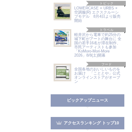
トピック
LOWERCASE × URBS ×
空調服(R) エクスクルーシ
ブモデル 8月4日より販売
開始
トラベル
軽井沢から電車で約25分の
城下町がアートの舞台に 全
国の若手16名が滞在制作、
市民アーティストも参加
「KoMoro-Mori-More
2026」8/8(土)開幕
フード
全国各地のおいしいものを
お届け 「こととや」公式
オンラインストアがオープ
ン
ピックアップニュース
アクセスランキング トップ10