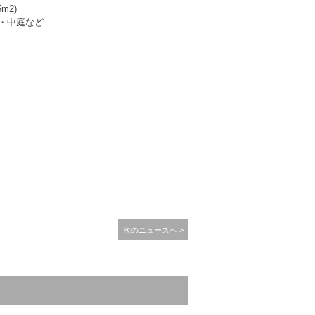
2)
・中庭など
次のニュースへ >