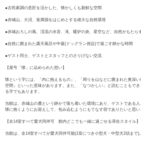
●古民家調の意匠を活かした、懐かしくも新鮮な空間
●赤城山、大沼、覚満淵をはじめとする雄大な自然環境
●赤城おろしの風、渓流の水音、滝、暖炉の炎、星空など、自然がもたら
●自然に囲まれた露天風呂や中庭(ドッグラン併設)で過ごす静かな時間
●ゲスト同士、ゲストとスタッフとのさりげない交流
【屋号「懐」に込められた想い】
懐という字には、「内に抱えるもの」、「周りを山などに囲まれた奥深い
空間」といった意味があります。また、「なつかしい」と読むこともでき
る字でもあります。
当館は、赤城山の麓という静かで落ち着いた環境にあり、ゲストである人
懐に抱くようにお迎えして、包み込むようにもてなす宿でありたいと思い
【全14室すべて愛犬同伴可 館内どこでも一緒に過ごせる滞在スタイル】
当館は、全14室すべてが愛犬同伴可能(1室につき小型犬・中型犬2頭まで)