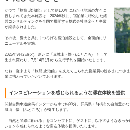
かつて「旅籠 忠治館」として約100年にわたり地域の方々に
親しまれてきた本施設は、2024年秋に、宿泊業に特化した経
営コンサルティングを全国で展開する株式会社咲楽へと事業
が継承されました。
その後、愛犬と共にくつろげる宿泊施設として、全面的にリ
ニューアルを実施。
2025年9月2日(火)、新たに「赤城山 - 懐 - (ふところ)」として
生まれ変わり、7月14日(月)から先行予約を開始いたします。
なお、従来より「旅籠 忠治館」を支えてこられた従業員の皆さまにつき
業に携わっていただいております。
インスピレーションを感じられるような滞在体験を提供
関越自動車道練馬インターから車で約90分。群馬県・前橋市の自然豊か
城山 - 懐 - (ふところ)」が誕生します。
「自然と琴線に触れる」をコンセプトに、ゲストに、以下のようなきっか
ションを感じられるような滞在体験を提供いたします。