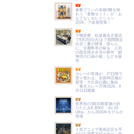
倉敷プリンの名物3種を味
わう『倉敷セット』が「お
もてなしセレクション
2026」で金賞受賞！
下鴨茶寮、松坂屋名古屋店
で8月25日(火)まで期間限定
出店！夏の帰省・団らん
に、京都料亭の味を 人気
の西京焼き弁当や新作「鯖
寿司の口福小箱」などを販
売
カレーの常識が、27日間で
塗り替わる。全国48店舗が
新宿・大久保公園に集結
「東京カレー万博2026」9
月11日開幕
世界初の3段自動変速の折
りたたみE-BIKE「Air 20
Ultra」から2026年モデルが
登場
人気アニメで美術設定を手
がけた背景デザイナー・金