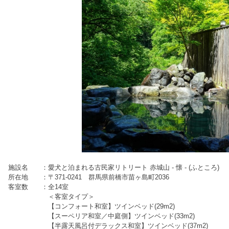
施設名 ：愛犬と泊まれる古民家リトリート 赤城山 - 懐 - (ふところ)
所在地 ：〒371-0241 群馬県前橋市苗ヶ島町2036
客室数 ：全14室
＜客室タイプ＞
【コンフォート和室】ツインベッド(29m2)
【スーペリア和室／中庭側】ツインベッド(33m2)
【半露天風呂付デラックス和室】ツインベッド(37m2)