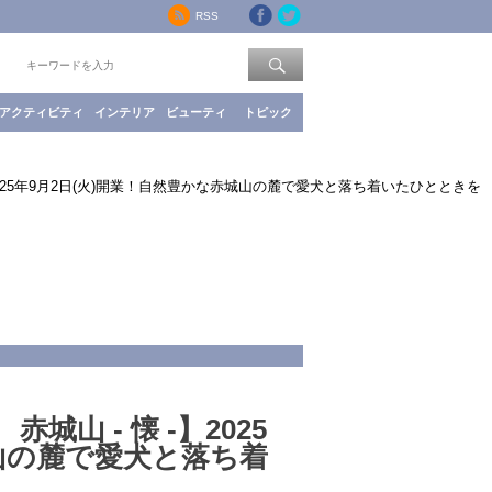
RSS
索：
アクティビティ
インテリア
ビューティ
トピック
2025年9月2日(火)開業！自然豊かな赤城山の麓で愛犬と落ち着いたひとときを
山 - 懐 -】2025
城山の麓で愛犬と落ち着