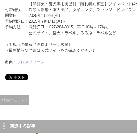
【半露天・愛犬専用風呂付／離れ特別和室】ツインベッド(45m
付帯施設 ：温泉大浴場・露天風呂、ダイニング、ラウンジ、ドッグラン
開業日 ：2025年9月2日(火)
予約開始日：2025年7月14日(月)～
予約方法 ：電話(TEL：027-284-0015／平日10時～17時)、
公式サイト、楽天トラベル、るるぶトラベルなど
（出典元の情報／画像より一部抜粋）
（最新情報や詳細は公式サイトをご確認ください）
出典：
プレスリリース
< 前のニュースへ
関連する記事