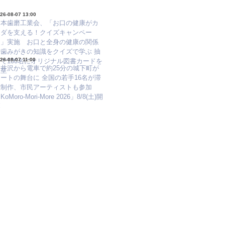
26-08-07 13:00
日本歯磨工業会、「お口の健康がカ
ラダを支える！クイズキャンペー
ン」実施 お口と全身の健康の関係
や歯みがきの知識をクイズで学ぶ 抽
26-08-07 11:00
で100名にオリジナル図書カードを
軽井沢から電車で約25分の城下町が
進呈
ートの舞台に 全国の若手16名が滞
在制作、市民アーティストも参加
KoMoro-Mori-More 2026」8/8(土)開
幕