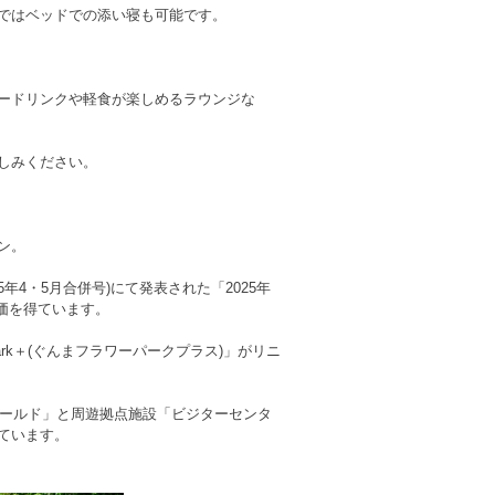
ではベッドでの添い寝も可能です。
。
ードリンクや軽食が楽しめるラウンジな
しみください。
ン。
年4・5月合併号)にて発表された「2025年
価を得ています。
 Park＋(ぐんまフラワーパークプラス)」がリニ
ィールド」と周遊拠点施設「ビジターセンタ
ています。