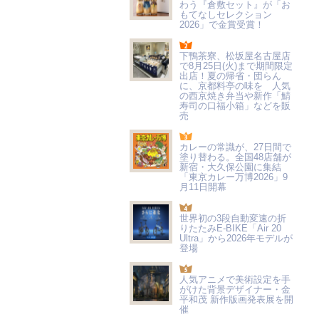
わう『倉敷セット』が「お
もてなしセレクション
2026」で金賞受賞！
下鴨茶寮、松坂屋名古屋店
で8月25日(火)まで期間限定
出店！夏の帰省・団らん
に、京都料亭の味を 人気
の西京焼き弁当や新作「鯖
寿司の口福小箱」などを販
売
カレーの常識が、27日間で
塗り替わる。全国48店舗が
新宿・大久保公園に集結
「東京カレー万博2026」9
月11日開幕
世界初の3段自動変速の折
りたたみE-BIKE「Air 20
Ultra」から2026年モデルが
登場
人気アニメで美術設定を手
がけた背景デザイナー・金
平和茂 新作版画発表展を開
催