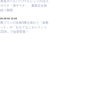
北海道ボールパークFビレッジの没入
型サウナ「洞サウナ」、夏限定企画
を続々展開
26-08-06 16:00
倉敷プリンの名物3種を味わう『倉敷
セット』が「おもてなしセレクショ
2026」で金賞受賞！