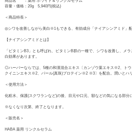
商品名 ：薬用 ホワイト＆リンクルセラム
容量・価格：20g 5,940円(税込)
＜商品特長＞
◎シワを改善しながら美白※1もできる、有効成分「ナイアシンアミド」
【ナイアシンアミドとは】
「ビタミンB3」とも呼ばれ、ビタミンB群の一種で、シワを改善し、メ
白効果があります。
◎ハーバーならでは、5種の和漢混合エキス〔カンゾウ葉エキス※2、トウキ
クイニンエキス※2、パール(真珠)プロテイン※2 ※3〕を配合。潤いと
＜使用方法＞
化粧水、保護(スクワランなど)の後、目元や口元、額などの気になる部分
※なくなり次第、終了となります。
＜販売名＞
HABA 薬用 リンクルセラム