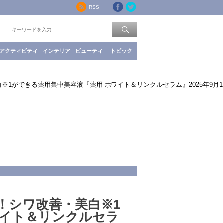
RSS
索：
アクティビティ
インテリア
ビューティ
トピック
1ができる薬用集中美容液『薬用 ホワイト＆リンクルセラム』2025年9月19
！シワ改善・美白※1
ワイト＆リンクルセラ