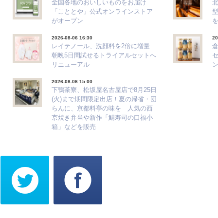
全国各地のおいしいものをお届け
「こととや」公式オンラインストア
がオープン
2026-08-06 16:30
20
レイテノール、洗顔料を2倍に増量
朝晩5日間試せるトライアルセットへ
リニューアル
ン
2026-08-06 15:00
下鴨茶寮、松坂屋名古屋店で8月25日
(火)まで期間限定出店！夏の帰省・団
らんに、京都料亭の味を 人気の西
京焼き弁当や新作「鯖寿司の口福小
箱」などを販売