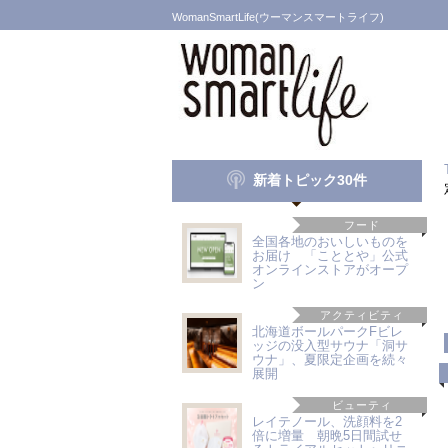
WomanSmartLife(ウーマンスマートライフ)
新着トピック30件
フード
全国各地のおいしいものを
お届け 「こととや」公式
オンラインストアがオープ
ン
アクティビティ
北海道ボールパークFビレ
ッジの没入型サウナ「洞サ
ウナ」、夏限定企画を続々
展開
ビューティ
レイテノール、洗顔料を2
倍に増量 朝晩5日間試せ