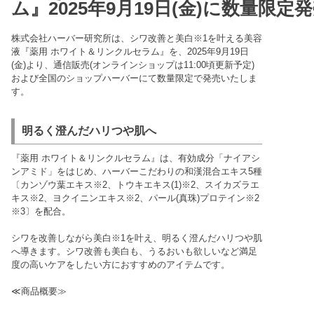
ム』2025年9月19日(金)に数量限定
株式会社ハーバー研究所は、シワ改善と美白※1を叶える美容
液『薬用 ホワイト＆リンクルセラム』を、2025年9月19日
(金)より、通信販売(オンラインショップは11:00頃更新予定)
および全国のショップハーバーにて数量限定で発売いたしま
す。
明るく澄んだハリつや肌へ
『薬用 ホワイト＆リンクルセラム』は、有効成分「ナイアシ
ンアミド」をはじめ、ハーバーこだわりの和漢混合エキス5種
〔カンゾウ葉エキス※2、トウキエキス(1)※2、スイカズラエ
キス※2、ヨクイニンエキス※2、パール(真珠)プロテイン※2
※3〕を配合。
シワを改善しながら美白※1を叶え、明るく澄んだハリつや肌
へ導きます。シワ改善も美白も、うるおいも欲しいなど満足
度の高いケアをしたい方におすすめのアイテムです。
≪商品概要≫