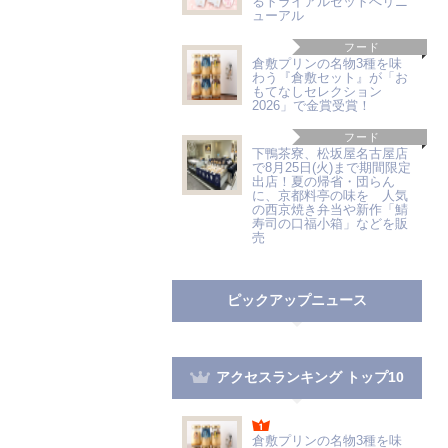
るトライアルセットへリニ
ューアル
フード
倉敷プリンの名物3種を味
わう『倉敷セット』が「お
もてなしセレクション
2026」で金賞受賞！
フード
下鴨茶寮、松坂屋名古屋店
で8月25日(火)まで期間限定
出店！夏の帰省・団らん
に、京都料亭の味を 人気
の西京焼き弁当や新作「鯖
寿司の口福小箱」などを販
売
ピックアップニュース
アクセスランキング トップ10
倉敷プリンの名物3種を味