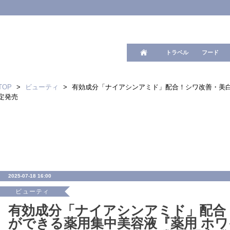
ワード検
トラベル
フード
TOP
>
ビューティ
>
有効成分「ナイアシンアミド」配合！シワ改善・美白※
定発売
2025-07-18 16:00
ビューティ
有効成分「ナイアシンアミド」配合
ができる薬用集中美容液『薬用 ホ