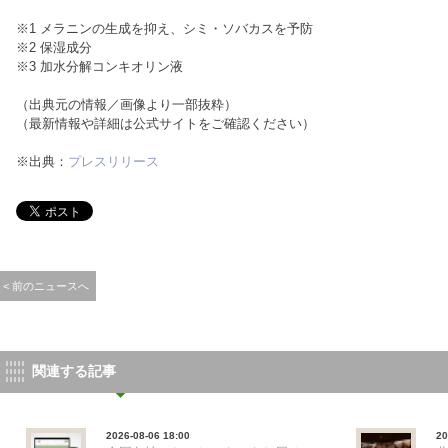
※1 メラニンの生成を抑え、シミ・ソバカスを予防
※2 保湿成分
※3 加水分解コンキオリン液
（出典元の情報／画像より一部抜粋）
（最新情報や詳細は公式サイトをご確認ください）
※出典：
プレスリリース
< 前のニュースへ
関連する記事
2026-08-06 18:00
20