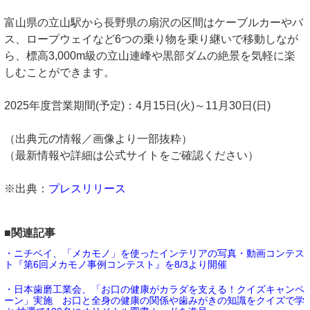
富山県の立山駅から長野県の扇沢の区間はケーブルカーやバ
ス、ロープウェイなど6つの乗り物を乗り継いで移動しなが
ら、標高3,000m級の立山連峰や黒部ダムの絶景を気軽に楽
しむことができます。
2025年度営業期間(予定)：4月15日(火)～11月30日(日)
（出典元の情報／画像より一部抜粋）
（最新情報や詳細は公式サイトをご確認ください）
※出典：
プレスリリース
■関連記事
・ニチベイ、「メカモノ」を使ったインテリアの写真・動画コンテス
ト『第6回メカモノ事例コンテスト』を8/3より開催
・日本歯磨工業会、「お口の健康がカラダを支える！クイズキャンペ
ーン」実施 お口と全身の健康の関係や歯みがきの知識をクイズで学