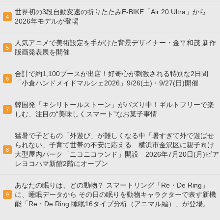
世界初の3段自動変速の折りたたみE-BIKE「Air 20 Ultra」から
4
2026年モデルが登場
人気アニメで美術設定を手がけた背景デザイナー・金平和茂 新作
5
版画発表展を開催
合計で約1,100ブースが出店！好奇心が刺激される特別な2日間
6
「小倉ハンドメイドマルシェ2026」9/26(土)・9/27(日)開催
韓国発「キシリトールストーン」がバズり中！ギルトフリーで楽
7
しむ、注目の“美味しくスマート”なお菓子事情
猛暑で子どもの「外遊び」が難しくなる中「暑すぎて外で遊ばせ
られない」子育て世帯の不安に応える 横浜市金沢区に親子向け
8
大型屋内パーク「ニコニコランド」開設 2026年7月20日(月)ビア
レヨコハマ新館2階にオープン
あなたの眠りは、どの動物？ スマートリング「Re・De Ring」
に、睡眠データから その日の眠りを動物キャラクターで表す新機
9
能「Re・De Ring 睡眠16タイプ分析（アニマル編）」が登場。