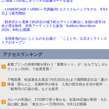
ぶ 抽選で100名にオリジナル図書カードを進呈
・LOWERCASE × URBS × 空調服(R) エクスクルーシブモデル 8月4
日より販売開始
・軽井沢から電車で約25分の城下町がアートの舞台に 全国の若手16
名が滞在制作、市民アーティストも参加「KoMoro-Mori-More
2026」8/8(土)開幕
・全国各地のおいしいものをお届け 「こととや」公式オンラインス
トアがオープン
アクセスランキング
倉敷プリンの名物3種を味わう『倉敷セット』が「おもてなしセレ
1
クション2026」で金賞受賞！
下鴨茶寮、松坂屋名古屋店で8月25日(火)まで期間限定出店！夏の
帰省・団らんに、京都料亭の味を 人気の西京焼き弁当や新作
2
「鯖寿司の口福小箱」などを販売
カレーの常識が、27日間で塗り替わる。全国48店舗が新宿・大久
3
保公園に集結 「東京カレー万博2026」9月11日開幕