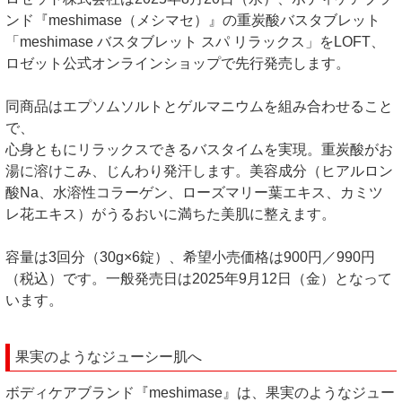
ンド『meshimase（メシマセ）』の重炭酸バスタブレット
「meshimase バスタブレット スパ リラックス」をLOFT、
ロゼット公式オンラインショップで先行発売します。
同商品はエプソムソルトとゲルマニウムを組み合わせること
で、
心身ともにリラックスできるバスタイムを実現。重炭酸がお
湯に溶けこみ、じんわり発汗します。美容成分（ヒアルロン
酸Na、水溶性コラーゲン、ローズマリー葉エキス、カミツ
レ花エキス）がうるおいに満ちた美肌に整えます。
容量は3回分（30g×6錠）、希望小売価格は900円／990円
（税込）です。一般発売日は2025年9月12日（金）となって
います。
果実のようなジューシー肌へ
ボディケアブランド『meshimase』は、果実のようなジュー