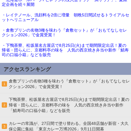
定企画を続々展開
・レイテノール、洗顔料を2倍に増量 朝晩5日間試せるトライアルセ
ットへリニューアル
・倉敷プリンの名物3種を味わう『倉敷セット』が「おもてなしセレ
クション2026」で金賞受賞！
・下鴨茶寮、松坂屋名古屋店で8月25日(火)まで期間限定出店！夏の
帰省・団らんに、京都料亭の味を 人気の西京焼き弁当や新作「鯖寿
司の口福小箱」などを販売
アクセスランキング
倉敷プリンの名物3種を味わう『倉敷セット』が「おもてなしセレ
1
クション2026」で金賞受賞！
下鴨茶寮、松坂屋名古屋店で8月25日(火)まで期間限定出店！夏の
帰省・団らんに、京都料亭の味を 人気の西京焼き弁当や新作
2
「鯖寿司の口福小箱」などを販売
カレーの常識が、27日間で塗り替わる。全国48店舗が新宿・大久
3
保公園に集結 「東京カレー万博2026」9月11日開幕