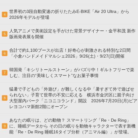
世界初の3段自動変速の折りたたみE-BIKE「Air 20 Ultra」から
4
2026年モデルが登場
人気アニメで美術設定を手がけた背景デザイナー・金平和茂 新作
5
版画発表展を開催
合計で約1,100ブースが出店！好奇心が刺激される特別な2日間
6
「小倉ハンドメイドマルシェ2026」9/26(土)・9/27(日)開催
韓国発「キシリトールストーン」がバズり中！ギルトフリーで楽
7
しむ、注目の“美味しくスマート”なお菓子事情
猛暑で子どもの「外遊び」が難しくなる中「暑すぎて外で遊ばせ
られない」子育て世帯の不安に応える 横浜市金沢区に親子向け
8
大型屋内パーク「ニコニコランド」開設 2026年7月20日(月)ビア
レヨコハマ新館2階にオープン
あなたの眠りは、どの動物？ スマートリング「Re・De Ring」
に、睡眠データから その日の眠りを動物キャラクターで表す新機
9
能「Re・De Ring 睡眠16タイプ分析（アニマル編）」が登場。