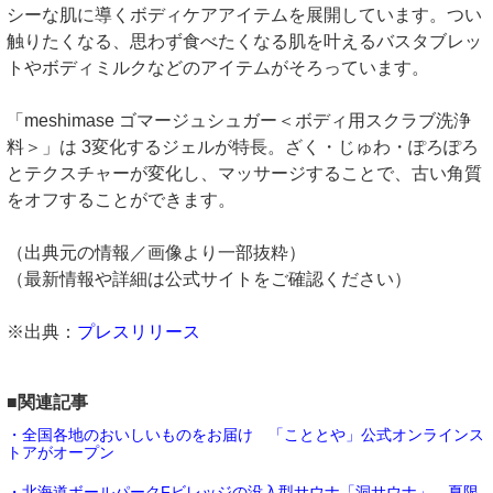
シーな肌に導くボディケアアイテムを展開しています。つい
触りたくなる、思わず食べたくなる肌を叶えるバスタブレッ
トやボディミルクなどのアイテムがそろっています。
「meshimase ゴマージュシュガー＜ボディ用スクラブ洗浄
料＞」は 3変化するジェルが特長。ざく・じゅわ・ぽろぽろ
とテクスチャーが変化し、マッサージすることで、古い角質
をオフすることができます。
（出典元の情報／画像より一部抜粋）
（最新情報や詳細は公式サイトをご確認ください）
※出典：
プレスリリース
■関連記事
・全国各地のおいしいものをお届け 「こととや」公式オンラインス
トアがオープン
・北海道ボールパークFビレッジの没入型サウナ「洞サウナ」、夏限