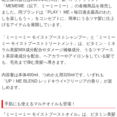
「MEMEME（以下、ミーミーミー）」の各種商品を発売し
ました。同ブランドは「PLAY！ ME＜毎日過去最高のわた
しを楽しもう＞」をコンセプトに、簡単にうるツヤ髪に仕上
げるアイテムを展開しています。
「ミーミーミー モイストブーストシャンプー」と「ミーミー
ミー モイストブーストトリートメント」は、ビタミン・ミネ
ラル美髪MIX成分配合やダメージ補修成分、うるツヤブース
ト美容液成分を配合。ヘアカラーやアイロンをしている髪で
も、毛先まで弾む美髪へ導きます。
内容量は本体400ml、つめかえ用320mlです。いずれも
「UP！ME BLEND レッドキウイ×フリージアの香り」が楽
しめます。
手肌にも使えるマルチオイルも登場！
『ミーミーミー モイストブーストオイル』は、ビタミン美髪