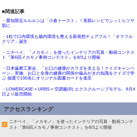
■関連記事
・愛知限定ルルルンは「小倉トースト」！美肌レシピでふっくらツヤ
肌に
・1粒で口内環境も腸内環境も整える新発想チュアブル！「オラフル
クリア」誕生
・ニチベイ、「メカモノ」を使ったインテリアの写真・動画コンテス
ト『第6回メカモノ事例コンテスト』を8/3より開催
・日本歯磨工業会、「お口の健康がカラダを支える！クイズキャンペ
ーン」実施 お口と全身の健康の関係や歯みがきの知識をクイズで学
ぶ 抽選で100名にオリジナル図書カードを進呈
・LOWERCASE × URBS × 空調服(R) エクスクルーシブモデル 8月4
日より販売開始
アクセスランキング
ニチベイ、「メカモノ」を使ったインテリアの写真・動画コンテ
1
スト『第6回メカモノ事例コンテスト』を8/3より開催