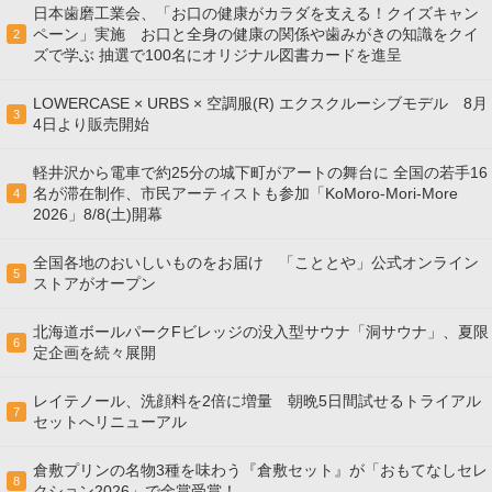
日本歯磨工業会、「お口の健康がカラダを支える！クイズキャン
ペーン」実施 お口と全身の健康の関係や歯みがきの知識をクイ
2
ズで学ぶ 抽選で100名にオリジナル図書カードを進呈
LOWERCASE × URBS × 空調服(R) エクスクルーシブモデル 8月
3
4日より販売開始
軽井沢から電車で約25分の城下町がアートの舞台に 全国の若手16
名が滞在制作、市民アーティストも参加「KoMoro-Mori-More
4
2026」8/8(土)開幕
全国各地のおいしいものをお届け 「こととや」公式オンライン
5
ストアがオープン
北海道ボールパークFビレッジの没入型サウナ「洞サウナ」、夏限
6
定企画を続々展開
レイテノール、洗顔料を2倍に増量 朝晩5日間試せるトライアル
7
セットへリニューアル
倉敷プリンの名物3種を味わう『倉敷セット』が「おもてなしセレ
8
クション2026」で金賞受賞！