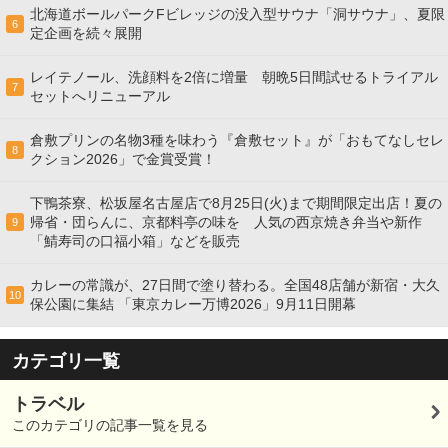
北海道ボールパークFビレッジの没入型サウナ「洞サウナ」、夏限
6
定企画を続々展開
レイテノール、洗顔料を2倍に増量 朝晩5日間試せるトライアル
7
セットへリニューアル
倉敷プリンの名物3種を味わう『倉敷セット』が「おもてなしセレ
8
クション2026」で金賞受賞！
下鴨茶寮、松坂屋名古屋店で8月25日(火)まで期間限定出店！夏の
帰省・団らんに、京都料亭の味を 人気の西京焼き弁当や新作
9
「鯖寿司の口福小箱」などを販売
カレーの常識が、27日間で塗り替わる。全国48店舗が新宿・大久
10
保公園に集結 「東京カレー万博2026」9月11日開幕
カテゴリ一覧
トラベル
このカテゴリの記事一覧を見る