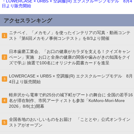
・LOWERCASE × URBS × 空調服(R) エクスクルーシブモデル 8月4
日より販売開始
アクセスランキング
ニチベイ、「メカモノ」を使ったインテリアの写真・動画コンテ
1
スト『第6回メカモノ事例コンテスト』を8/3より開催
日本歯磨工業会、「お口の健康がカラダを支える！クイズキャン
ペーン」実施 お口と全身の健康の関係や歯みがきの知識をクイ
2
ズで学ぶ 抽選で100名にオリジナル図書カードを進呈
LOWERCASE × URBS × 空調服(R) エクスクルーシブモデル 8月
3
4日より販売開始
軽井沢から電車で約25分の城下町がアートの舞台に 全国の若手16
名が滞在制作、市民アーティストも参加「KoMoro-Mori-More
4
2026」8/8(土)開幕
全国各地のおいしいものをお届け 「こととや」公式オンライン
5
ストアがオープン