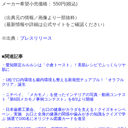
メーカー希望小売価格： 550円(税込)
（出典元の情報／画像より一部抜粋）
（最新情報や詳細は公式サイトをご確認ください）
※出典：
プレスリリース
■関連記事
・愛知限定ルルルンは「小倉トースト」！美肌レシピでふっくらツヤ
肌に
・1粒で口内環境も腸内環境も整える新発想チュアブル！「オラフル
クリア」誕生
・ニチベイ、「メカモノ」を使ったインテリアの写真・動画コンテス
ト『第6回メカモノ事例コンテスト』を8/3より開催
・日本歯磨工業会、「お口の健康がカラダを支える！クイズキャンペ
ーン」実施 お口と全身の健康の関係や歯みがきの知識をクイズで学
ぶ 抽選で100名にオリジナル図書カードを進呈