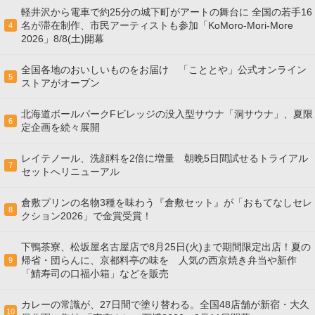
軽井沢から電車で約25分の城下町がアートの舞台に 全国の若手16
名が滞在制作、市民アーティストも参加「KoMoro-Mori-More
4
2026」8/8(土)開幕
全国各地のおいしいものをお届け 「こととや」公式オンライン
5
ストアがオープン
北海道ボールパークFビレッジの没入型サウナ「洞サウナ」、夏限
6
定企画を続々展開
レイテノール、洗顔料を2倍に増量 朝晩5日間試せるトライアル
7
セットへリニューアル
倉敷プリンの名物3種を味わう『倉敷セット』が「おもてなしセレ
8
クション2026」で金賞受賞！
下鴨茶寮、松坂屋名古屋店で8月25日(火)まで期間限定出店！夏の
帰省・団らんに、京都料亭の味を 人気の西京焼き弁当や新作
9
「鯖寿司の口福小箱」などを販売
カレーの常識が、27日間で塗り替わる。全国48店舗が新宿・大久
10