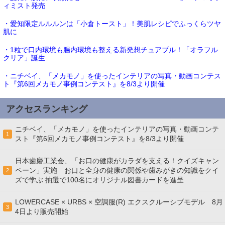
ィミスト発売
・愛知限定ルルルンは「小倉トースト」！美肌レシピでふっくらツヤ
肌に
・1粒で口内環境も腸内環境も整える新発想チュアブル！「オラフル
クリア」誕生
・ニチベイ、「メカモノ」を使ったインテリアの写真・動画コンテス
ト『第6回メカモノ事例コンテスト』を8/3より開催
アクセスランキング
ニチベイ、「メカモノ」を使ったインテリアの写真・動画コンテ
1
スト『第6回メカモノ事例コンテスト』を8/3より開催
日本歯磨工業会、「お口の健康がカラダを支える！クイズキャン
ペーン」実施 お口と全身の健康の関係や歯みがきの知識をクイ
2
ズで学ぶ 抽選で100名にオリジナル図書カードを進呈
LOWERCASE × URBS × 空調服(R) エクスクルーシブモデル 8月
3
4日より販売開始