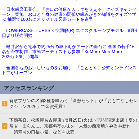
・日本歯磨工業会、「お口の健康がカラダを支える！クイズキャンペ
ーン」実施 お口と全身の健康の関係や歯みがきの知識をクイズで学
ぶ 抽選で100名にオリジナル図書カードを進呈
・LOWERCASE × URBS × 空調服(R) エクスクルーシブモデル 8月4
日より販売開始
・軽井沢から電車で約25分の城下町がアートの舞台に 全国の若手16
名が滞在制作、市民アーティストも参加「KoMoro-Mori-More
2026」8/8(土)開幕
・全国各地のおいしいものをお届け 「こととや」公式オンラインス
トアがオープン
アクセスランキング
倉敷プリンの名物3種を味わう『倉敷セット』が「おもてなしセレ
1
クション2026」で金賞受賞！
下鴨茶寮、松坂屋名古屋店で8月25日(火)まで期間限定出店！夏の
帰省・団らんに、京都料亭の味を 人気の西京焼き弁当や新作
2
「鯖寿司の口福小箱」などを販売