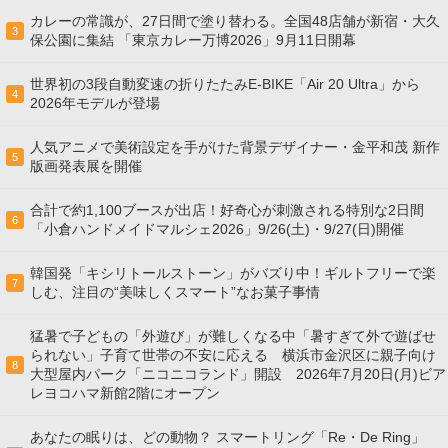
カレーの常識が、27日間で塗り替わる。全国48店舗が新宿・大久
3
保公園に集結 「東京カレー万博2026」9月11日開幕
世界初の3段自動変速の折りたたみE-BIKE「Air 20 Ultra」から
4
2026年モデルが登場
人気アニメで美術設定を手がけた背景デザイナー・金平和茂 新作
5
版画発表展を開催
合計で約1,100ブースが出店！好奇心が刺激される特別な2日間
6
「小倉ハンドメイドマルシェ2026」9/26(土)・9/27(日)開催
韓国発「キシリトールストーン」がバズり中！ギルトフリーで楽
7
しむ、注目の“美味しくスマート”なお菓子事情
猛暑で子どもの「外遊び」が難しくなる中「暑すぎて外で遊ばせ
られない」子育て世帯の不安に応える 横浜市金沢区に親子向け
8
大型屋内パーク「ニコニコランド」開設 2026年7月20日(月)ビア
レヨコハマ新館2階にオープン
あなたの眠りは、どの動物？ スマートリング「Re・De Ring」