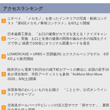
アクセスランキング
ニチベイ、「メカモノ」を使ったインテリアの写真・動画コンテ
1
スト『第6回メカモノ事例コンテスト』を8/3より開催
日本歯磨工業会、「お口の健康がカラダを支える！クイズキャン
ペーン」実施 お口と全身の健康の関係や歯みがきの知識をクイ
2
ズで学ぶ 抽選で100名にオリジナル図書カードを進呈
LOWERCASE × URBS × 空調服(R) エクスクルーシブモデル 8月
3
4日より販売開始
軽井沢から電車で約25分の城下町がアートの舞台に 全国の若手16
名が滞在制作、市民アーティストも参加「KoMoro-Mori-More
4
2026」8/8(土)開幕
全国各地のおいしいものをお届け 「こととや」公式オンライン
5
ストアがオープン
北海道ボールパークFビレッジの没入型サウナ「洞サウナ」、夏限
6
定企画を続々展開