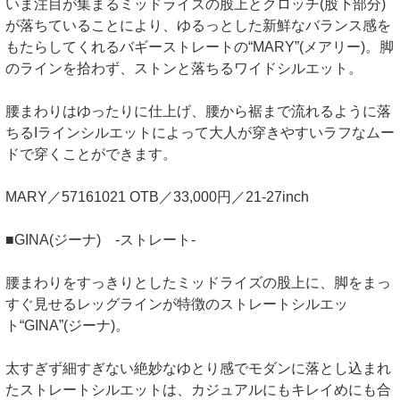
いま注目が集まるミッドライズの股上とクロッチ(股下部分)
が落ちていることにより、ゆるっとした新鮮なバランス感を
もたらしてくれるバギーストレートの“MARY”(メアリー)。脚
のラインを拾わず、ストンと落ちるワイドシルエット。
腰まわりはゆったりに仕上げ、腰から裾まで流れるように落
ちるIラインシルエットによって大人が穿きやすいラフなムー
ドで穿くことができます。
MARY／57161021 OTB／33,000円／21-27inch
■GINA(ジーナ) -ストレート-
腰まわりをすっきりとしたミッドライズの股上に、脚をまっ
すぐ見せるレッグラインが特徴のストレートシルエッ
ト“GINA”(ジーナ)。
太すぎず細すぎない絶妙なゆとり感でモダンに落とし込まれ
たストレートシルエットは、カジュアルにもキレイめにも合