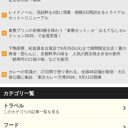
レイテノール、洗顔料を2倍に増量 朝晩5日間試せるトライアル
7
セットへリニューアル
倉敷プリンの名物3種を味わう『倉敷セット』が「おもてなしセレ
8
クション2026」で金賞受賞！
下鴨茶寮、松坂屋名古屋店で8月25日(火)まで期間限定出店！夏の
帰省・団らんに、京都料亭の味を 人気の西京焼き弁当や新作
9
「鯖寿司の口福小箱」などを販売
カレーの常識が、27日間で塗り替わる。全国48店舗が新宿・大久
10
保公園に集結 「東京カレー万博2026」9月11日開幕
カテゴリ一覧
トラベル
このカテゴリの記事一覧を見る
フード