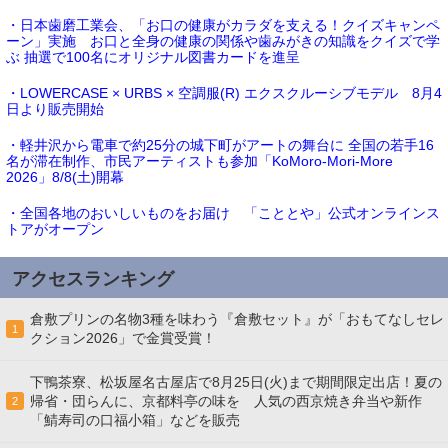
・日本歯磨工業会、「お口の健康がカラダを支える！クイズキャンペ
ーン」実施 お口と全身の健康の関係や歯みがきの知識をクイズで学
ぶ 抽選で100名にオリジナル図書カードを進呈
・LOWERCASE × URBS × 空調服(R) エクスクルーシブモデル 8月4
日より販売開始
・軽井沢から電車で約25分の城下町がアートの舞台に 全国の若手16
名が滞在制作、市民アーティストも参加「KoMoro-Mori-More
2026」8/8(土)開幕
・全国各地のおいしいものをお届け 「こととや」公式オンラインス
トアがオープン
アクセスランキング
倉敷プリンの名物3種を味わう『倉敷セット』が「おもてなしセレ
1
クション2026」で金賞受賞！
下鴨茶寮、松坂屋名古屋店で8月25日(火)まで期間限定出店！夏の
帰省・団らんに、京都料亭の味を 人気の西京焼き弁当や新作
2
「鯖寿司の口福小箱」などを販売