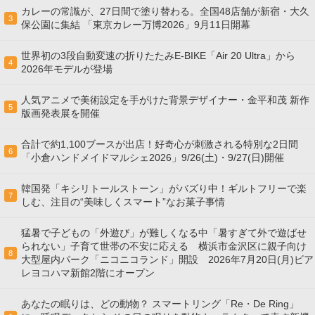
カレーの常識が、27日間で塗り替わる。全国48店舗が新宿・大久
3
保公園に集結 「東京カレー万博2026」9月11日開幕
世界初の3段自動変速の折りたたみE-BIKE「Air 20 Ultra」から
4
2026年モデルが登場
人気アニメで美術設定を手がけた背景デザイナー・金平和茂 新作
5
版画発表展を開催
合計で約1,100ブースが出店！好奇心が刺激される特別な2日間
6
「小倉ハンドメイドマルシェ2026」9/26(土)・9/27(日)開催
韓国発「キシリトールストーン」がバズり中！ギルトフリーで楽
7
しむ、注目の“美味しくスマート”なお菓子事情
猛暑で子どもの「外遊び」が難しくなる中「暑すぎて外で遊ばせ
られない」子育て世帯の不安に応える 横浜市金沢区に親子向け
8
大型屋内パーク「ニコニコランド」開設 2026年7月20日(月)ビア
レヨコハマ新館2階にオープン
あなたの眠りは、どの動物？ スマートリング「Re・De Ring」