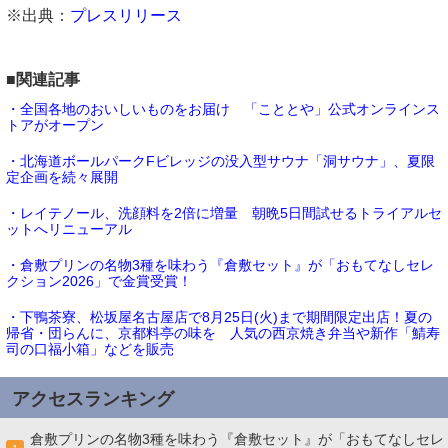
※出典：
プレスリリース
■関連記事
・全国各地のおいしいものをお届け 「こととや」公式オンラインス
トアがオープン
・北海道ボールパークFビレッジの没入型サウナ「洞サウナ」、夏限
定企画を続々展開
・レイテノール、洗顔料を2倍に増量 朝晩5日間試せるトライアルセ
ットへリニューアル
・倉敷プリンの名物3種を味わう『倉敷セット』が「おもてなしセレ
クション2026」で金賞受賞！
・下鴨茶寮、松坂屋名古屋店で8月25日(火)まで期間限定出店！夏の
帰省・団らんに、京都料亭の味を 人気の西京焼き弁当や新作「鯖寿
司の口福小箱」などを販売
アクセスランキング
倉敷プリンの名物3種を味わう『倉敷セット』が「おもてなしセレ