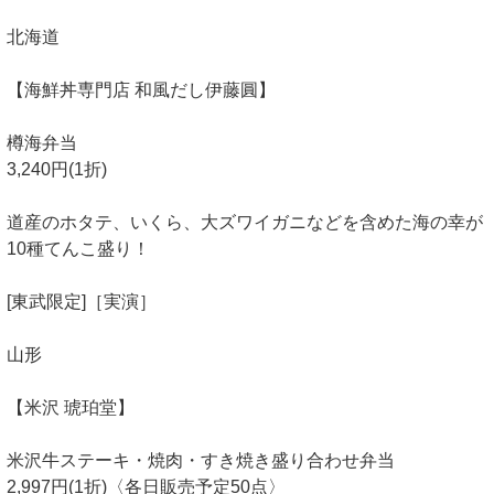
北海道
【海鮮丼専門店 和風だし伊藤圓】
樽海弁当
3,240円(1折)
道産のホタテ、いくら、大ズワイガニなどを含めた海の幸が
10種てんこ盛り！
[東武限定]［実演］
山形
【米沢 琥珀堂】
米沢牛ステーキ・焼肉・すき焼き盛り合わせ弁当
2,997円(1折)〈各日販売予定50点〉