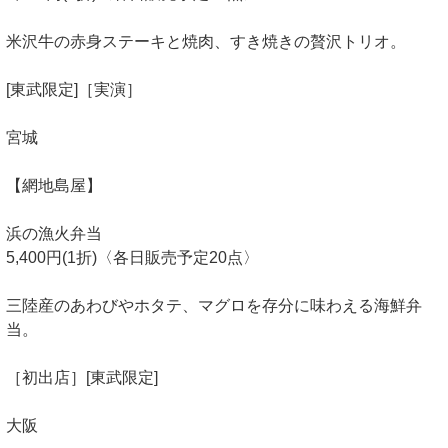
米沢牛の赤身ステーキと焼肉、すき焼きの贅沢トリオ。
[東武限定]［実演］
宮城
【網地島屋】
浜の漁火弁当
5,400円(1折)〈各日販売予定20点〉
三陸産のあわびやホタテ、マグロを存分に味わえる海鮮弁
当。
［初出店］[東武限定]
大阪