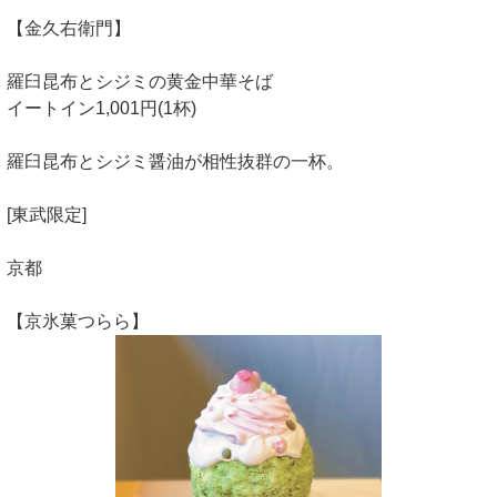
【金久右衛門】
羅臼昆布とシジミの黄金中華そば
イートイン1,001円(1杯)
羅臼昆布とシジミ醤油が相性抜群の一杯。
[東武限定]
京都
【京氷菓つらら】