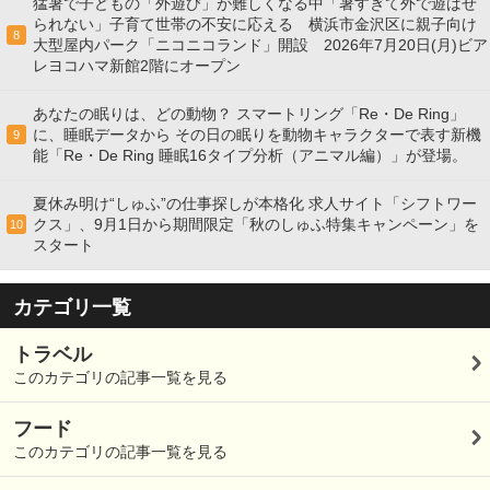
猛暑で子どもの「外遊び」が難しくなる中「暑すぎて外で遊ばせ
られない」子育て世帯の不安に応える 横浜市金沢区に親子向け
8
大型屋内パーク「ニコニコランド」開設 2026年7月20日(月)ビア
レヨコハマ新館2階にオープン
あなたの眠りは、どの動物？ スマートリング「Re・De Ring」
に、睡眠データから その日の眠りを動物キャラクターで表す新機
9
能「Re・De Ring 睡眠16タイプ分析（アニマル編）」が登場。
夏休み明け“しゅふ”の仕事探しが本格化 求人サイト「シフトワー
クス」、9月1日から期間限定「秋のしゅふ特集キャンペーン」を
10
スタート
カテゴリ一覧
トラベル
このカテゴリの記事一覧を見る
フード
このカテゴリの記事一覧を見る