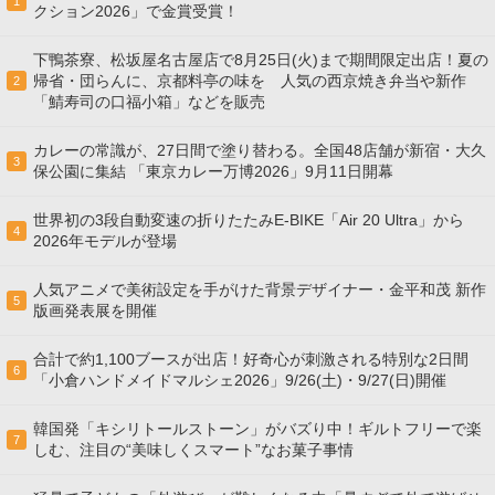
1
クション2026」で金賞受賞！
下鴨茶寮、松坂屋名古屋店で8月25日(火)まで期間限定出店！夏の
帰省・団らんに、京都料亭の味を 人気の西京焼き弁当や新作
2
「鯖寿司の口福小箱」などを販売
カレーの常識が、27日間で塗り替わる。全国48店舗が新宿・大久
3
保公園に集結 「東京カレー万博2026」9月11日開幕
世界初の3段自動変速の折りたたみE-BIKE「Air 20 Ultra」から
4
2026年モデルが登場
人気アニメで美術設定を手がけた背景デザイナー・金平和茂 新作
5
版画発表展を開催
合計で約1,100ブースが出店！好奇心が刺激される特別な2日間
6
「小倉ハンドメイドマルシェ2026」9/26(土)・9/27(日)開催
韓国発「キシリトールストーン」がバズり中！ギルトフリーで楽
7
しむ、注目の“美味しくスマート”なお菓子事情