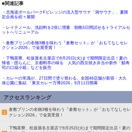
■関連記事
・北海道ボールパークFビレッジの没入型サウナ「洞サウナ」、夏限
定企画を続々展開
・レイテノール、洗顔料を2倍に増量 朝晩5日間試せるトライアルセ
ットへリニューアル
・倉敷プリンの名物3種を味わう『倉敷セット』が「おもてなしセレ
クション2026」で金賞受賞！
・下鴨茶寮、松坂屋名古屋店で8月25日(火)まで期間限定出店！夏の
帰省・団らんに、京都料亭の味を 人気の西京焼き弁当や新作「鯖寿
司の口福小箱」などを販売
・カレーの常識が、27日間で塗り替わる。全国48店舗が新宿・大久
保公園に集結 「東京カレー万博2026」9月11日開幕
アクセスランキング
倉敷プリンの名物3種を味わう『倉敷セット』が「おもてなしセレ
1
クション2026」で金賞受賞！
下鴨茶寮、松坂屋名古屋店で8月25日(火)まで期間限定出店！夏の