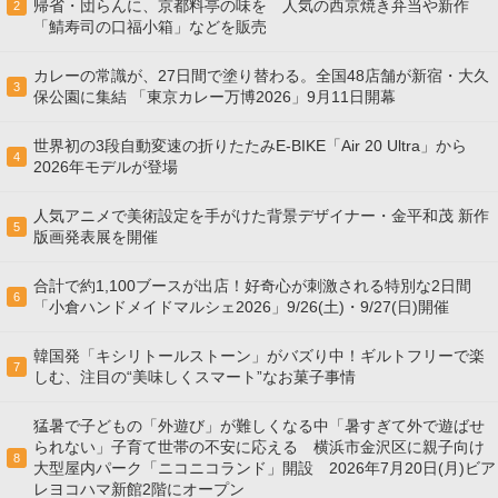
帰省・団らんに、京都料亭の味を 人気の西京焼き弁当や新作
2
「鯖寿司の口福小箱」などを販売
カレーの常識が、27日間で塗り替わる。全国48店舗が新宿・大久
3
保公園に集結 「東京カレー万博2026」9月11日開幕
世界初の3段自動変速の折りたたみE-BIKE「Air 20 Ultra」から
4
2026年モデルが登場
人気アニメで美術設定を手がけた背景デザイナー・金平和茂 新作
5
版画発表展を開催
合計で約1,100ブースが出店！好奇心が刺激される特別な2日間
6
「小倉ハンドメイドマルシェ2026」9/26(土)・9/27(日)開催
韓国発「キシリトールストーン」がバズり中！ギルトフリーで楽
7
しむ、注目の“美味しくスマート”なお菓子事情
猛暑で子どもの「外遊び」が難しくなる中「暑すぎて外で遊ばせ
られない」子育て世帯の不安に応える 横浜市金沢区に親子向け
8
大型屋内パーク「ニコニコランド」開設 2026年7月20日(月)ビア
レヨコハマ新館2階にオープン