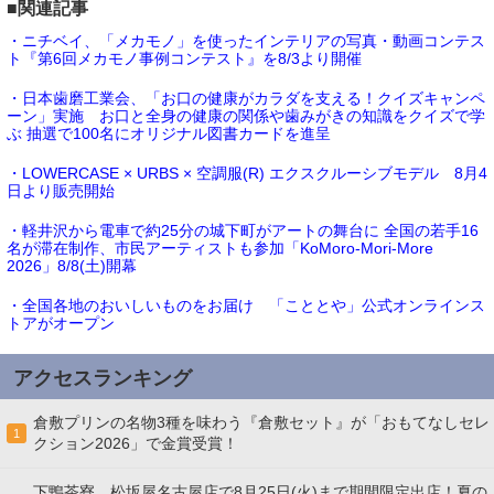
■関連記事
・ニチベイ、「メカモノ」を使ったインテリアの写真・動画コンテス
ト『第6回メカモノ事例コンテスト』を8/3より開催
・日本歯磨工業会、「お口の健康がカラダを支える！クイズキャンペ
ーン」実施 お口と全身の健康の関係や歯みがきの知識をクイズで学
ぶ 抽選で100名にオリジナル図書カードを進呈
・LOWERCASE × URBS × 空調服(R) エクスクルーシブモデル 8月4
日より販売開始
・軽井沢から電車で約25分の城下町がアートの舞台に 全国の若手16
名が滞在制作、市民アーティストも参加「KoMoro-Mori-More
2026」8/8(土)開幕
・全国各地のおいしいものをお届け 「こととや」公式オンラインス
トアがオープン
アクセスランキング
倉敷プリンの名物3種を味わう『倉敷セット』が「おもてなしセレ
1
クション2026」で金賞受賞！
下鴨茶寮、松坂屋名古屋店で8月25日(火)まで期間限定出店！夏の