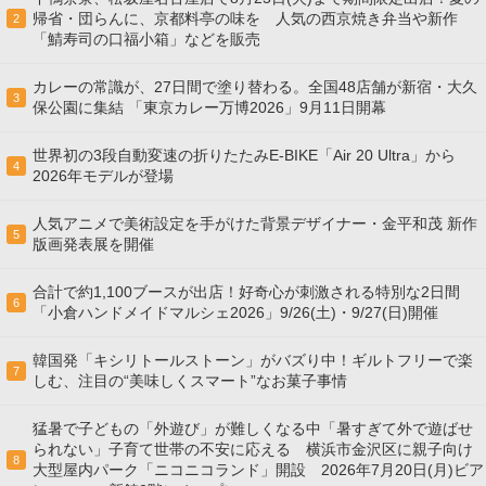
帰省・団らんに、京都料亭の味を 人気の西京焼き弁当や新作
2
「鯖寿司の口福小箱」などを販売
カレーの常識が、27日間で塗り替わる。全国48店舗が新宿・大久
3
保公園に集結 「東京カレー万博2026」9月11日開幕
世界初の3段自動変速の折りたたみE-BIKE「Air 20 Ultra」から
4
2026年モデルが登場
人気アニメで美術設定を手がけた背景デザイナー・金平和茂 新作
5
版画発表展を開催
合計で約1,100ブースが出店！好奇心が刺激される特別な2日間
6
「小倉ハンドメイドマルシェ2026」9/26(土)・9/27(日)開催
韓国発「キシリトールストーン」がバズり中！ギルトフリーで楽
7
しむ、注目の“美味しくスマート”なお菓子事情
猛暑で子どもの「外遊び」が難しくなる中「暑すぎて外で遊ばせ
られない」子育て世帯の不安に応える 横浜市金沢区に親子向け
8
大型屋内パーク「ニコニコランド」開設 2026年7月20日(月)ビア