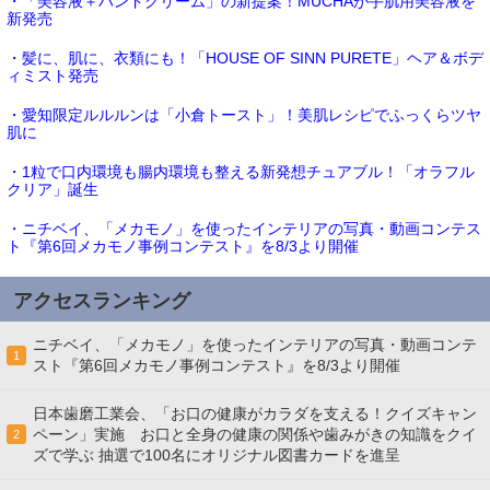
・「美容液＋ハンドクリーム」の新提案！MUCHAが手肌用美容液を
新発売
・髪に、肌に、衣類にも！「HOUSE OF SINN PURETE」ヘア＆ボデ
ィミスト発売
・愛知限定ルルルンは「小倉トースト」！美肌レシピでふっくらツヤ
肌に
・1粒で口内環境も腸内環境も整える新発想チュアブル！「オラフル
クリア」誕生
・ニチベイ、「メカモノ」を使ったインテリアの写真・動画コンテス
ト『第6回メカモノ事例コンテスト』を8/3より開催
アクセスランキング
ニチベイ、「メカモノ」を使ったインテリアの写真・動画コンテ
1
スト『第6回メカモノ事例コンテスト』を8/3より開催
日本歯磨工業会、「お口の健康がカラダを支える！クイズキャン
ペーン」実施 お口と全身の健康の関係や歯みがきの知識をクイ
2
ズで学ぶ 抽選で100名にオリジナル図書カードを進呈