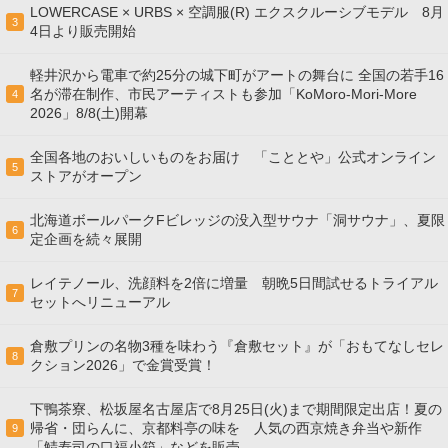
LOWERCASE × URBS × 空調服(R) エクスクルーシブモデル 8月
3
4日より販売開始
軽井沢から電車で約25分の城下町がアートの舞台に 全国の若手16
名が滞在制作、市民アーティストも参加「KoMoro-Mori-More
4
2026」8/8(土)開幕
全国各地のおいしいものをお届け 「こととや」公式オンライン
5
ストアがオープン
北海道ボールパークFビレッジの没入型サウナ「洞サウナ」、夏限
6
定企画を続々展開
レイテノール、洗顔料を2倍に増量 朝晩5日間試せるトライアル
7
セットへリニューアル
倉敷プリンの名物3種を味わう『倉敷セット』が「おもてなしセレ
8
クション2026」で金賞受賞！
下鴨茶寮、松坂屋名古屋店で8月25日(火)まで期間限定出店！夏の
帰省・団らんに、京都料亭の味を 人気の西京焼き弁当や新作
9
「鯖寿司の口福小箱」などを販売