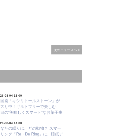
次のニュースへ >
26-08-04 18:00
韓国発「キシリトールストーン」が
バズり中！ギルトフリーで楽しむ、
目の“美味しくスマート”なお菓子事
情
26-08-04 14:00
あなたの眠りは、どの動物？ スマー
リング「Re・De Ring」に、睡眠デ