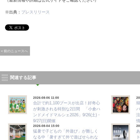
（最新情報や詳細は公式サイトをご確認ください）
※出典：
プレスリリース
< 前のニュースへ
関連する記事
2026-08-06 11:00
20
合計で約1,100ブースが出店！好奇心
が刺激される特別な2日間 「小倉ハ
ンドメイドマルシェ2026」9/26(土)・
注
9/27(日)開催
2026-08-04 15:00
20
猛暑で子どもの「外遊び」が難しく
なる中「暑すぎて外で遊ばせられな
ト