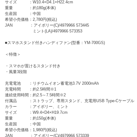
サイズ ：W10.4×D4.1×H22.4cm
重量 ：約180g(本体)
生産国 ：中国
希望小売価格：2,780円(税込)
JAN ：アイボリー(C)/4979966 573445
ミント(LA)/4979966 573353
■スマホスタンド付きハンディファン(型番：YM-700GS)
＜特徴＞
・スマホが置けるスタンド付き
・風量3段階
充電電池 ：リチウムイオン蓄電池3.7V 2000mAh
充電時間 ：約2.5時間※1
連続使用時間：約2.5～7.5時間※2
付属品 ：ストラップ、専用スタンド、充電用USB Type-Cケーブル
カラー ：アイボリー、ミント
サイズ ：W9.4×D4×H19.7cm
重量 ：約150g(本体)
生産国 ：中国
希望小売価格：1,980円(税込)
JAN ：アイボリー(C)/4979966 573339