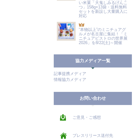
い米菓「大鬼しみるげんこ
つ」158g×13袋・送料無料
セットを新設し大量購入に
対応
“本物以上”のミニチュアグ
ルメが名古屋に集結！「ミ
ニチュアビストロの世界展
2026」を8/22(土)～開催
協力メディア一覧
記事提携メディア
情報協力メディア
お問い合わせ
ご意見・ご感想
プレスリリース送付先