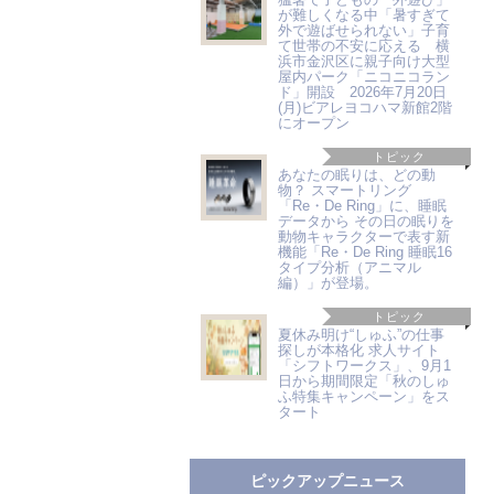
が難しくなる中「暑すぎて
外で遊ばせられない」子育
て世帯の不安に応える 横
浜市金沢区に親子向け大型
屋内パーク「ニコニコラン
ド」開設 2026年7月20日
(月)ビアレヨコハマ新館2階
にオープン
トピック
あなたの眠りは、どの動
物？ スマートリング
「Re・De Ring」に、睡眠
データから その日の眠りを
動物キャラクターで表す新
機能「Re・De Ring 睡眠16
タイプ分析（アニマル
編）」が登場。
トピック
夏休み明け“しゅふ”の仕事
探しが本格化 求人サイト
「シフトワークス」、9月1
日から期間限定「秋のしゅ
ふ特集キャンペーン」をス
タート
ピックアップニュース