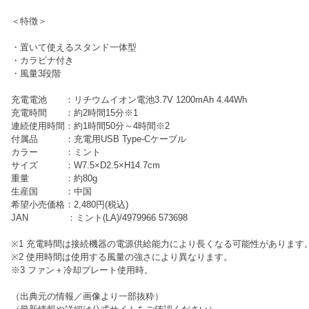
＜特徴＞
・置いて使えるスタンド一体型
・カラビナ付き
・風量3段階
充電電池 ：リチウムイオン電池3.7V 1200mAh 4.44Wh
充電時間 ：約2時間15分※1
連続使用時間：約1時間50分～4時間※2
付属品 ：充電用USB Type-Cケーブル
カラー ：ミント
サイズ ：W7.5×D2.5×H14.7cm
重量 ：約80g
生産国 ：中国
希望小売価格：2,480円(税込)
JAN ：ミント(LA)/4979966 573698
※1 充電時間は接続機器の電源供給能力により長くなる可能性があります
※2 使用時間は使用する風量の強さにより異なります。
※3 ファン＋冷却プレート使用時。
（出典元の情報／画像より一部抜粋）