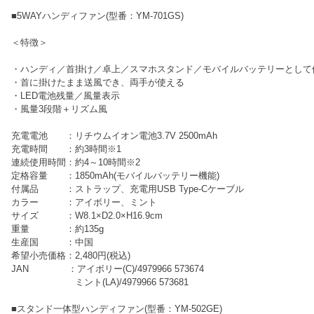
■5WAYハンディファン(型番：YM-701GS)
＜特徴＞
・ハンディ／首掛け／卓上／スマホスタンド／モバイルバッテリーとして
・首に掛けたまま送風でき、両手が使える
・LED電池残量／風量表示
・風量3段階＋リズム風
充電電池 ：リチウムイオン電池3.7V 2500mAh
充電時間 ：約3時間※1
連続使用時間：約4～10時間※2
定格容量 ：1850mAh(モバイルバッテリー機能)
付属品 ：ストラップ、充電用USB Type-Cケーブル
カラー ：アイボリー、ミント
サイズ ：W8.1×D2.0×H16.9cm
重量 ：約135g
生産国 ：中国
希望小売価格：2,480円(税込)
JAN ：アイボリー(C)/4979966 573674
ミント(LA)/4979966 573681
■スタンド一体型ハンディファン(型番：YM-502GE)