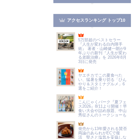
アクセスランキング トップ10
5万部超のベストセラー
『人生が変わる白内障手
術』 著者・山崎健一朗が9
年ぶりの新刊『人生が変わ
る老眼治療』を 2026年8月
3日に発売
ヤエチカでこの夏食べた
い、猛暑を乗り切る「ひん
やり＆スタミナグルメ」6
選をご紹介！
こんにゃくパーク『夏フェ
ス2026』8/11より開催！早
食い大会や詰め放題、中山
秀征さんのトークショーも
発売から13年愛される賛否
両論のあられがECで復
活 堅さと塩気を妥協しな