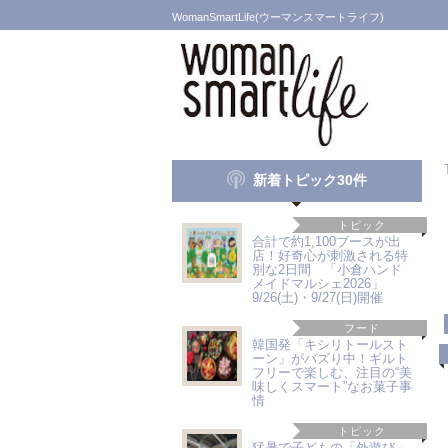
WomanSmartLife(ウーマンスマートライフ)
新着トピック30件
トピック
合計で約1,100ブースが出
店！好奇心が刺激される特
別な2日間 「小倉ハンド
メイドマルシェ2026」
9/26(土)・9/27(日)開催
フード
韓国発「キシリトールスト
ーン」がバズり中！ギルト
フリーで楽しむ、注目の“美
味しくスマート”なお菓子事
情
トピック
猛暑で子どもの「外遊び」