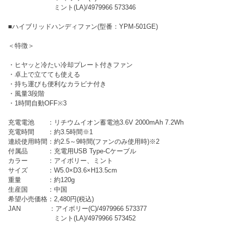
ミント(LA)/4979966 573346
■ハイブリッドハンディファン(型番：YPM-501GE)
＜特徴＞
・ヒヤッと冷たい冷却プレート付きファン
・卓上で立てても使える
・持ち運びも便利なカラビナ付き
・風量3段階
・1時間自動OFF※3
充電電池 ：リチウムイオン蓄電池3.6V 2000mAh 7.2Wh
充電時間 ：約3.5時間※1
連続使用時間：約2.5～9時間(ファンのみ使用時)※2
付属品 ：充電用USB Type-Cケーブル
カラー ：アイボリー、ミント
サイズ ：W5.0×D3.6×H13.5cm
重量 ：約120g
生産国 ：中国
希望小売価格：2,480円(税込)
JAN ：アイボリー(C)/4979966 573377
ミント(LA)/4979966 573452