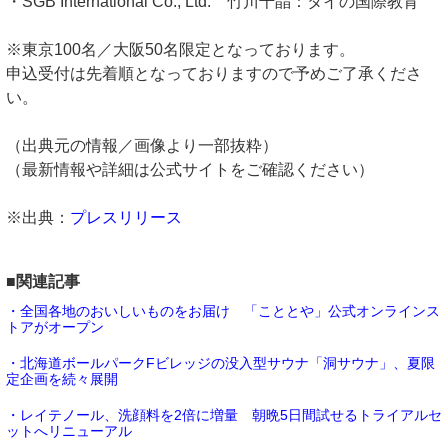
・SGB International Co., Ltd. 竹川千晶：タイの国際教育
※東京100名／大阪50名限定となっております。
申込受付は先着順となっておりますので予めご了承くださ
い。
（出典元の情報／画像より一部抜粋）
（最新情報や詳細は公式サイトをご確認ください）
※出典：
プレスリリース
■関連記事
・全国各地のおいしいものをお届け 「こととや」公式オンラインス
トアがオープン
・北海道ボールパークFビレッジの没入型サウナ「洞サウナ」、夏限
定企画を続々展開
・レイテノール、洗顔料を2倍に増量 朝晩5日間試せるトライアルセ
ットへリニューアル