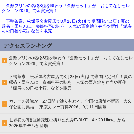
・倉敷プリンの名物3種を味わう『倉敷セット』が「おもてなしセレ
クション2026」で金賞受賞！
・下鴨茶寮、松坂屋名古屋店で8月25日(火)まで期間限定出店！夏の
帰省・団らんに、京都料亭の味を 人気の西京焼き弁当や新作「鯖寿
司の口福小箱」などを販売
アクセスランキング
倉敷プリンの名物3種を味わう『倉敷セット』が「おもてなしセレ
1
クション2026」で金賞受賞！
下鴨茶寮、松坂屋名古屋店で8月25日(火)まで期間限定出店！夏の
帰省・団らんに、京都料亭の味を 人気の西京焼き弁当や新作
2
「鯖寿司の口福小箱」などを販売
カレーの常識が、27日間で塗り替わる。全国48店舗が新宿・大久
3
保公園に集結 「東京カレー万博2026」9月11日開幕
世界初の3段自動変速の折りたたみE-BIKE「Air 20 Ultra」から
4
2026年モデルが登場