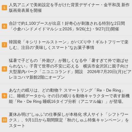
人気アニメで美術設定を手がけた背景デザイナー・金平和茂 新作
5
版画発表展を開催
合計で約1,100ブースが出店！好奇心が刺激される特別な2日間
6
「小倉ハンドメイドマルシェ2026」9/26(土)・9/27(日)開催
韓国発「キシリトールストーン」がバズり中！ギルトフリーで楽
7
しむ、注目の“美味しくスマート”なお菓子事情
猛暑で子どもの「外遊び」が難しくなる中「暑すぎて外で遊ばせ
られない」子育て世帯の不安に応える 横浜市金沢区に親子向け
8
大型屋内パーク「ニコニコランド」開設 2026年7月20日(月)ビア
レヨコハマ新館2階にオープン
あなたの眠りは、どの動物？ スマートリング「Re・De Ring」
に、睡眠データから その日の眠りを動物キャラクターで表す新機
9
能「Re・De Ring 睡眠16タイプ分析（アニマル編）」が登場。
夏休み明け“しゅふ”の仕事探しが本格化 求人サイト「シフトワー
クス」、9月1日から期間限定「秋のしゅふ特集キャンペーン」を
10
スタート