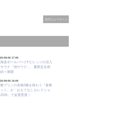
次のニュースへ >
26-08-06 17:00
北海道ボールパークFビレッジの没入
型サウナ「洞サウナ」、夏限定企画
を続々展開
26-08-06 16:00
倉敷プリンの名物3種を味わう『倉敷
セット』が「おもてなしセレクショ
2026」で金賞受賞！