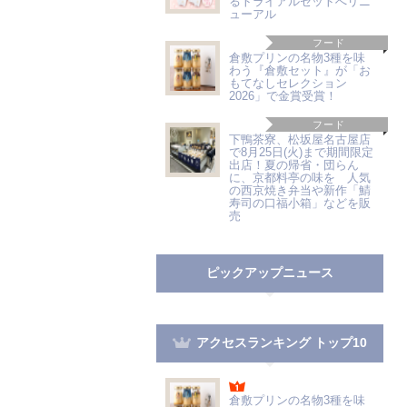
るトライアルセットへリニ
ューアル
フード
倉敷プリンの名物3種を味
わう『倉敷セット』が「お
もてなしセレクション
2026」で金賞受賞！
フード
下鴨茶寮、松坂屋名古屋店
で8月25日(火)まで期間限定
出店！夏の帰省・団らん
に、京都料亭の味を 人気
の西京焼き弁当や新作「鯖
寿司の口福小箱」などを販
売
ピックアップニュース
アクセスランキング トップ10
倉敷プリンの名物3種を味