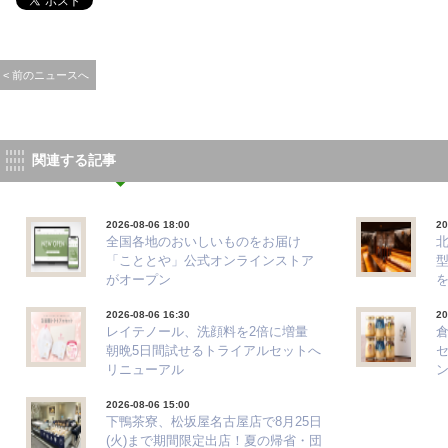
< 前のニュースへ
関連する記事
2026-08-06 18:00
20
全国各地のおいしいものをお届け
「こととや」公式オンラインストア
がオープン
2026-08-06 16:30
20
レイテノール、洗顔料を2倍に増量
朝晩5日間試せるトライアルセットへ
リニューアル
ン
2026-08-06 15:00
下鴨茶寮、松坂屋名古屋店で8月25日
(火)まで期間限定出店！夏の帰省・団