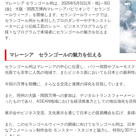
マレーシア セランゴール州は、2025年5月5日(月・祝)～9日
(金)、大阪・関西万博内マレーシアパビリオンで「セランゴ
ールウィーク」を開催します。セランゴールウィークでは、
セランゴール州から来日したプロのダンサーやデモンストレ
ーターにより伝統工芸のショー、ビジネスプログラムなど
様々なプログラムで来場者にセランゴールの魅力を伝えま
す。
マレーシア セランゴールの魅力を伝える
セランゴール州はマレーシアの中心に位置し、バツー洞窟やブルーモスク
光面でも非常に人気の地域で、またビジネス面においても日本との親和性
今回の万博を契機に、さらなる交流と連携の深化を目指しています。
また、同州の大阪・関西万博への参加は、デジタルトランスフォーメーシ
ったものであり、ASEAN地域における経済推進力としての地位強化を目
展示会やビジネス交流、文化展示を通じて日本との貿易機会を広げ、多様
また、このセランゴールウィークの開催に向けてセランゴール州は、日本
なアニメーション制作会社 モンスター・スタジオと協力し、特別な3Dア
しました。