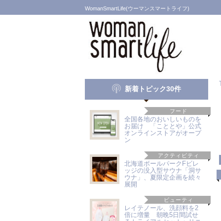
WomanSmartLife(ウーマンスマートライフ)
新着トピック30件
フード
全国各地のおいしいものを
お届け 「こととや」公式
オンラインストアがオープ
ン
アクティビティ
北海道ボールパークFビレ
ッジの没入型サウナ「洞サ
ウナ」、夏限定企画を続々
展開
ビューティ
レイテノール、洗顔料を2
倍に増量 朝晩5日間試せ