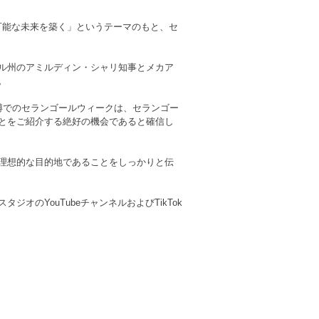
持続可能な未来を築く」というテーマのもと、セ
ル州のアミルディン・シャリ知事とメカア
。
万博でのセランゴールウィークは、セランゴー
とをご紹介する絶好の機会であると確信し
理想的な目的地であることをしっかりと伝
のYouTubeチャンネルおよびTikTok