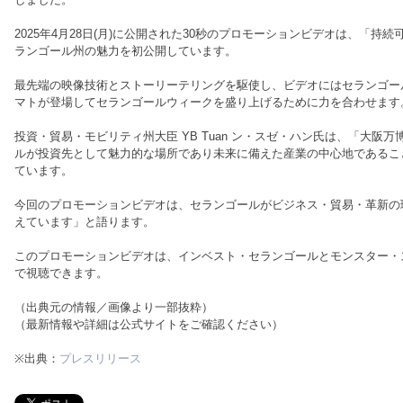
2025年4月28日(月)に公開された30秒のプロモーションビデオは、「
ランゴール州の魅力を初公開しています。
最先端の映像技術とストーリーテリングを駆使し、ビデオにはセランゴー
マトが登場してセランゴールウィークを盛り上げるために力を合わせます
投資・貿易・モビリティ州大臣 YB Tuan ン・スゼ・ハン氏は、「大阪
ルが投資先として魅力的な場所であり未来に備えた産業の中心地であるこ
ています。
今回のプロモーションビデオは、セランゴールがビジネス・貿易・革新の
えています」と語ります。
このプロモーションビデオは、インベスト・セランゴールとモンスター・スタジオ
で視聴できます。
（出典元の情報／画像より一部抜粋）
（最新情報や詳細は公式サイトをご確認ください）
※出典：
プレスリリース