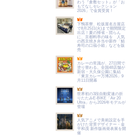
わう『倉敷セット』が「お
もてなしセレクション
2026」で金賞受賞！
下鴨茶寮、松坂屋名古屋店
で8月25日(火)まで期間限定
出店！夏の帰省・団らん
に、京都料亭の味を 人気
の西京焼き弁当や新作「鯖
寿司の口福小箱」などを販
売
カレーの常識が、27日間で
塗り替わる。全国48店舗が
新宿・大久保公園に集結
「東京カレー万博2026」9
月11日開幕
世界初の3段自動変速の折
りたたみE-BIKE「Air 20
Ultra」から2026年モデルが
登場
人気アニメで美術設定を手
がけた背景デザイナー・金
平和茂 新作版画発表展を開
催