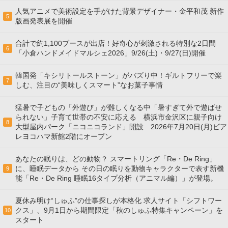
人気アニメで美術設定を手がけた背景デザイナー・金平和茂 新作
5
版画発表展を開催
合計で約1,100ブースが出店！好奇心が刺激される特別な2日間
6
「小倉ハンドメイドマルシェ2026」9/26(土)・9/27(日)開催
韓国発「キシリトールストーン」がバズり中！ギルトフリーで楽
7
しむ、注目の“美味しくスマート”なお菓子事情
猛暑で子どもの「外遊び」が難しくなる中「暑すぎて外で遊ばせ
られない」子育て世帯の不安に応える 横浜市金沢区に親子向け
8
大型屋内パーク「ニコニコランド」開設 2026年7月20日(月)ビア
レヨコハマ新館2階にオープン
あなたの眠りは、どの動物？ スマートリング「Re・De Ring」
に、睡眠データから その日の眠りを動物キャラクターで表す新機
9
能「Re・De Ring 睡眠16タイプ分析（アニマル編）」が登場。
夏休み明け“しゅふ”の仕事探しが本格化 求人サイト「シフトワー
クス」、9月1日から期間限定「秋のしゅふ特集キャンペーン」を
10
スタート