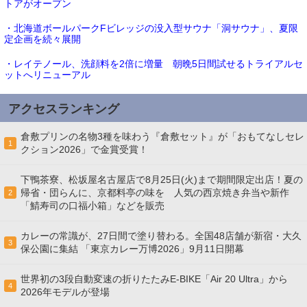
トアがオープン
・北海道ボールパークFビレッジの没入型サウナ「洞サウナ」、夏限
定企画を続々展開
・レイテノール、洗顔料を2倍に増量 朝晩5日間試せるトライアルセ
ットへリニューアル
アクセスランキング
倉敷プリンの名物3種を味わう『倉敷セット』が「おもてなしセレ
1
クション2026」で金賞受賞！
下鴨茶寮、松坂屋名古屋店で8月25日(火)まで期間限定出店！夏の
帰省・団らんに、京都料亭の味を 人気の西京焼き弁当や新作
2
「鯖寿司の口福小箱」などを販売
カレーの常識が、27日間で塗り替わる。全国48店舗が新宿・大久
3
保公園に集結 「東京カレー万博2026」9月11日開幕
世界初の3段自動変速の折りたたみE-BIKE「Air 20 Ultra」から
4
2026年モデルが登場