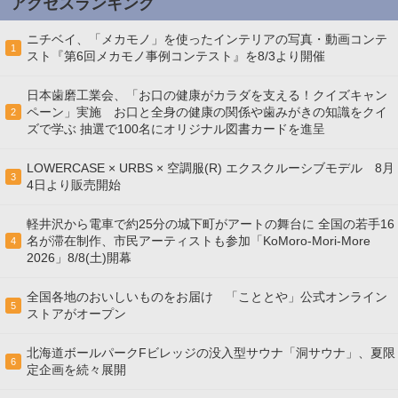
アクセスランキング
ニチベイ、「メカモノ」を使ったインテリアの写真・動画コンテ
1
スト『第6回メカモノ事例コンテスト』を8/3より開催
日本歯磨工業会、「お口の健康がカラダを支える！クイズキャン
ペーン」実施 お口と全身の健康の関係や歯みがきの知識をクイ
2
ズで学ぶ 抽選で100名にオリジナル図書カードを進呈
LOWERCASE × URBS × 空調服(R) エクスクルーシブモデル 8月
3
4日より販売開始
軽井沢から電車で約25分の城下町がアートの舞台に 全国の若手16
名が滞在制作、市民アーティストも参加「KoMoro-Mori-More
4
2026」8/8(土)開幕
全国各地のおいしいものをお届け 「こととや」公式オンライン
5
ストアがオープン
北海道ボールパークFビレッジの没入型サウナ「洞サウナ」、夏限
6
定企画を続々展開