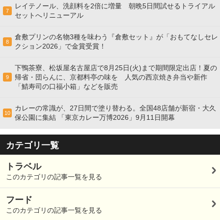
レイテノール、洗顔料を2倍に増量 朝晩5日間試せるトライアル
7
セットへリニューアル
倉敷プリンの名物3種を味わう『倉敷セット』が「おもてなしセレ
8
クション2026」で金賞受賞！
下鴨茶寮、松坂屋名古屋店で8月25日(火)まで期間限定出店！夏の
帰省・団らんに、京都料亭の味を 人気の西京焼き弁当や新作
9
「鯖寿司の口福小箱」などを販売
カレーの常識が、27日間で塗り替わる。全国48店舗が新宿・大久
10
保公園に集結 「東京カレー万博2026」9月11日開幕
カテゴリ一覧
トラベル
このカテゴリの記事一覧を見る
フード
このカテゴリの記事一覧を見る