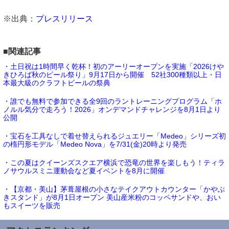
※出典：
プレスリリース
■関連記事
・土日祝は1時間早く乾杯！初のアーリーオープンを実施「2026けや
きひろば秋のビール祭り」9月17日から開催 52社300種類以上・日
本最大級のクラフトビールの祭典
・誰でも無料で参加できる全9回のラントレーニングプログラム「ホ
ノルル気分で走ろう！2026」オンデマンドチャレンジを8月1日より
公開
・宝石を工具なしで着せ替えられるジュエリー「Medeo」シリーズ初
の楕円形モデル「Medeo Nova」を7/31(金)20時より発売
・この夏はクイーンズスクエア横浜で恐竜の世界を楽しもう！ティラ
ノサウルスミニ運動会など夏イベントを8月に開催
・【京都・美山】茅葺屋根の小さなテイクアウトカウンター「かやぶ
きスタンド」が8月1日オープン 美山産米粉のコッペサンドや、おい
もスイーツを販売