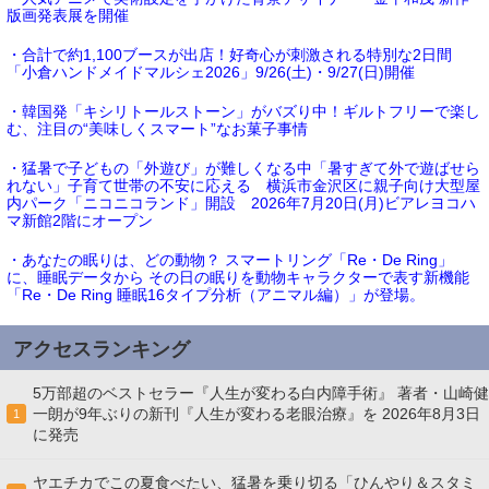
版画発表展を開催
・合計で約1,100ブースが出店！好奇心が刺激される特別な2日間
「小倉ハンドメイドマルシェ2026」9/26(土)・9/27(日)開催
・韓国発「キシリトールストーン」がバズり中！ギルトフリーで楽し
む、注目の“美味しくスマート”なお菓子事情
・猛暑で子どもの「外遊び」が難しくなる中「暑すぎて外で遊ばせら
れない」子育て世帯の不安に応える 横浜市金沢区に親子向け大型屋
内パーク「ニコニコランド」開設 2026年7月20日(月)ビアレヨコハ
マ新館2階にオープン
・あなたの眠りは、どの動物？ スマートリング「Re・De Ring」
に、睡眠データから その日の眠りを動物キャラクターで表す新機能
「Re・De Ring 睡眠16タイプ分析（アニマル編）」が登場。
アクセスランキング
5万部超のベストセラー『人生が変わる白内障手術』 著者・山崎健
一朗が9年ぶりの新刊『人生が変わる老眼治療』を 2026年8月3日
1
に発売
ヤエチカでこの夏食べたい、猛暑を乗り切る「ひんやり＆スタミ