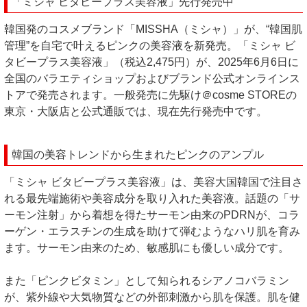
「ミシャ ビタビープラス美容液」先行発売中
韓国発のコスメブランド「MISSHA（ミシャ）」が、“韓国肌
管理”を自宅で叶えるピンクの美容液を新発売。「ミシャ ビ
タビープラス美容液」（税込2,475円）が、2025年6月6日に
全国のバラエティショップおよびブランド公式オンラインス
トアで発売されます。一般発売に先駆け＠cosme STOREの
東京・大阪店と公式通販では、現在先行発売中です。
韓国の美容トレンドから生まれたピンクのアンプル
「ミシャ ビタビープラス美容液」は、美容大国韓国で注目さ
れる最先端施術や美容成分を取り入れた美容液。話題の「サ
ーモン注射」から着想を得たサーモン由来のPDRNが、コラ
ーゲン・エラスチンの生成を助けて弾むようなハリ肌を育み
ます。サーモン由来のため、敏感肌にも優しい成分です。
また「ピンクビタミン」として知られるシアノコバラミン
が、紫外線や大気物質などの外部刺激から肌を保護。肌を健