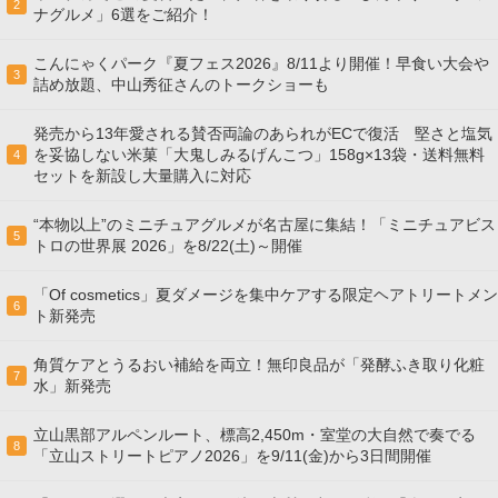
2
ナグルメ」6選をご紹介！
こんにゃくパーク『夏フェス2026』8/11より開催！早食い大会や
3
詰め放題、中山秀征さんのトークショーも
発売から13年愛される賛否両論のあられがECで復活 堅さと塩気
を妥協しない米菓「大鬼しみるげんこつ」158g×13袋・送料無料
4
セットを新設し大量購入に対応
“本物以上”のミニチュアグルメが名古屋に集結！「ミニチュアビス
5
トロの世界展 2026」を8/22(土)～開催
「Of cosmetics」夏ダメージを集中ケアする限定ヘアトリートメン
6
ト新発売
角質ケアとうるおい補給を両立！無印良品が「発酵ふき取り化粧
7
水」新発売
立山黒部アルペンルート、標高2,450m・室堂の大自然で奏でる
8
「立山ストリートピアノ2026」を9/11(金)から3日間開催