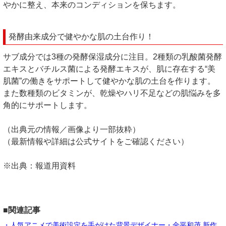
やかに整え、本来のコンディションを保ちます。
発酵由来成分で健やかな肌の土台作り！
サブ成分では3種の発酵保湿成分に注目。2種類の乳酸菌発酵
エキスとバチルス菌による発酵エキスが、肌に存在する“美
肌菌”の働きをサポートして健やかな肌の土台を作ります。
また数種類のビタミンが、乾燥やハリ不足などの肌悩みを多
角的にサポートします。
（出典元の情報／画像より一部抜粋）
（最新情報や詳細は公式サイトをご確認ください）
※出典：報道用資料
■関連記事
・人気アニメで美術設定を手がけた背景デザイナー・金平和茂 新作