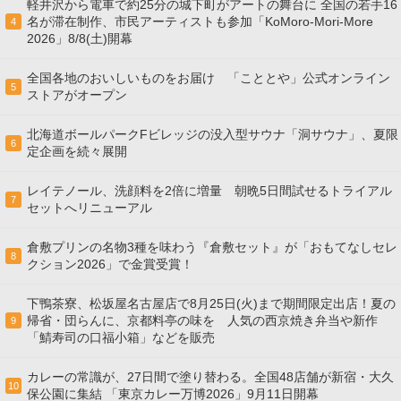
軽井沢から電車で約25分の城下町がアートの舞台に 全国の若手16
名が滞在制作、市民アーティストも参加「KoMoro-Mori-More
4
2026」8/8(土)開幕
全国各地のおいしいものをお届け 「こととや」公式オンライン
5
ストアがオープン
北海道ボールパークFビレッジの没入型サウナ「洞サウナ」、夏限
6
定企画を続々展開
レイテノール、洗顔料を2倍に増量 朝晩5日間試せるトライアル
7
セットへリニューアル
倉敷プリンの名物3種を味わう『倉敷セット』が「おもてなしセレ
8
クション2026」で金賞受賞！
下鴨茶寮、松坂屋名古屋店で8月25日(火)まで期間限定出店！夏の
帰省・団らんに、京都料亭の味を 人気の西京焼き弁当や新作
9
「鯖寿司の口福小箱」などを販売
カレーの常識が、27日間で塗り替わる。全国48店舗が新宿・大久
10
保公園に集結 「東京カレー万博2026」9月11日開幕