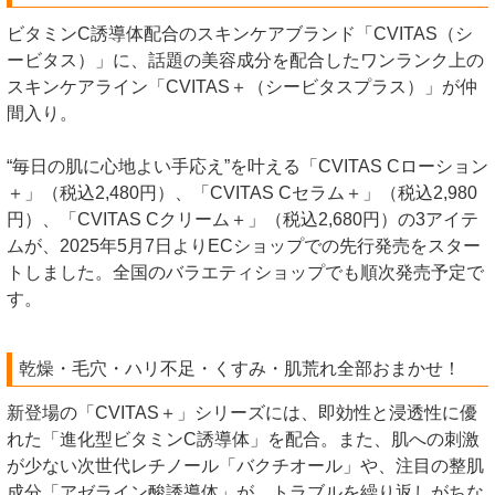
ビタミンC誘導体配合のスキンケアブランド「CVITAS（シ
ービタス）」に、話題の美容成分を配合したワンランク上の
スキンケアライン「CVITAS＋（シービタスプラス）」が仲
間入り。
“毎日の肌に心地よい手応え”を叶える「CVITAS Cローション
＋」（税込2,480円）、「CVITAS Cセラム＋」（税込2,980
円）、「CVITAS Cクリーム＋」（税込2,680円）の3アイテ
ムが、2025年5月7日よりECショップでの先行発売をスター
トしました。全国のバラエティショップでも順次発売予定で
す。
乾燥・毛穴・ハリ不足・くすみ・肌荒れ全部おまかせ！
新登場の「CVITAS＋」シリーズには、即効性と浸透性に優
れた「進化型ビタミンC誘導体」を配合。また、肌への刺激
が少ない次世代レチノール「バクチオール」や、注目の整肌
成分「アゼライン酸誘導体」が、トラブルを繰り返しがちな