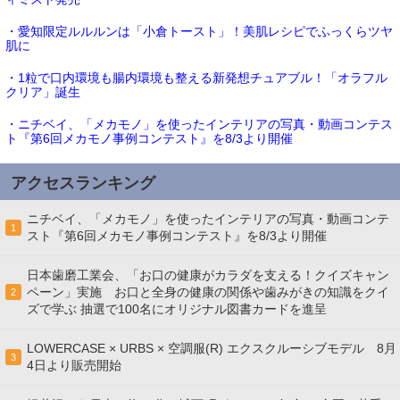
・愛知限定ルルルンは「小倉トースト」！美肌レシピでふっくらツヤ
肌に
・1粒で口内環境も腸内環境も整える新発想チュアブル！「オラフル
クリア」誕生
・ニチベイ、「メカモノ」を使ったインテリアの写真・動画コンテス
ト『第6回メカモノ事例コンテスト』を8/3より開催
アクセスランキング
ニチベイ、「メカモノ」を使ったインテリアの写真・動画コンテ
1
スト『第6回メカモノ事例コンテスト』を8/3より開催
日本歯磨工業会、「お口の健康がカラダを支える！クイズキャン
ペーン」実施 お口と全身の健康の関係や歯みがきの知識をクイ
2
ズで学ぶ 抽選で100名にオリジナル図書カードを進呈
LOWERCASE × URBS × 空調服(R) エクスクルーシブモデル 8月
3
4日より販売開始