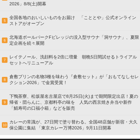
2026」8/8(土)開幕
全国各地のおいしいものをお届け 「こととや」公式オンライン
5
ストアがオープン
北海道ボールパークFビレッジの没入型サウナ「洞サウナ」、夏限
6
定企画を続々展開
レイテノール、洗顔料を2倍に増量 朝晩5日間試せるトライアル
7
セットへリニューアル
倉敷プリンの名物3種を味わう『倉敷セット』が「おもてなしセレ
8
クション2026」で金賞受賞！
下鴨茶寮、松坂屋名古屋店で8月25日(火)まで期間限定出店！夏の
帰省・団らんに、京都料亭の味を 人気の西京焼き弁当や新作
9
「鯖寿司の口福小箱」などを販売
カレーの常識が、27日間で塗り替わる。全国48店舗が新宿・大久
10
保公園に集結 「東京カレー万博2026」9月11日開幕