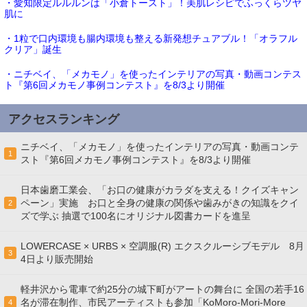
・愛知限定ルルルンは「小倉トースト」！美肌レシピでふっくらツヤ
肌に
・1粒で口内環境も腸内環境も整える新発想チュアブル！「オラフル
クリア」誕生
・ニチベイ、「メカモノ」を使ったインテリアの写真・動画コンテス
ト『第6回メカモノ事例コンテスト』を8/3より開催
アクセスランキング
ニチベイ、「メカモノ」を使ったインテリアの写真・動画コンテ
1
スト『第6回メカモノ事例コンテスト』を8/3より開催
日本歯磨工業会、「お口の健康がカラダを支える！クイズキャン
ペーン」実施 お口と全身の健康の関係や歯みがきの知識をクイ
2
ズで学ぶ 抽選で100名にオリジナル図書カードを進呈
LOWERCASE × URBS × 空調服(R) エクスクルーシブモデル 8月
3
4日より販売開始
軽井沢から電車で約25分の城下町がアートの舞台に 全国の若手16
名が滞在制作、市民アーティストも参加「KoMoro-Mori-More
4