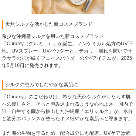
天然シルクを活かした新コスメブランド
希少な沖縄産シルクを用いた新コスメブランド
「Curumy（クルミ―）」が誕生。ノンケミカル処方のUV下
地、UVスプレー、UVパウダーと、テカリ・崩れを防いでサ
ラサラの肌が続くフェイスパウダーの全4アイテムが、2025
年5月19日に発売されます。
シルクの恵みでしなやかな素肌に
「Curumy」のこだわりは、希少な天然シルクがもたらす肌
への優しさと、そっと包み込まれるような心地よさ。国内で
唯一自生する繭から抽出した沖縄産「エリシルク」が、水分
と油分のバランスが整ったキメ細やかな素肌へと導きます。
また海の生物を守るため、配合成分にも配慮。UVケアは紫