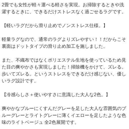
2畳でも女性が軽々運べる軽さを実現。お掃除するときや洗
濯するときに、できるだけストレスなく過ごせるラグです。
【軽いラグだから滑り止めでノンストレス仕様。】
軽量ラグなので、通常のラグよりズレやすい！！だからこそ
裏面はドットタイプの滑り止め加工を施しました。
また、不織布ではなくポリエステル生地を使っているため見
た目の爽やかさも実現しました！掃除機をかけて、ズレる。
歩いてズレる。というストレスをできるだけ感じない、優し
いラグ設計です。
【冷感らしさ＋使いやすさに意識した大人な2色。】
爽やかなブルーにくすんだグレーを足した大人な雰囲気のブ
ルーグレーとライトグレーに薄くイエローを足したような色
味のライトベージュ 全2色展開です。