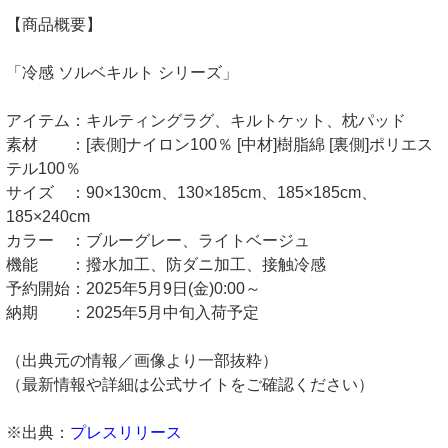
【商品概要】
「冷感 ソルベキルト シリーズ」
アイテム：キルティングラグ、キルトケット、枕パッド
素材 ：[表側]ナイロン100％ [中材]樹脂綿 [裏側]ポリエス
テル100％
サイズ ：90×130cm、130×185cm、185×185cm、
185×240cm
カラー ：ブルーグレー、ライトベージュ
機能 ：撥水加工、防ダニ加工、接触冷感
予約開始：2025年5月9日(金)0:00～
納期 ：2025年5月中旬入荷予定
（出典元の情報／画像より一部抜粋）
（最新情報や詳細は公式サイトをご確認ください）
※出典：
プレスリリース