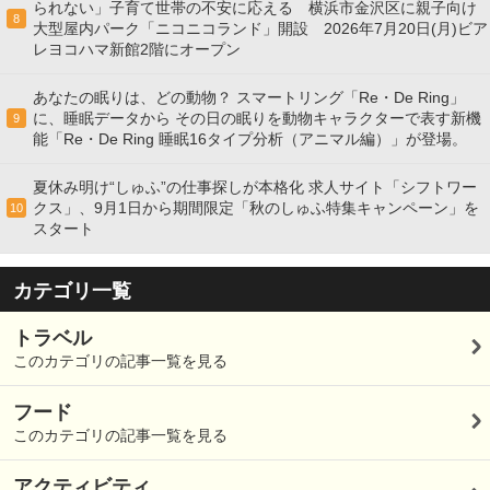
られない」子育て世帯の不安に応える 横浜市金沢区に親子向け
8
大型屋内パーク「ニコニコランド」開設 2026年7月20日(月)ビア
レヨコハマ新館2階にオープン
あなたの眠りは、どの動物？ スマートリング「Re・De Ring」
に、睡眠データから その日の眠りを動物キャラクターで表す新機
9
能「Re・De Ring 睡眠16タイプ分析（アニマル編）」が登場。
夏休み明け“しゅふ”の仕事探しが本格化 求人サイト「シフトワー
クス」、9月1日から期間限定「秋のしゅふ特集キャンペーン」を
10
スタート
カテゴリ一覧
トラベル
このカテゴリの記事一覧を見る
フード
このカテゴリの記事一覧を見る
アクティビティ