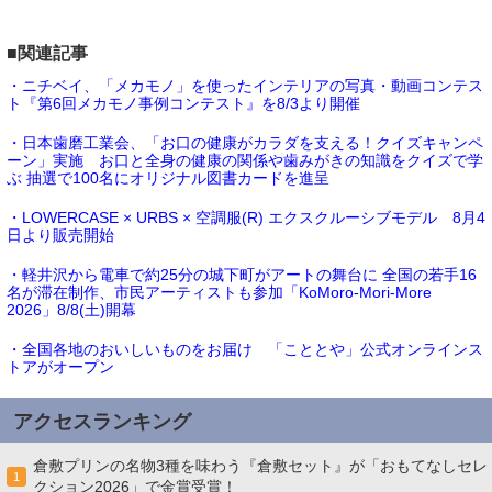
■関連記事
・ニチベイ、「メカモノ」を使ったインテリアの写真・動画コンテス
ト『第6回メカモノ事例コンテスト』を8/3より開催
・日本歯磨工業会、「お口の健康がカラダを支える！クイズキャンペ
ーン」実施 お口と全身の健康の関係や歯みがきの知識をクイズで学
ぶ 抽選で100名にオリジナル図書カードを進呈
・LOWERCASE × URBS × 空調服(R) エクスクルーシブモデル 8月4
日より販売開始
・軽井沢から電車で約25分の城下町がアートの舞台に 全国の若手16
名が滞在制作、市民アーティストも参加「KoMoro-Mori-More
2026」8/8(土)開幕
・全国各地のおいしいものをお届け 「こととや」公式オンラインス
トアがオープン
アクセスランキング
倉敷プリンの名物3種を味わう『倉敷セット』が「おもてなしセレ
1
クション2026」で金賞受賞！