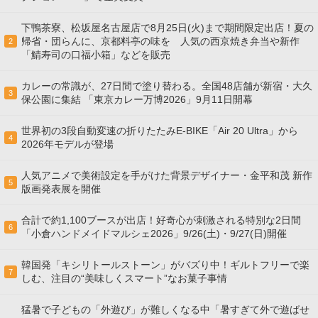
下鴨茶寮、松坂屋名古屋店で8月25日(火)まで期間限定出店！夏の
帰省・団らんに、京都料亭の味を 人気の西京焼き弁当や新作
2
「鯖寿司の口福小箱」などを販売
カレーの常識が、27日間で塗り替わる。全国48店舗が新宿・大久
3
保公園に集結 「東京カレー万博2026」9月11日開幕
世界初の3段自動変速の折りたたみE-BIKE「Air 20 Ultra」から
4
2026年モデルが登場
人気アニメで美術設定を手がけた背景デザイナー・金平和茂 新作
5
版画発表展を開催
合計で約1,100ブースが出店！好奇心が刺激される特別な2日間
6
「小倉ハンドメイドマルシェ2026」9/26(土)・9/27(日)開催
韓国発「キシリトールストーン」がバズり中！ギルトフリーで楽
7
しむ、注目の“美味しくスマート”なお菓子事情
猛暑で子どもの「外遊び」が難しくなる中「暑すぎて外で遊ばせ