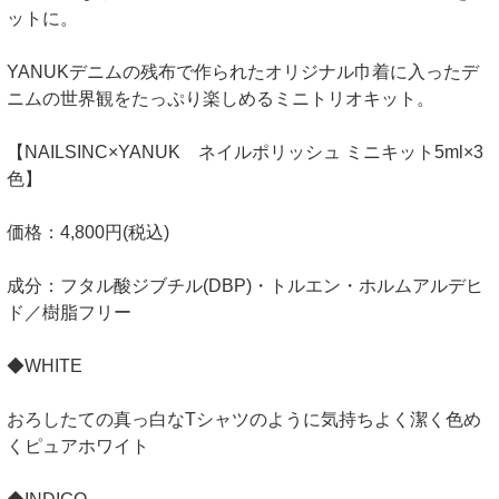
ットに。
YANUKデニムの残布で作られたオリジナル巾着に入ったデ
ニムの世界観をたっぷり楽しめるミニトリオキット。
【NAILSINC×YANUK ネイルポリッシュ ミニキット5ml×3
色】
価格：4,800円(税込)
成分：フタル酸ジブチル(DBP)・トルエン・ホルムアルデヒ
ド／樹脂フリー
◆WHITE
おろしたての真っ白なTシャツのように気持ちよく潔く色め
くピュアホワイト