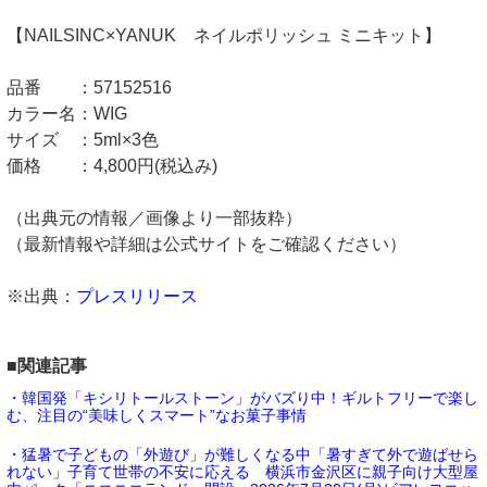
【NAILSINC×YANUK ネイルポリッシュ ミニキット】
品番 ：57152516
カラー名：WIG
サイズ ：5ml×3色
価格 ：4,800円(税込み)
（出典元の情報／画像より一部抜粋）
（最新情報や詳細は公式サイトをご確認ください）
※出典：
プレスリリース
■関連記事
・韓国発「キシリトールストーン」がバズり中！ギルトフリーで楽し
む、注目の“美味しくスマート”なお菓子事情
・猛暑で子どもの「外遊び」が難しくなる中「暑すぎて外で遊ばせら
れない」子育て世帯の不安に応える 横浜市金沢区に親子向け大型屋