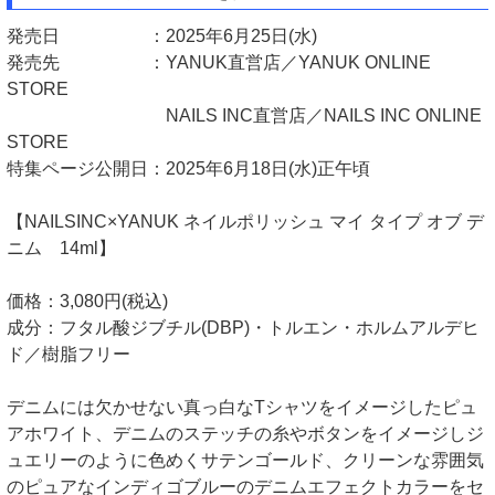
発売日 ：2025年6月25日(水)
発売先 ：YANUK直営店／YANUK ONLINE
STORE
NAILS INC直営店／NAILS INC ONLINE
STORE
特集ページ公開日：2025年6月18日(水)正午頃
【NAILSINC×YANUK ネイルポリッシュ マイ タイプ オブ デ
ニム 14ml】
価格：3,080円(税込)
成分：フタル酸ジブチル(DBP)・トルエン・ホルムアルデヒ
ド／樹脂フリー
デニムには欠かせない真っ白なTシャツをイメージしたピュ
アホワイト、デニムのステッチの糸やボタンをイメージしジ
ュエリーのように色めくサテンゴールド、クリーンな雰囲気
のピュアなインディゴブルーのデニムエフェクトカラーをセ