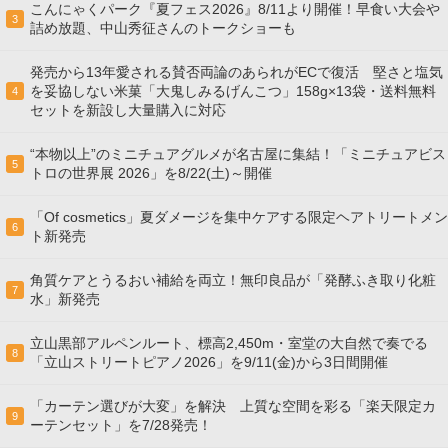
こんにゃくパーク『夏フェス2026』8/11より開催！早食い大会や
3
詰め放題、中山秀征さんのトークショーも
発売から13年愛される賛否両論のあられがECで復活 堅さと塩気
を妥協しない米菓「大鬼しみるげんこつ」158g×13袋・送料無料
4
セットを新設し大量購入に対応
“本物以上”のミニチュアグルメが名古屋に集結！「ミニチュアビス
5
トロの世界展 2026」を8/22(土)～開催
「Of cosmetics」夏ダメージを集中ケアする限定ヘアトリートメン
6
ト新発売
角質ケアとうるおい補給を両立！無印良品が「発酵ふき取り化粧
7
水」新発売
立山黒部アルペンルート、標高2,450m・室堂の大自然で奏でる
8
「立山ストリートピアノ2026」を9/11(金)から3日間開催
「カーテン選びが大変」を解決 上質な空間を彩る「楽天限定カ
9
ーテンセット」を7/28発売！