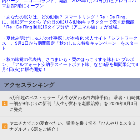
内パーク「ニコニコランド」開設 2026年7月20日(月)ビアレヨコハ
マ新館2階にオープン
・あなたの眠りは、どの動物？ スマートリング「Re・De Ring」
に、睡眠データから その日の眠りを動物キャラクターで表す新機能
「Re・De Ring 睡眠16タイプ分析（アニマル編）」が登場。
・夏休み明け“しゅふ”の仕事探しが本格化 求人サイト「シフトワーク
ス」、9月1日から期間限定「秋のしゅふ特集キャンペーン」をスター
ト
・秋の味覚の代表格、さつまいも・栗のほっこりする味わい ブルボ
ン、「アルフォート安納芋スイートポテト味」など8品を期間限定で8
月4日(火)に販売開始！
アクセスランキング
5万部超のベストセラー『人生が変わる白内障手術』 著者・山崎健
一朗が9年ぶりの新刊『人生が変わる老眼治療』を 2026年8月3日
1
に発売
ヤエチカでこの夏食べたい、猛暑を乗り切る「ひんやり＆スタミ
2
ナグルメ」6選をご紹介！