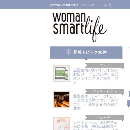
WomanSmartLife(ウーマンスマートライフ)
新着トピック30件
フード
全国各地のおいしいものを
お届け 「こととや」公式
オンラインストアがオープ
ン
アクティビティ
北海道ボールパークFビレ
ッジの没入型サウナ「洞サ
ウナ」、夏限定企画を続々
展開
ビューティ
レイテノール、洗顔料を2
倍に増量 朝晩5日間試せ