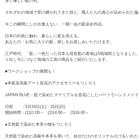
深く優しい藍の色。
それぞれの地域で受け継がれてきた技と、職人たちの真心が込められた逸
今この瞬間にしか出逢えない、一期一会の藍染め作品。
日本の伝統に触れ、暮らしに藍を添える。
あなたの「お気に入りの藍」探しをお楽しみいただけます。
江戸時代、「藍」一色だった日本も現在藍の産地は5地域程となりました
り出し今につなぐ地域の工房の商品をご紹介いたします。
■ワークショップの展開も！
●本藍染高級アート造花のアクセサリーをつくろう
JAPAN BLUE・藍で染めたマテリアルを造花にしたパーツでハンドメイ
日程 ：5月24日(土)・25日(日)
開始時間：(1)11:00～ (2)14:00～ (3)16:00～
●天然藍で染めた本革小物をつくろう
天然藍で染めた高級牛本革を用いて、自分だけのオリジナルロゴをいれた