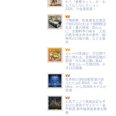
わう『倉敷セット』が「お
もてなしセレクション
2026」で金賞受賞！
下鴨茶寮、松坂屋名古屋店
で8月25日(火)まで期間限定
出店！夏の帰省・団らん
に、京都料亭の味を 人気
の西京焼き弁当や新作「鯖
寿司の口福小箱」などを販
売
カレーの常識が、27日間で
塗り替わる。全国48店舗が
新宿・大久保公園に集結
「東京カレー万博2026」9
月11日開幕
世界初の3段自動変速の折
りたたみE-BIKE「Air 20
Ultra」から2026年モデルが
登場
人気アニメで美術設定を手
がけた背景デザイナー・金
平和茂 新作版画発表展を開
催