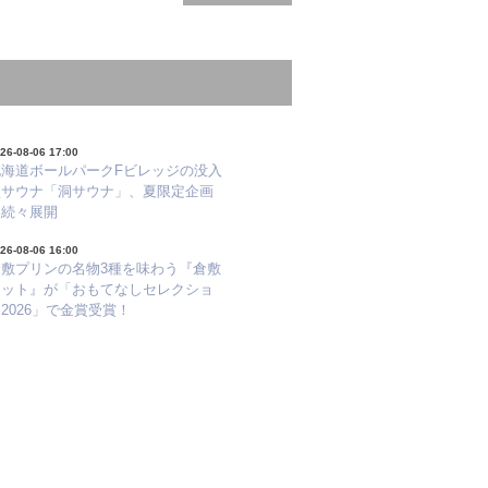
26-08-06 17:00
北海道ボールパークFビレッジの没入
型サウナ「洞サウナ」、夏限定企画
を続々展開
26-08-06 16:00
倉敷プリンの名物3種を味わう『倉敷
セット』が「おもてなしセレクショ
2026」で金賞受賞！