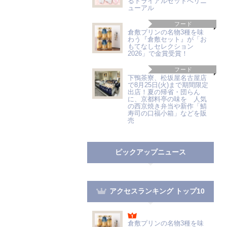
るトライアルセットへリニ
ューアル
フード
倉敷プリンの名物3種を味
わう『倉敷セット』が「お
もてなしセレクション
2026」で金賞受賞！
フード
下鴨茶寮、松坂屋名古屋店
で8月25日(火)まで期間限定
出店！夏の帰省・団らん
に、京都料亭の味を 人気
の西京焼き弁当や新作「鯖
寿司の口福小箱」などを販
売
ピックアップニュース
アクセスランキング トップ10
倉敷プリンの名物3種を味