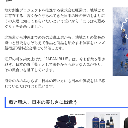
地方創生プロジェクトを推進する株式会社旺栄は、地域ごと
に存在する、古くから守られてきた日本の匠の技術をより広
くの人達に知ってもらいたいという想いから「にっぽん藍め
ぐり」を企画しました。
北海道から沖縄までの藍の染織工房から、地域ごとの染色の
違いと歴史をなぞらえて作品と商品を紹介する催事をハンズ
新宿店3階特設会場にて開催します。
江戸の町を染め上げた「JAPAN BLUE」は、今も伝統を引き
継ぎ、日本の青「藍」として海外からも絶大な人気があり、
その風合いを魅了しています。
海外の方のみならず、日本の若い方にも日本の伝統を肌で感
じていただければと思います。
藍と職人、日本の美しさに出逢う