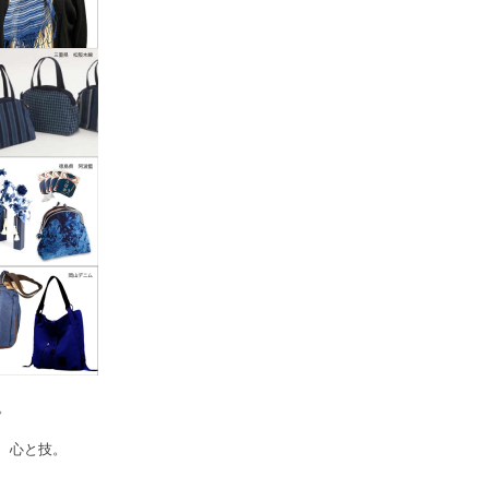
。
、心と技。