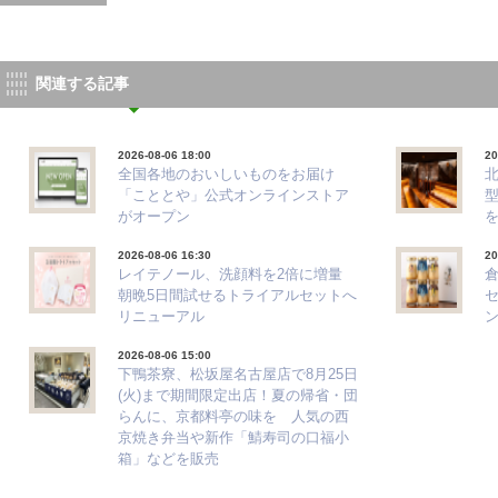
関連する記事
2026-08-06 18:00
20
全国各地のおいしいものをお届け
「こととや」公式オンラインストア
がオープン
2026-08-06 16:30
20
レイテノール、洗顔料を2倍に増量
朝晩5日間試せるトライアルセットへ
リニューアル
ン
2026-08-06 15:00
下鴨茶寮、松坂屋名古屋店で8月25日
(火)まで期間限定出店！夏の帰省・団
らんに、京都料亭の味を 人気の西
京焼き弁当や新作「鯖寿司の口福小
箱」などを販売