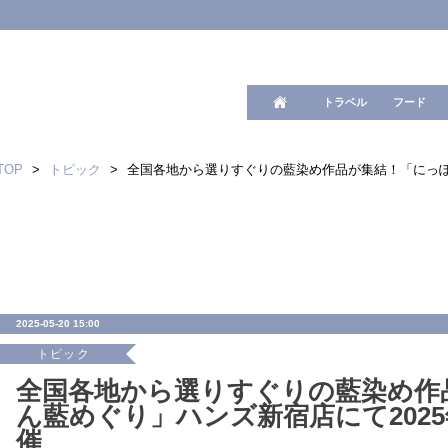
ワード検
トラベル
フード
TOP
>
トピック
>
全国各地から選りすぐりの藍染め作品が集結！「にっぽん
2025-05-20 15:00
トピック
全国各地から選りすぐりの藍染め作
ん藍めぐり」ハンズ新宿店にて2025年
催