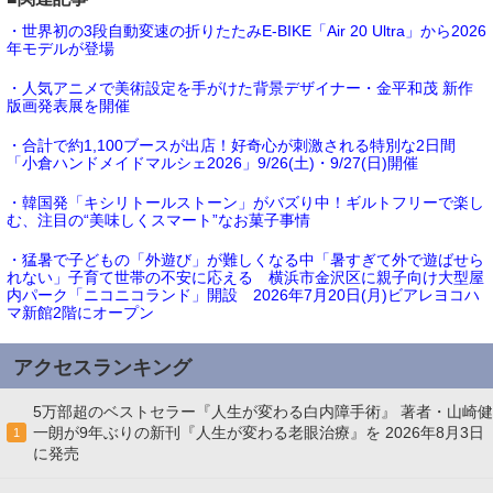
・世界初の3段自動変速の折りたたみE-BIKE「Air 20 Ultra」から2026
年モデルが登場
・人気アニメで美術設定を手がけた背景デザイナー・金平和茂 新作
版画発表展を開催
・合計で約1,100ブースが出店！好奇心が刺激される特別な2日間
「小倉ハンドメイドマルシェ2026」9/26(土)・9/27(日)開催
・韓国発「キシリトールストーン」がバズり中！ギルトフリーで楽し
む、注目の“美味しくスマート”なお菓子事情
・猛暑で子どもの「外遊び」が難しくなる中「暑すぎて外で遊ばせら
れない」子育て世帯の不安に応える 横浜市金沢区に親子向け大型屋
内パーク「ニコニコランド」開設 2026年7月20日(月)ビアレヨコハ
マ新館2階にオープン
アクセスランキング
5万部超のベストセラー『人生が変わる白内障手術』 著者・山崎健
一朗が9年ぶりの新刊『人生が変わる老眼治療』を 2026年8月3日
1
に発売