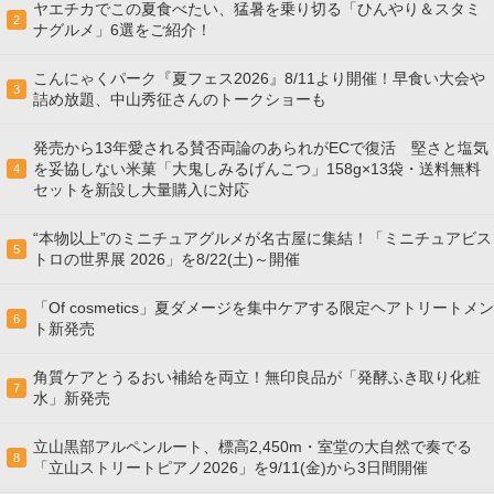
ヤエチカでこの夏食べたい、猛暑を乗り切る「ひんやり＆スタミ
2
ナグルメ」6選をご紹介！
こんにゃくパーク『夏フェス2026』8/11より開催！早食い大会や
3
詰め放題、中山秀征さんのトークショーも
発売から13年愛される賛否両論のあられがECで復活 堅さと塩気
を妥協しない米菓「大鬼しみるげんこつ」158g×13袋・送料無料
4
セットを新設し大量購入に対応
“本物以上”のミニチュアグルメが名古屋に集結！「ミニチュアビス
5
トロの世界展 2026」を8/22(土)～開催
「Of cosmetics」夏ダメージを集中ケアする限定ヘアトリートメン
6
ト新発売
角質ケアとうるおい補給を両立！無印良品が「発酵ふき取り化粧
7
水」新発売
立山黒部アルペンルート、標高2,450m・室堂の大自然で奏でる
8
「立山ストリートピアノ2026」を9/11(金)から3日間開催