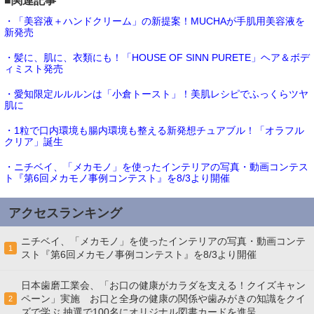
■関連記事
・「美容液＋ハンドクリーム」の新提案！MUCHAが手肌用美容液を
新発売
・髪に、肌に、衣類にも！「HOUSE OF SINN PURETE」ヘア＆ボデ
ィミスト発売
・愛知限定ルルルンは「小倉トースト」！美肌レシピでふっくらツヤ
肌に
・1粒で口内環境も腸内環境も整える新発想チュアブル！「オラフル
クリア」誕生
・ニチベイ、「メカモノ」を使ったインテリアの写真・動画コンテス
ト『第6回メカモノ事例コンテスト』を8/3より開催
アクセスランキング
ニチベイ、「メカモノ」を使ったインテリアの写真・動画コンテ
1
スト『第6回メカモノ事例コンテスト』を8/3より開催
日本歯磨工業会、「お口の健康がカラダを支える！クイズキャン
ペーン」実施 お口と全身の健康の関係や歯みがきの知識をクイ
2
ズで学ぶ 抽選で100名にオリジナル図書カードを進呈