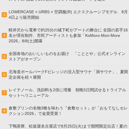
LOWERCASE × URBS × 空調服(R) エクスクルーシブモデル 8月
3
4日より販売開始
軽井沢から電車で約25分の城下町がアートの舞台に 全国の若手16
名が滞在制作、市民アーティストも参加「KoMoro-Mori-More
4
2026」8/8(土)開幕
全国各地のおいしいものをお届け 「こととや」公式オンライン
5
ストアがオープン
北海道ボールパークFビレッジの没入型サウナ「洞サウナ」、夏限
6
定企画を続々展開
レイテノール、洗顔料を2倍に増量 朝晩5日間試せるトライアル
7
セットへリニューアル
倉敷プリンの名物3種を味わう『倉敷セット』が「おもてなしセレ
8
クション2026」で金賞受賞！
下鴨茶寮、松坂屋名古屋店で8月25日(火)まで期間限定出店！夏の