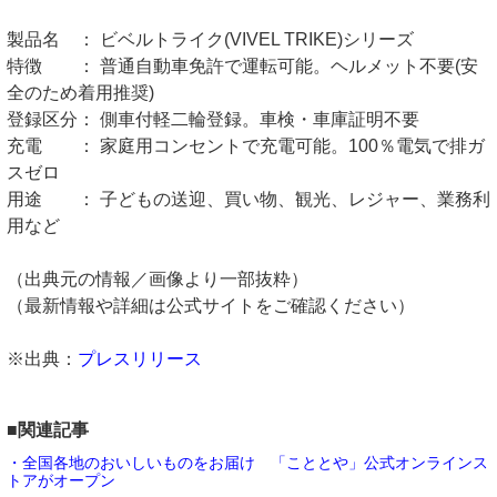
製品名 ： ビベルトライク(VIVEL TRIKE)シリーズ
特徴 ： 普通自動車免許で運転可能。ヘルメット不要(安
全のため着用推奨)
登録区分： 側車付軽二輪登録。車検・車庫証明不要
充電 ： 家庭用コンセントで充電可能。100％電気で排ガ
スゼロ
用途 ： 子どもの送迎、買い物、観光、レジャー、業務利
用など
（出典元の情報／画像より一部抜粋）
（最新情報や詳細は公式サイトをご確認ください）
※出典：
プレスリリース
■関連記事
・全国各地のおいしいものをお届け 「こととや」公式オンラインス
トアがオープン