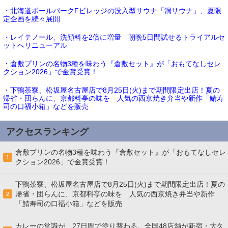
・北海道ボールパークFビレッジの没入型サウナ「洞サウナ」、夏限
定企画を続々展開
・レイテノール、洗顔料を2倍に増量 朝晩5日間試せるトライアルセ
ットへリニューアル
・倉敷プリンの名物3種を味わう『倉敷セット』が「おもてなしセレ
クション2026」で金賞受賞！
・下鴨茶寮、松坂屋名古屋店で8月25日(火)まで期間限定出店！夏の
帰省・団らんに、京都料亭の味を 人気の西京焼き弁当や新作「鯖寿
司の口福小箱」などを販売
アクセスランキング
倉敷プリンの名物3種を味わう『倉敷セット』が「おもてなしセレ
1
クション2026」で金賞受賞！
下鴨茶寮、松坂屋名古屋店で8月25日(火)まで期間限定出店！夏の
帰省・団らんに、京都料亭の味を 人気の西京焼き弁当や新作
2
「鯖寿司の口福小箱」などを販売
カレーの常識が、27日間で塗り替わる。全国48店舗が新宿・大久