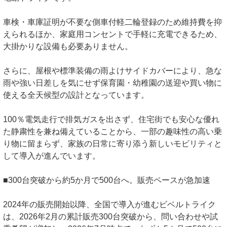
車検・車庫証明が不要な側車付軽二輪登録のため維持費を抑
えられるほか、家庭用コンセントで手軽に充電できるため、
大掛かりな設備も必要ありません。
さらに、屋根や標準装備の雨よけサイドカバーにより、急な
雨や強い日差しを気にせず保育園・幼稚園の送迎や買い物に
使える全天候型の設計となっています。
100％電気走行で排気ガスを出さず、住宅街でも安心な優れ
た静粛性を兼ね備えていることから、一部の趣味性の高い乗
り物に留まらず、家族の日常に寄り添う新しいモビリティと
して導入が進んでいます。
■300台突破から約5か月で500台へ。販売ペースが急加速
2024年の販売開始以降、全国で導入が進むビベルトライク
は、2026年2月の累計販売300台突破から、問い合わせや試