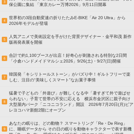
3
保公園に集結 「東京カレー万博2026」9月11日開幕
世界初の3段自動変速の折りたたみE-BIKE「Air 20 Ultra」から
4
2026年モデルが登場
人気アニメで美術設定を手がけた背景デザイナー・金平和茂 新作
5
版画発表展を開催
合計で約1,100ブースが出店！好奇心が刺激される特別な2日間
6
「小倉ハンドメイドマルシェ2026」9/26(土)・9/27(日)開催
韓国発「キシリトールストーン」がバズり中！ギルトフリーで楽
7
しむ、注目の“美味しくスマート”なお菓子事情
猛暑で子どもの「外遊び」が難しくなる中「暑すぎて外で遊ばせ
られない」子育て世帯の不安に応える 横浜市金沢区に親子向け
8
大型屋内パーク「ニコニコランド」開設 2026年7月20日(月)ビア
レヨコハマ新館2階にオープン
あなたの眠りは、どの動物？ スマートリング「Re・De Ring」
に、睡眠データから その日の眠りを動物キャラクターで表す新機
9