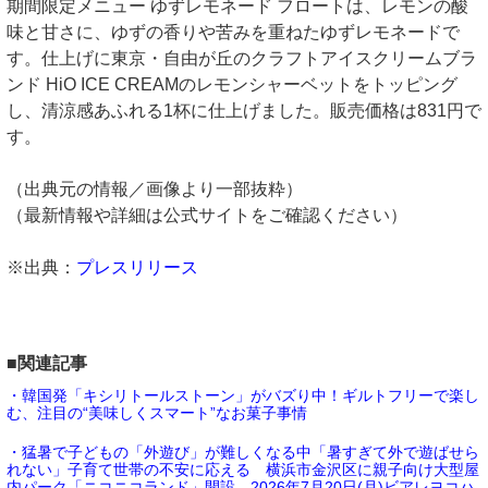
期間限定メニュー ゆずレモネード フロートは、レモンの酸
味と甘さに、ゆずの香りや苦みを重ねたゆずレモネードで
す。仕上げに東京・自由が丘のクラフトアイスクリームブラ
ンド HiO ICE CREAMのレモンシャーベットをトッピング
し、清涼感あふれる1杯に仕上げました。販売価格は831円で
す。
（出典元の情報／画像より一部抜粋）
（最新情報や詳細は公式サイトをご確認ください）
※出典：
プレスリリース
■関連記事
・韓国発「キシリトールストーン」がバズり中！ギルトフリーで楽し
む、注目の“美味しくスマート”なお菓子事情
・猛暑で子どもの「外遊び」が難しくなる中「暑すぎて外で遊ばせら
れない」子育て世帯の不安に応える 横浜市金沢区に親子向け大型屋
内パーク「ニコニコランド」開設 2026年7月20日(月)ビアレヨコハ