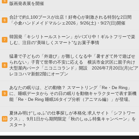
5
版画発表展を開催
合計で約1,100ブースが出店！好奇心が刺激される特別な2日間
6
「小倉ハンドメイドマルシェ2026」9/26(土)・9/27(日)開催
韓国発「キシリトールストーン」がバズり中！ギルトフリーで楽
7
しむ、注目の“美味しくスマート”なお菓子事情
猛暑で子どもの「外遊び」が難しくなる中「暑すぎて外で遊ばせ
られない」子育て世帯の不安に応える 横浜市金沢区に親子向け
8
大型屋内パーク「ニコニコランド」開設 2026年7月20日(月)ビア
レヨコハマ新館2階にオープン
あなたの眠りは、どの動物？ スマートリング「Re・De Ring」
に、睡眠データから その日の眠りを動物キャラクターで表す新機
9
能「Re・De Ring 睡眠16タイプ分析（アニマル編）」が登場。
夏休み明け“しゅふ”の仕事探しが本格化 求人サイト「シフトワー
クス」、9月1日から期間限定「秋のしゅふ特集キャンペーン」を
10
スタート