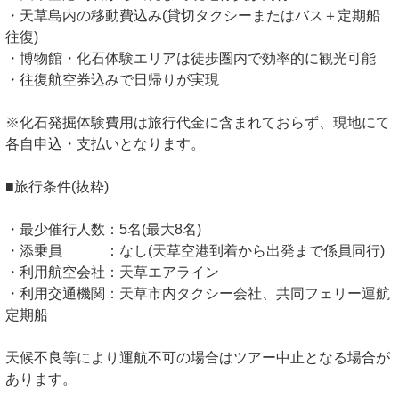
・天草島内の移動費込み(貸切タクシーまたはバス＋定期船
往復)
・博物館・化石体験エリアは徒歩圏内で効率的に観光可能
・往復航空券込みで日帰りが実現
※化石発掘体験費用は旅行代金に含まれておらず、現地にて
各自申込・支払いとなります。
■旅行条件(抜粋)
・最少催行人数：5名(最大8名)
・添乗員 ：なし(天草空港到着から出発まで係員同行)
・利用航空会社：天草エアライン
・利用交通機関：天草市内タクシー会社、共同フェリー運航
定期船
天候不良等により運航不可の場合はツアー中止となる場合が
あります。