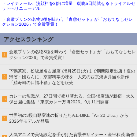
・レイテノール、洗顔料を2倍に増量 朝晩5日間試せるトライアルセ
ットへリニューアル
・倉敷プリンの名物3種を味わう『倉敷セット』が「おもてなしセレ
クション2026」で金賞受賞！
アクセスランキング
倉敷プリンの名物3種を味わう『倉敷セット』が「おもてなしセレ
1
クション2026」で金賞受賞！
下鴨茶寮、松坂屋名古屋店で8月25日(火)まで期間限定出店！夏の
帰省・団らんに、京都料亭の味を 人気の西京焼き弁当や新作
2
「鯖寿司の口福小箱」などを販売
カレーの常識が、27日間で塗り替わる。全国48店舗が新宿・大久
3
保公園に集結 「東京カレー万博2026」9月11日開幕
世界初の3段自動変速の折りたたみE-BIKE「Air 20 Ultra」から
4
2026年モデルが登場
人気アニメで美術設定を手がけた背景デザイナー・金平和茂 新作