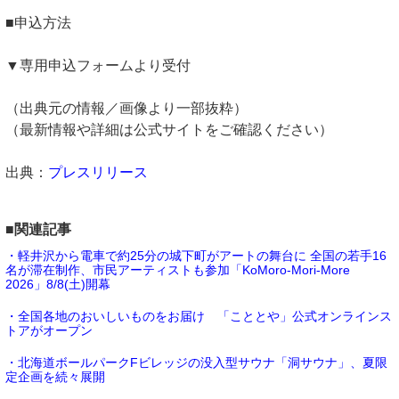
■申込方法
▼専用申込フォームより受付
（出典元の情報／画像より一部抜粋）
（最新情報や詳細は公式サイトをご確認ください）
出典：
プレスリリース
■関連記事
・軽井沢から電車で約25分の城下町がアートの舞台に 全国の若手16
名が滞在制作、市民アーティストも参加「KoMoro-Mori-More
2026」8/8(土)開幕
・全国各地のおいしいものをお届け 「こととや」公式オンラインス
トアがオープン
・北海道ボールパークFビレッジの没入型サウナ「洞サウナ」、夏限
定企画を続々展開