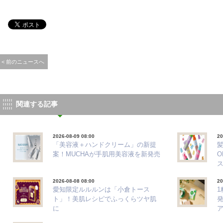
< 前のニュースへ
関連する記事
2026-08-09 08:00
20
「美容液＋ハンドクリーム」の新提
髪
案！MUCHAが手肌用美容液を新発売
O
2026-08-08 08:00
20
愛知限定ルルルンは「小倉トース
ト」！美肌レシピでふっくらツヤ肌
に