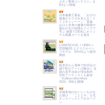
カモノ事例コンテスト』を
8/3より開催
日本歯磨工業会、「お口の
健康がカラダを支える！ク
イズキャンペーン」実施
お口と全身の健康の関係や
歯みがきの知識をクイズで
学ぶ 抽選で100名にオリジ
ナル図書カードを進呈
LOWERCASE × URBS ×
空調服(R) エクスクルーシ
ブモデル 8月4日より販売
開始
軽井沢から電車で約25分の
城下町がアートの舞台に 全
国の若手16名が滞在制作、
市民アーティストも参加
「KoMoro-Mori-More
2026」8/8(土)開幕
全国各地のおいしいものを
お届け 「こととや」公式
オンラインストアがオープ
ン