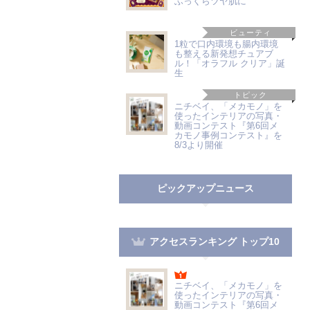
ふっくらツヤ肌に
ビューティ
1粒で口内環境も腸内環境
も整える新発想チュアブ
ル！「オラフル クリア」誕
生
トピック
ニチベイ、「メカモノ」を
使ったインテリアの写真・
動画コンテスト『第6回メ
カモノ事例コンテスト』を
8/3より開催
ピックアップニュース
アクセスランキング トップ10
ニチベイ、「メカモノ」を
使ったインテリアの写真・
動画コンテスト『第6回メ