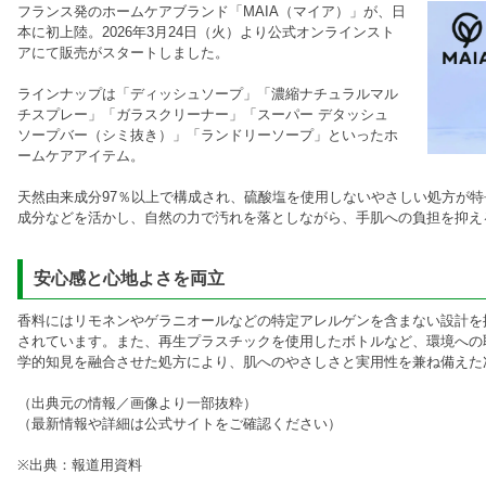
フランス発のホームケアブランド「MAIA（マイア）」が、日
本に初上陸。2026年3月24日（火）より公式オンラインスト
アにて販売がスタートしました。
ラインナップは「ディッシュソープ」「濃縮ナチュラルマル
チスプレー」「ガラスクリーナー」「スーパー デタッシュ
ソープバー（シミ抜き）」「ランドリーソープ」といったホ
ームケアアイテム。
天然由来成分97％以上で構成され、硫酸塩を使用しないやさしい処方が
成分などを活かし、自然の力で汚れを落としながら、手肌への負担を抑え
安心感と心地よさを両立
香料にはリモネンやゲラニオールなどの特定アレルゲンを含まない設計を
されています。また、再生プラスチックを使用したボトルなど、環境への
学的知見を融合させた処方により、肌へのやさしさと実用性を兼ね備えた
（出典元の情報／画像より一部抜粋）
（最新情報や詳細は公式サイトをご確認ください）
※出典：報道用資料