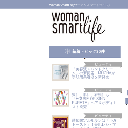
WomanSmartLife(ウーマンスマートライフ)
新着トピック30件
ビューティ
「美容液＋ハンドクリー
ム」の新提案！MUCHAが
手肌用美容液を新発売
ビューティ
髪に、肌に、衣類にも！
「HOUSE OF SINN
PURETE」ヘア＆ボディミ
スト発売
ビューティ
愛知限定ルルルンは「小倉
トースト」！美肌レシピで