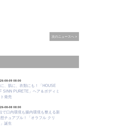
次のニュースへ >
26-08-09 08:00
に、肌に、衣類にも！「HOUSE
F SINN PURETE」ヘア＆ボディミ
スト発売
26-08-08 08:00
1粒で口内環境も腸内環境も整える新
発想チュアブル！「オラフル クリ
ア」誕生