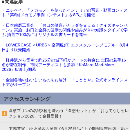
■関連記事
・ニチベイ、「メカモノ」を使ったインテリアの写真・動画コンテス
ト『第6回メカモノ事例コンテスト』を8/3より開催
・日本歯磨工業会、「お口の健康がカラダを支える！クイズキャンペ
ーン」実施 お口と全身の健康の関係や歯みがきの知識をクイズで学
ぶ 抽選で100名にオリジナル図書カードを進呈
・LOWERCASE × URBS × 空調服(R) エクスクルーシブモデル 8月4
日より販売開始
・軽井沢から電車で約25分の城下町がアートの舞台に 全国の若手16
名が滞在制作、市民アーティストも参加「KoMoro-Mori-More
2026」8/8(土)開幕
・全国各地のおいしいものをお届け 「こととや」公式オンラインス
トアがオープン
アクセスランキング
倉敷プリンの名物3種を味わう『倉敷セット』が「おもてなしセレ
1
クション2026」で金賞受賞！
下鴨茶寮、松坂屋名古屋店で8月25日(火)まで期間限定出店！夏の