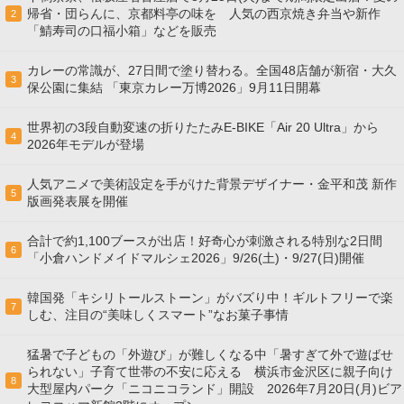
帰省・団らんに、京都料亭の味を 人気の西京焼き弁当や新作
2
「鯖寿司の口福小箱」などを販売
カレーの常識が、27日間で塗り替わる。全国48店舗が新宿・大久
3
保公園に集結 「東京カレー万博2026」9月11日開幕
世界初の3段自動変速の折りたたみE-BIKE「Air 20 Ultra」から
4
2026年モデルが登場
人気アニメで美術設定を手がけた背景デザイナー・金平和茂 新作
5
版画発表展を開催
合計で約1,100ブースが出店！好奇心が刺激される特別な2日間
6
「小倉ハンドメイドマルシェ2026」9/26(土)・9/27(日)開催
韓国発「キシリトールストーン」がバズり中！ギルトフリーで楽
7
しむ、注目の“美味しくスマート”なお菓子事情
猛暑で子どもの「外遊び」が難しくなる中「暑すぎて外で遊ばせ
られない」子育て世帯の不安に応える 横浜市金沢区に親子向け
8
大型屋内パーク「ニコニコランド」開設 2026年7月20日(月)ビア