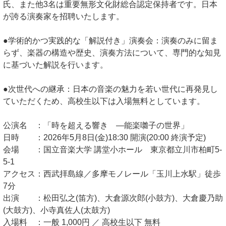
氏、また他3名は重要無形文化財総合認定保持者です。日本
が誇る演奏家を招聘いたします。
●学術的かつ実践的な「解説付き」演奏会：演奏のみに留ま
らず、楽器の構造や歴史、演奏方法について、専門的な知見
に基づいた解説を行います。
●次世代への継承：日本の音楽の魅力を若い世代に再発見し
ていただくため、高校生以下は入場無料としています。
公演名 ：「時を超える響き ―能楽囃子の世界」
日時 ：2026年5月8日(金)18:30 開演(20:00 終演予定)
会場 ：国立音楽大学 講堂小ホール 東京都立川市柏町5-
5-1
アクセス：西武拝島線／多摩モノレール「玉川上水駅」徒歩
7分
出演 ：松田弘之(笛方)、大倉源次郎(小鼓方)、大倉慶乃助
(大鼓方)、小寺真佐人(太鼓方)
入場料 ：一般 1,000円 ／ 高校生以下 無料