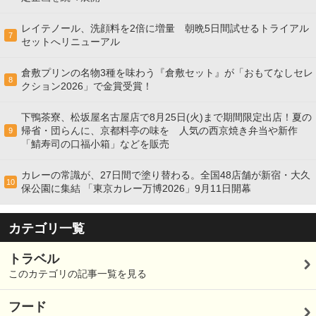
レイテノール、洗顔料を2倍に増量 朝晩5日間試せるトライアル
7
セットへリニューアル
倉敷プリンの名物3種を味わう『倉敷セット』が「おもてなしセレ
8
クション2026」で金賞受賞！
下鴨茶寮、松坂屋名古屋店で8月25日(火)まで期間限定出店！夏の
帰省・団らんに、京都料亭の味を 人気の西京焼き弁当や新作
9
「鯖寿司の口福小箱」などを販売
カレーの常識が、27日間で塗り替わる。全国48店舗が新宿・大久
10
保公園に集結 「東京カレー万博2026」9月11日開幕
カテゴリ一覧
トラベル
このカテゴリの記事一覧を見る
フード