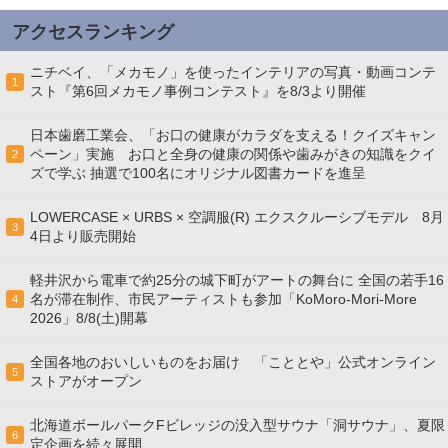
アクセスランキング
ニチベイ、「メカモノ」を使ったインテリアの写真・動画コンテ
1
スト『第6回メカモノ事例コンテスト』を8/3より開催
日本歯磨工業会、「お口の健康がカラダを支える！クイズキャン
ペーン」実施 お口と全身の健康の関係や歯みがきの知識をクイ
2
ズで学ぶ 抽選で100名にオリジナル図書カードを進呈
LOWERCASE × URBS × 空調服(R) エクスクルーシブモデル 8月
3
4日より販売開始
軽井沢から電車で約25分の城下町がアートの舞台に 全国の若手16
名が滞在制作、市民アーティストも参加「KoMoro-Mori-More
4
2026」8/8(土)開幕
全国各地のおいしいものをお届け 「こととや」公式オンライン
5
ストアがオープン
北海道ボールパークFビレッジの没入型サウナ「洞サウナ」、夏限
6
定企画を続々展開