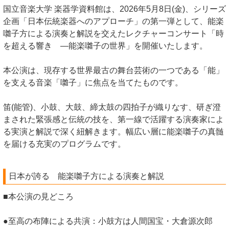
国立音楽大学 楽器学資料館は、2026年5月8日(金)、シリーズ
企画「日本伝統楽器へのアプローチ」の第一弾として、能楽
囃子方による演奏と解説を交えたレクチャーコンサート「時
を超える響き ―能楽囃子の世界」を開催いたします。
本公演は、現存する世界最古の舞台芸術の一つである「能」
を支える音楽「囃子」に焦点を当てたものです。
笛(能管)、小鼓、大鼓、締太鼓の四拍子が織りなす、研ぎ澄
まされた緊張感と伝統の技を、第一線で活躍する演奏家によ
る実演と解説で深く紐解きます。幅広い層に能楽囃子の真髄
を届ける充実のプログラムです。
日本が誇る 能楽囃子方による演奏と解説
■本公演の見どころ
●至高の布陣による共演：小鼓方は人間国宝・大倉源次郎