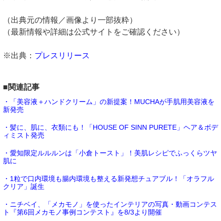
（出典元の情報／画像より一部抜粋）
（最新情報や詳細は公式サイトをご確認ください）
※出典：
プレスリリース
■関連記事
・「美容液＋ハンドクリーム」の新提案！MUCHAが手肌用美容液を
新発売
・髪に、肌に、衣類にも！「HOUSE OF SINN PURETE」ヘア＆ボデ
ィミスト発売
・愛知限定ルルルンは「小倉トースト」！美肌レシピでふっくらツヤ
肌に
・1粒で口内環境も腸内環境も整える新発想チュアブル！「オラフル
クリア」誕生
・ニチベイ、「メカモノ」を使ったインテリアの写真・動画コンテス
ト『第6回メカモノ事例コンテスト』を8/3より開催